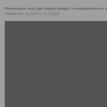
Пикниковые зоны (две рядом) между 1-м микрорайоном и 
координаты:
56.004794, 37.218430
.