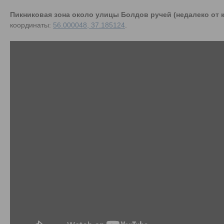
Пикниковая зона около улицы Болдов ручей (недалеко от к
координаты:
56.000048, 37.185124
.