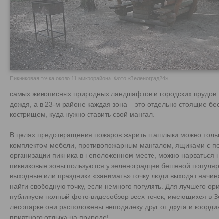
Пикниковая точка около 11 микрорайона. Фото «Зеленоград24»
самых живописных природных ландшафтов и городских прудов.
дождя, а в 23-м районе каждая зона – это отдельно стоящие бес
кострищем, куда нужно ставить свой мангал.
В целях предотвращения пожаров жарить шашлыки можно тольк
комплектом мебели, противопожарным мангалом, ящиками с пе
организации пикника в неположенном месте, можно нарваться 
пикниковые зоны пользуются у зеленоградцев бешеной популярн
выходные или праздники «занимать» точку люди выходят начиная
найти свободную точку, если немного погулять. Для лучшего ор
публикуем полный фото-видеообзор всех точек, имеющихся в Зе
лесопарке они расположены неподалеку друг от друга и коорди
приятного отдыха на природе!