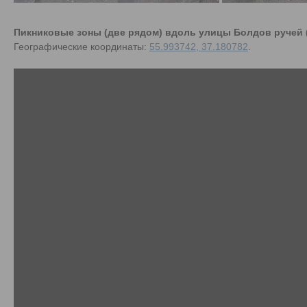
Пикниковые зоны (две рядом) вдоль улицы Болдов ручей (
Географические координаты:
55.993742, 37.180782
.