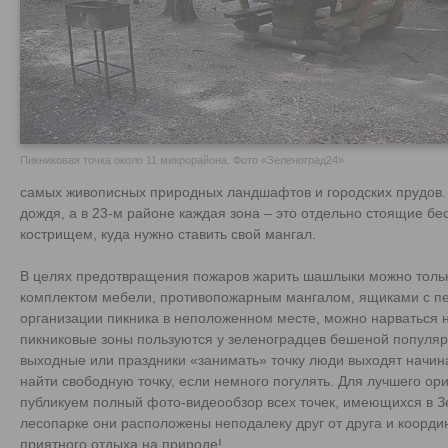
Пикниковая точка около 11 микрорайона. Фото «Зеленоград24»
самых живописных природных ландшафтов и городских прудов.
дождя, а в 23-м районе каждая зона – это отдельно стоящие бес
кострищем, куда нужно ставить свой мангал.
В целях предотвращения пожаров жарить шашлыки можно тольк
комплектом мебели, противопожарным мангалом, ящиками с пе
организации пикника в неположенном месте, можно нарваться 
пикниковые зоны пользуются у зеленоградцев бешеной популярн
выходные или праздники «занимать» точку люди выходят начиная
найти свободную точку, если немного погулять. Для лучшего ор
публикуем полный фото-видеообзор всех точек, имеющихся в Зе
лесопарке они расположены неподалеку друг от друга и коорди
приятного отдыха на природе!