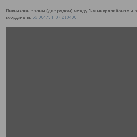
Пикниковые зоны (две рядом) между 1-м микрорайоном и 
координаты:
56.004794, 37.218430
.