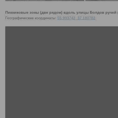
Пикниковые зоны (две рядом) вдоль улицы Болдов ручей (
Географические координаты:
55.993742, 37.180782
.