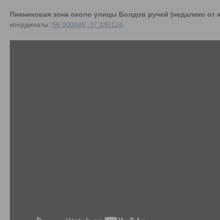
Пикниковая зона около улицы Болдов ручей (недалеко от к
координаты:
56.000048, 37.185124
.