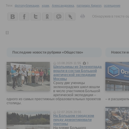
Теги:
фотопубликации
,
храм
,
Александровка
,
патриарх Кирилл
,
освящение
Обнаружив в тексте о
[ ]
Последние новости рубрики «Общество»
Новости к
10.08.2026 11:55
3
Школьницы из Зеленограда
вошли в состав Большой
арктической экспедиции
Москвы
Сразу две ученицы
зеленоградских школ вошли
в число участников Большой
арктической экспедиции –
одного из самых престижных образовательных проектов
– и расширили
столицы.
12.07.2026 20:55
На Большом городском
пруду демонтировали
понтоны
На пляже Большого