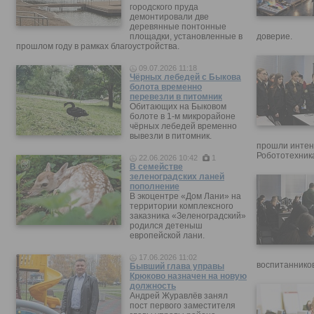
городского пруда
демонтировали две
деревянные понтонные
площадки, установленные в
доверие.
прошлом году в рамках благоустройства.
09.07.2026 11:18
Чёрных лебедей с Быкова
болота временно
перевезли в питомник
Обитающих на Быковом
болоте в 1-м микрорайоне
чёрных лебедей временно
вывезли в питомник.
прошли интен
Робототехника
22.06.2026 10:42
1
В семействе
зеленоградских ланей
пополнение
В экоцентре «Дом Лани» на
территории комплексного
заказника «Зеленоградский»
родился детеныш
европейской лани.
17.06.2026 11:02
воспитанников
Бывший глава управы
Крюково назначен на новую
должность
Андрей Журавлёв занял
пост первого заместителя