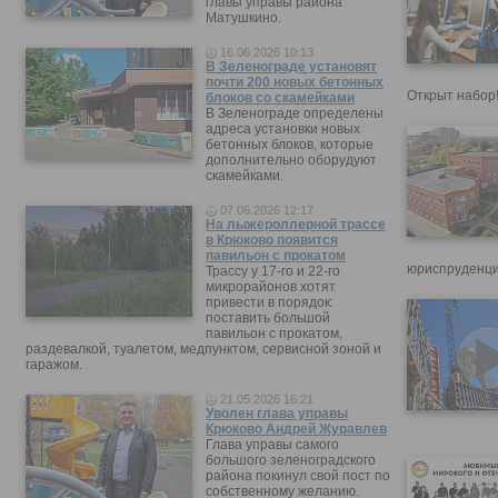
главы управы района
Матушкино.
16.06.2026 10:13
В Зеленограде установят
почти 200 новых бетонных
Открыт набор
блоков со скамейками
В Зеленограде определены
адреса установки новых
бетонных блоков, которые
дополнительно оборудуют
скамейками.
07.06.2026 12:17
На лыжероллерной трассе
в Крюково появится
павильон с прокатом
юриспруденци
Трассу у 17-го и 22-го
микрорайонов хотят
привести в порядок:
поставить большой
павильон с прокатом,
раздевалкой, туалетом, медпунктом, сервисной зоной и
гаражом.
21.05.2026 16:21
Уволен глава управы
Крюково Андрей Журавлев
Глава управы самого
большого зеленоградского
района покинул свой пост по
собственному желанию.