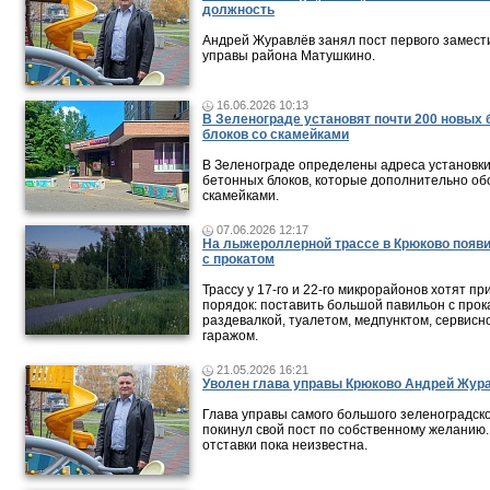
должность
Андрей Журавлёв занял пост первого замест
управы района Матушкино.
16.06.2026 10:13
В Зеленограде установят почти 200 новых
блоков со скамейками
В Зеленограде определены адреса установк
бетонных блоков, которые дополнительно о
скамейками.
07.06.2026 12:17
На лыжероллерной трассе в Крюково появ
с прокатом
Трассу у 17-го и 22-го микрорайонов хотят пр
порядок: поставить большой павильон с прок
раздевалкой, туалетом, медпунктом, сервисн
гаражом.
21.05.2026 16:21
Уволен глава управы Крюково Андрей Жур
Глава управы самого большого зеленоградск
покинул свой пост по собственному желанию
отставки пока неизвестна.