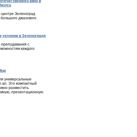
отечественного кино в
hestra
м центре Зеленоград
 большого джазового
 уклоном в Зеленограде
 преподавания с
зможностям каждого
lup
ли универсальные
л ап. Это компактный
ожно разместить
мную, презентационную.