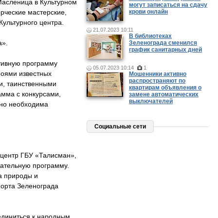
асленица в Культурном
могут записаться на сдачу
орческие мастерские,
крови онлайн
Культурного центра.
21.07.2023 10:11
В библиотеках
а».
Зеленограда сменился
график санитарных дней
тивную программу
05.07.2023 10:14
1
роями известных
Мошенники активно
распространяют по
ми, таинственными
квартирам объявления о
амма с конкурсами,
замене автоматических
выключателей
 но необходима
Социальные сети
центр ГБУ «Талисман»,
кательную программу.
а природы и
порта Зеленограда
единиться к народным