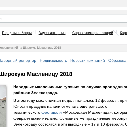
Городские обзоры
Видео-интервью
Справочник организаций
Кар
мероприятий на Широкую Масленицу 2018
Народный репортер
Недвижимость
Новости компаний
Образова
 Широкую Масленицу 2018
Народные масленичные гуляния по случаю проводов з
районах Зеленограда.
В этом году масленичная неделя началась 12 февраля, пр
Юности праздник начали отмечать еще раньше, с
тематического
фестиваля
«Московская Масленица», которы
февраля включительно. Основные же праздничные меропри
Зеленограду состоятся в эти выходные – 17 и 18 февраля.