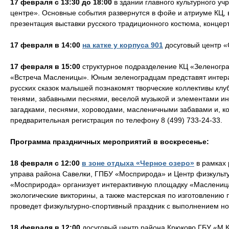
17 февраля с 13:30 до 18:00
в здании главного культурного у
центре». Основные события развернутся в фойе и атриуме КЦ, 
презентация выставки русского традиционного костюма, концер
17 февраля в 14:00
на катке у корпуса 901
досуговый центр «
17 февраля в 15:00
структурное подразделение КЦ «Зеленогр
«Встреча Масленицы». Юным зеленоградцам представят интера
русских сказок малышей познакомят творческие коллективы клу
тенями, забавными песнями, веселой музыкой и элементами инт
загадками, песнями, хороводами, масленичными забавами и, к
предварительная регистрация по телефону 8 (499) 733-24-33.
Программа праздничных мероприятий в воскресенье:
18 февраля с 12:00
в зоне отдыха «Черное озеро»
в рамках
управа района Савелки, ГПБУ «Мосприрода» и Центр физкульт
«Мосприрода» организует интерактивную площадку «Масленица
экологические викторины, а также мастерская по изготовлению
проведет физкультурно-спортивный праздник с выполнением н
18 февраля в 12:00
досуговый центр района Крюково ГБУ «М 