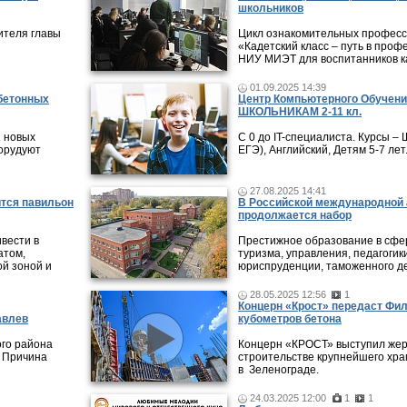
школьников
ителя главы
Цикл ознакомительных профес
«Кадетский класс – путь в проф
НИУ МИЭТ для воспитанников ка
01.09.2025 14:39
 бетонных
Центр Компьютерного Обучени
ШКОЛЬНИКАМ 2-11 кл.
и новых
С 0 до IT-специалиста. Курсы 
борудуют
ЕГЭ), Английский, Детям 5-7 лет
27.08.2025 14:41
ится павильон
В Российской международной 
продолжается набор
ивести в
Престижное образование в сфер
атом,
туризма, управления, педагогики
ой зоной и
юриспруденции, таможенного де
28.05.2025 12:56
1
Концерн «Крост» передаст Фи
авлев
кубометров бетона
ого района
Концерн «КРОСТ» выступил жер
. Причина
строительстве крупнейшего хра
в Зеленограде.
24.03.2025 12:00
1
1