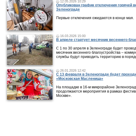
12.05.2026 10:29
Опубликован график отключения горячей в
Зеленограде
Первые отключения ожидаются в конце мая.
16.03.2026 15:00
В апреле стартует месячник весеннего бла
С 1 по 30 апреля в Зеленограде будет прово
месячник весеннего благоустройства – комм
службы будут приводить территорию в поряд
26.01.2026 12:42
С 13 февраля в Зеленограде будет проход
«Московская Масленица»
На площадке в 16-м микрорайоне Зеленогра
продолжаются мероприятия в рамках фестив
Москве».