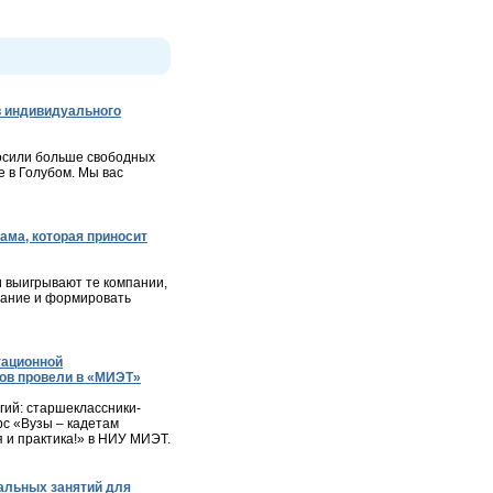
 индивидуального
осили больше свободных
 в Голубом. Мы вас
ама, которая приносит
и выигрывают те компании,
мание и формировать
тационной
ов провели в «МИЭТ»
ий: старшеклассники-
с «Вузы – кадетам
я и практика!» в НИУ МИЭТ.
альных занятий для