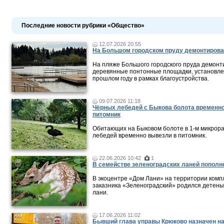
Последние новости рубрики «Общество»
12.07.2026 20:55
На Большом городском пруду демонтирова
На пляже Большого городского пруда демонт
деревянные понтонные площадки, установле
прошлом году в рамках благоустройства.
09.07.2026 11:18
Чёрных лебедей с Быкова болота временно
питомник
Обитающих на Быковом болоте в 1-м микрор
лебедей временно вывезли в питомник.
22.06.2026 10:42
1
В семействе зеленоградских ланей пополн
В экоцентре «Дом Лани» на территории комп
заказника «Зеленоградский» родился детен
лани.
17.06.2026 11:02
Бывший глава управы Крюково назначен н