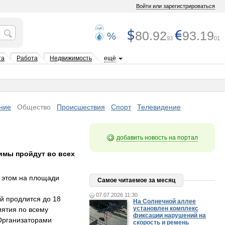
Войти или зарегистрироваться
80.92
93.19
%
93
01
та
Работа
Недвижимость
ещё
ние
Общество
Происшествия
Спорт
Телевидение
добавить новость на портал
имы пройдут во всех
и этом на площади
Самое читаемое за месяц
07.07.2026 11:30
й продлится до 18
На Солнечной аллее
установлен комплекс
ятия по всему
фиксации нарушений на
 Организаторами
скорость и ремень