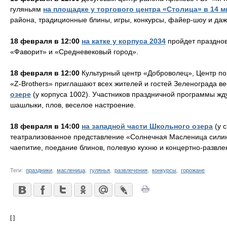
гуляньям
на площадке у торгового центра «Столица» в 14 
района, традиционные блины, игры, конкурсы, файер-шоу и да
18 февраля в 12:00
на катке у корпуса 2034
пройдет празднов
«Фаворит» и «Средневековый город».
18 февраля в 12:00
Культурный центр «Доброволец», Центр п
«Z-Brothers» приглашают всех жителей и гостей Зеленограда в
озере
(у корпуса 1002). Участников праздничной программы жду
шашлыки, плов, веселое настроение.
18 февраля в 14:00
на западной части Школьного озера
(у 
театрализованное представление «Солнечная Масленица силин
чаепитие, поедание блинов, полевую кухню и концертно-развле
Теги:
праздники
,
масленица
,
гулянья
,
развлечения
,
конкурсы
,
горожане
[ ]