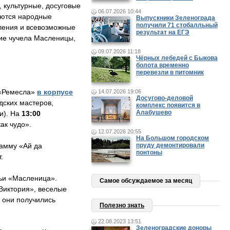
 культурные, досуговые
06.07.2026 10:44
аются народные
Выпускники Зеленограда
получили 71 стобалльный
вления и всевозможные
результат на ЕГЭ
ие чучела Масленицы,
09.07.2026 11:18
Чёрных лебедей с Быкова
болота временно
перевезли в питомник
 «Ремесла»
в корпусе
14.07.2026 19:06
Досугово-деловой
дских мастеров,
комплекс появится в
Алабушево
и). На
13:00
ак чудо».
12.07.2026 20:55
На Большом городском
амму «Ай да
пруду демонтировали
понтоны
.
мьи «Масленица».
Самое обсуждаемое за месяц
Виктория», веселые
ы они получились
Полезно знать
22.08.2023 13:51
Зеленоградские доноры