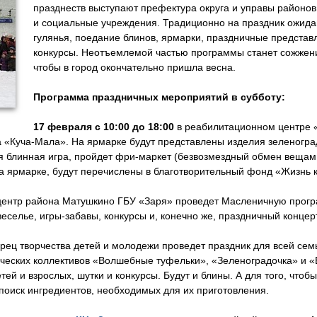
празднеств выступают префектура округа и управы районов,
и социальные учреждения. Традиционно на праздник ожид
гулянья, поедание блинов, ярмарки, праздничные предста
конкурсы. Неотъемлемой частью программы станет сожжен
чтобы в город окончательно пришла весна.
Программа праздничных мероприятий в субботу:
17 февраля с 10:00 до 18:00
в реабилитационном центре
 «Куча-Мала». На ярмарке будут представлены изделия зеленогра
ся блинная игра, пройдет фри-маркет (безвозмездный обмен вещам
 ярмарке, будут перечислены в благотворительный фонд «Жизнь к
центр района Матушкино ГБУ «Заря» проведет Масленичную прогр
веселье, игры-забавы, конкурсы и, конечно же, праздничный концерт
рец творчества детей и молодежи проведет праздник для всей се
ческих коллективов «Волшебные туфельки», «Зеленоградочка» и «
ей и взрослых, шутки и конкурсы. Будут и блины. А для того, чтоб
поиск ингредиентов, необходимых для их приготовления.