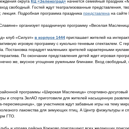
чреждения округа
КЦ «Зеленоград»
начнется семейный праздник «М
вход свободный. Гостей ждут театрализованные представления, тв
т, лекция. Подробная программа праздника
представлена
на сайте 
Славяне» организует праздничную программу «Веселая Маслениц
ад» клуб «Силуэт»
в корпусе 1444
приглашает жителей на интерак
ктивную игровую программу с кукольно-теневым спектаклем. С ге
ба. Постановка порадует маленьких зрителей характерными кукла
ерактива. По окончании представления детей ждет игровая прогр
онечно же, вкусное угощение румяными блинами. Вход свободный,
 районной программы «Широкая Масленица» спортивно-досуговый 
уры и спорта ЗелАО приготовили для жителей насыщенную развле
-пересмешница», где участников ждут забавные игры на тему мир
 полезного лакомства для зимующих птиц. А Центр физкультуры и с
орм ГТО.
Клуб» и управа района Крюково приглашают всех желающих присо