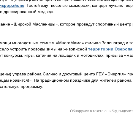
микрорайоне
. Гостей ждут веселые скоморохи, концерт лучших твор
же дрессированный медведь.
ание «Широкой Масленицы», которое проведут спортивный центр
омощи многодетным семьям «МногоМама» филиал Зеленоград и зе
есело устроить проводы зимы на живописной
территории Озеропа
т конкурсы, игры, катания на лошадях и мотоциклах, призы за «ма
сцены) управа района Силино и досуговый центр ГБУ «Энергия» пр
цам нравится!». На традиционном празднике для жителей района
кательную программу.
Обнаружив в тексте ошибку, выдели