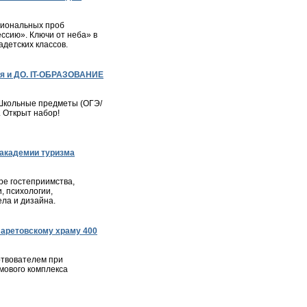
сиональных проб
ессию». Ключи от неба» в
детских классов.
я и ДО. IT-ОБРАЗОВАНИЕ
– Школьные предметы (ОГЭ/
. Открыт набор!
академии туризма
е гостеприимства,
, психологии,
ла и дизайна.
ларетовскому храму 400
твователем при
мового комплекса