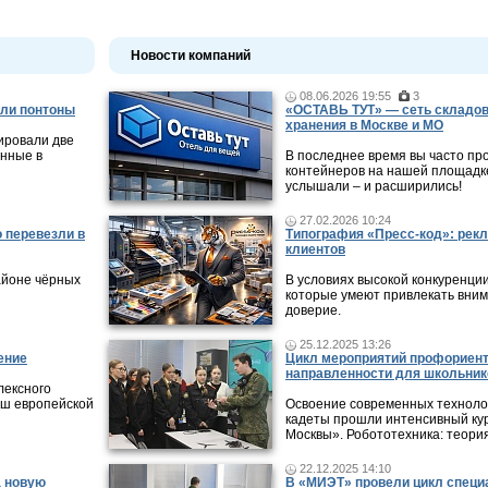
Новости компаний
08.06.2026 19:55
3
ли понтоны
«ОСТАВЬ ТУТ» — сеть складов
хранения в Москве и МО
ировали две
нные в
В последнее время вы часто пр
контейнеров на нашей площадке
услышали – и расширились!
27.02.2026 10:24
 перевезли в
Типография «Пресс-код»: рекл
клиентов
айоне чёрных
В условиях высокой конкуренци
которые умеют привлекать вни
доверие.
25.12.2025 13:26
ение
Цикл мероприятий профориен
направленности для школьник
лексного
ыш европейской
Освоение современных технолог
кадеты прошли интенсивный кур
Москвы». Робототехника: теори
22.12.2025 14:10
а новую
В «МИЭТ» провели цикл специ