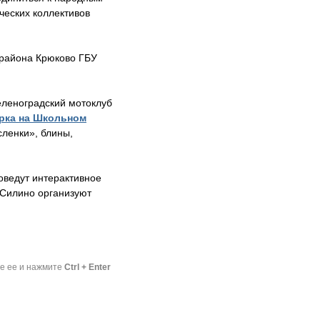
ческих коллективов
 района Крюково ГБУ
леноградский мотоклуб
рка на Школьном
сленки», блины,
оведут интерактивное
 Силино организуют
те ее и нажмите
Ctrl + Enter