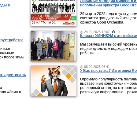
Любимые мелодии мирового и 
оды в
исполнении оркестра Good Orc
29 марта 2025 года в культурно
состоится грандиозный концерт
оркестра Good Orchestra.
24.02.2025 12:07
10
Классы УМНИКУМ с английским
гоустройства
Мы совмещаем высокий уровень
диться
индивидуальным подходом к во
унальные
ребенка.
ок после зимы.
08.02.2025 06:41
У Вас выставка? Изготовим Rol
ить фестиваль
Огромную популярность получи
выставочные конструкции – рол
да
роллерный стенд, на котором м
аля «Зима в
различную информацию – рекла