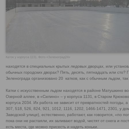
Каток у корпуса 1131. Фото «Зеленоград24»
находятся в специальных крытых ледовых дворцах, или установ
обычных городских дворах? Пять, десять, пятнадцать или сто? Г
Зеленограда организовано 20 катков, как с обычным льдом, так
Катки с искусственным льдом находятся в районе Матушкино воз
Озерной аллее, в «Силино» – у корпуса 1131, в Старом Крюково
корпуса 2034. Их работа не зависит от превратностей погоды, а 
307, 518, 526, 824, 921, 1012, 1116, 1202, 1466-1471, 2301, у д
Заводской улице), естественно, работают, как говорится, «по погод
пока они не растаяли, их заливают водой, чистят от снега и пос
есть места, где можно присесть и надеть коньки.