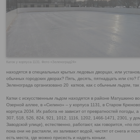
Каток у корпуса 1131. Фото «Зеленоград24»
находятся в специальных крытых ледовых дворцах, или установ
обычных городских дворах? Пять, десять, пятнадцать или сто? Г
Зеленограда организовано 20 катков, как с обычным льдом, так
Катки с искусственным льдом находятся в районе Матушкино воз
Озерной аллее, в «Силино» – у корпуса 1131, в Старом Крюково
корпуса 2034. Их работа не зависит от превратностей погоды, а 
307, 518, 526, 824, 921, 1012, 1116, 1202, 1466-1471, 2301, у д
Заводской улице), естественно, работают, как говорится, «по погод
пока они не растаяли, их заливают водой, чистят от снега и пос
есть места, где можно присесть и надеть коньки.