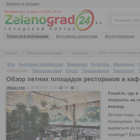
Добавить в закладки
Воскресенье, 9 августа 2026, 14:42
Новости и публикации
Фото-видео репортажи
Фотопубликации
Главная
Новости и публикации
Общество
Обзор летних площадок р
Все
Анатомия профессии
Криминал
Культура
Медицина
Общество
Происшествия
Спорт
Телевидение
Транспорт
Обзор летних площадок ресторанов и каф
Общество
02.08.2017 17:15
280
21
Узнайте, где 
покушать на с
веранд.
Летняя пора – 
помещении. Но 
вырваться из г
природе? Вдохн