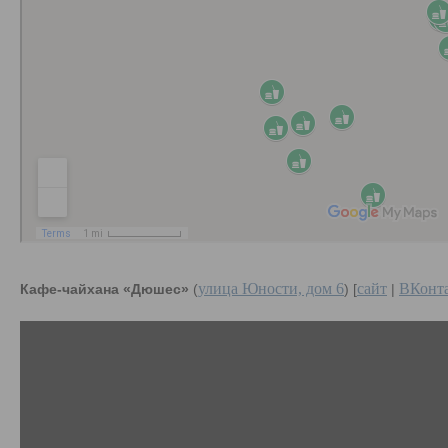
улица Юности, дом 6
сайт
ВКонт
Кафе-чайхана «Дюшес»
(
) [
|