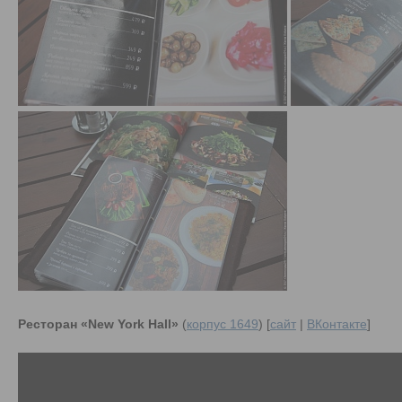
Ресторан «New York Hall»
(
корпус 1649
) [
сайт
|
ВКонтакте
]