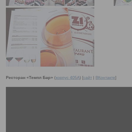
Ресторан «Темпл Бар»
(
корпус 405А
) [
сайт
|
ВКонтакте
]