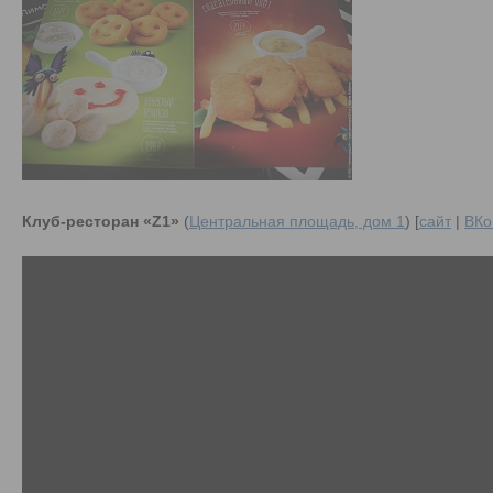
Клуб-ресторан «Z1»
(
Центральная площадь, дом 1
) [
сайт
|
ВКо