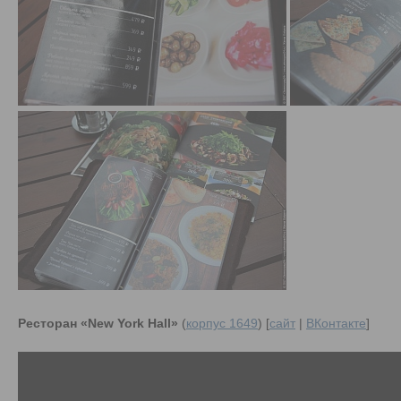
Ресторан «New York Hall»
(
корпус 1649
) [
сайт
|
ВКонтакте
]