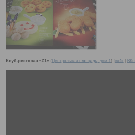
Клуб-ресторан «Z1»
(
Центральная площадь, дом 1
) [
сайт
|
ВКо