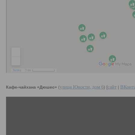
улица Юности, дом 6
сайт
ВКонт
Кафе-чайхана «Дюшес»
(
) [
|