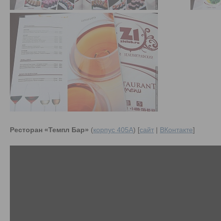
Ресторан «Темпл Бар»
(
корпус 405А
) [
сайт
|
ВКонтакте
]