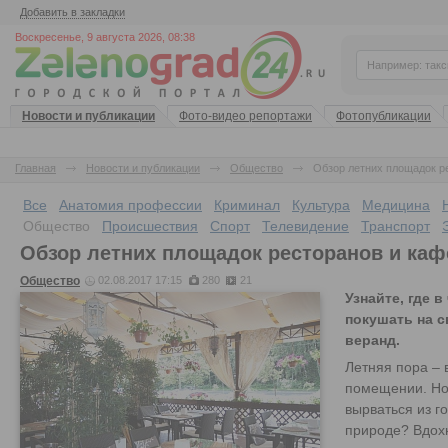
Добавить в закладки
Воскресенье, 9 августа 2026, 08:38
Новости и публикации
Фото-видео репортажи
Фотопубликации
Главная
Новости и публикации
Общество
Обзор летних площадок р
Все
Анатомия профессии
Криминал
Культура
Медицина
Общество
Происшествия
Спорт
Телевидение
Транспорт
Обзор летних площадок ресторанов и каф
Общество
02.08.2017 17:15
280
21
Узнайте, где 
покушать на с
веранд.
Летняя пора – 
помещении. Но 
вырваться из г
природе? Вдохн