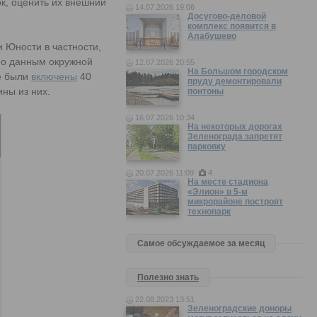
ок, оценить их внешний
14.07.2026 19:06
Досугово-деловой
комплекс появится в
Алабушево
 Юности в частности,
сно данным окружной
12.07.2026 20:55
На Большом городском
е были
включены
40
пруду демонтировали
ны из них.
понтоны
16.07.2026 10:34
На некоторых дорогах
Зеленограда запретят
парковку
20.07.2026 11:09
4
На месте стадиона
«Элион» в 5-м
микрорайоне построят
технопарк
Самое обсуждаемое за месяц
Полезно знать
22.08.2023 13:51
Зеленоградские доноры