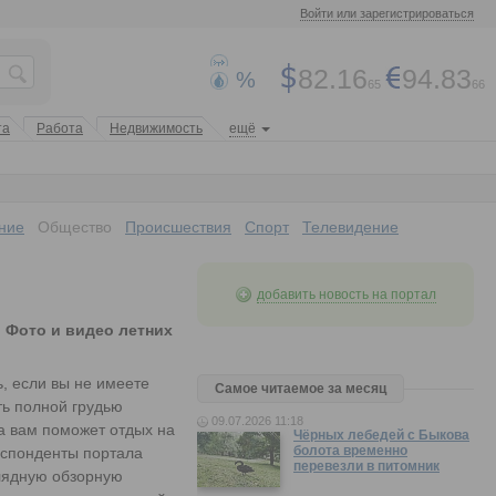
Войти или зарегистрироваться
82.16
94.83
%
65
66
та
Работа
Недвижимость
ещё
ние
Общество
Происшествия
Спорт
Телевидение
добавить новость на портал
. Фото и видео летних
ь, если вы не имеете
Самое читаемое за месяц
ть полной грудью
09.07.2026 11:18
да вам поможет отдых на
Чёрных лебедей с Быкова
болота временно
еспонденты портала
перевезли в питомник
глядную обзорную