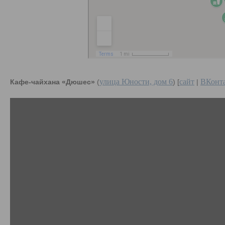
улица Юности, дом 6
сайт
ВКонт
Кафе-чайхана «Дюшес»
(
) [
|