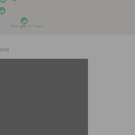
акте
]