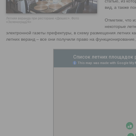
статью, из кот
вид, а также п
Летняя веранда при ресторане «Дюшес». Фото
Отметим, что и
«Зеленоград24»
некоторые летн
электронной газеты префектуры, в схему размещения летних 
летних веранд – все они получили право на функционирование, 