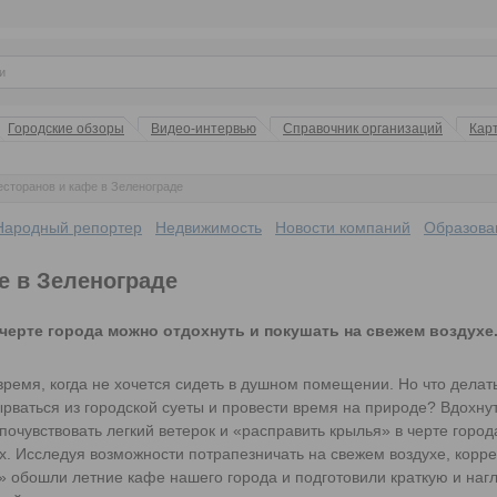
Городские обзоры
Видео-интервью
Справочник организаций
Кар
есторанов и кафе в Зеленограде
Народный репортер
Недвижимость
Новости компаний
Образова
е в Зеленограде
в черте города можно отдохнуть и покушать на свежем воздухе
время, когда не хочется сидеть в душном помещении. Но что делат
рваться из городской суеты и провести время на природе? Вдохну
 почувствовать легкий ветерок и «расправить крылья» в черте горо
х. Исследуя возможности потрапезничать на свежем воздухе, корр
 обошли летние кафе нашего города и подготовили краткую и на