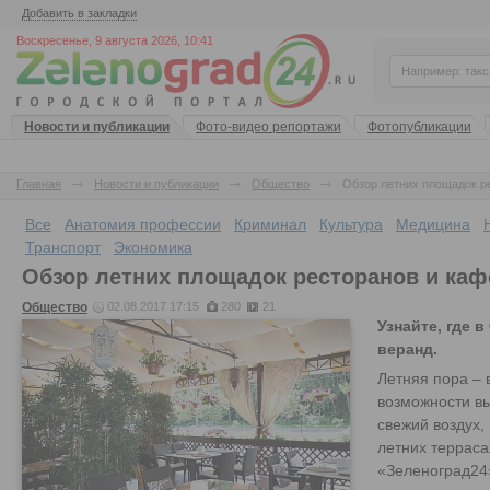
Добавить в закладки
Воскресенье, 9 августа 2026, 10:41
Новости и публикации
Фото-видео репортажи
Фотопубликации
Главная
Новости и публикации
Общество
Обзор летних площадок р
Все
Анатомия профессии
Криминал
Культура
Медицина
Транспорт
Экономика
Обзор летних площадок ресторанов и каф
Общество
02.08.2017 17:15
280
21
Узнайте, где 
веранд.
Летняя пора – 
возможности вы
свежий воздух,
летних терраса
«Зеленоград24»