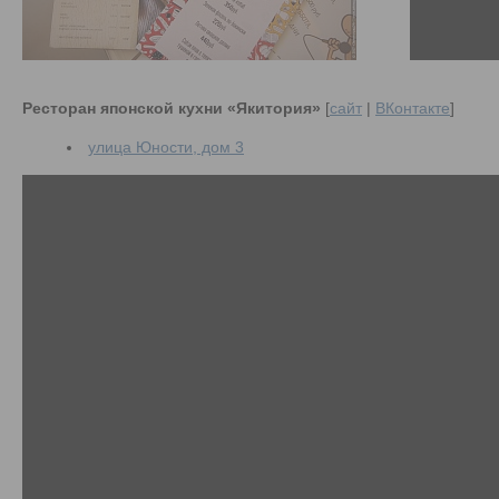
Ресторан японской кухни «Якитория»
[
сайт
|
ВКонтакте
]
улица Юности, дом 3