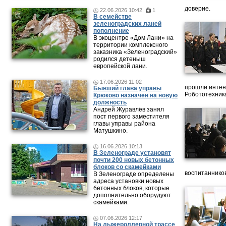
доверие.
22.06.2026 10:42
1
В семействе
зеленоградских ланей
пополнение
В экоцентре «Дом Лани» на
территории комплексного
заказника «Зеленоградский»
родился детеныш
европейской лани.
17.06.2026 11:02
прошли интен
Бывший глава управы
Робототехника
Крюково назначен на новую
должность
Андрей Журавлёв занял
пост первого заместителя
главы управы района
Матушкино.
16.06.2026 10:13
В Зеленограде установят
почти 200 новых бетонных
блоков со скамейками
воспитанников
В Зеленограде определены
адреса установки новых
бетонных блоков, которые
дополнительно оборудуют
скамейками.
07.06.2026 12:17
На лыжероллерной трассе