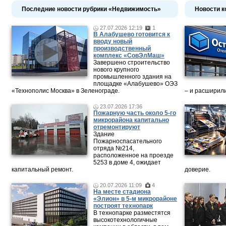
Последние новости рубрики «Недвижимость»
Новости к
27.07.2026 12:19
1
В Алабушево готовится к
вводу новый
производственный
комплекс «СовЭлМаш»
Завершено строительство
нового крупного
промышленного здания на
площадке «Алабушево» ОЭЗ
«Технополис Москва» в Зеленограде.
– и расширили
23.07.2026 17:36
Пожарную часть около 5-го
микрорайона капитально
отремонтируют
Здание
Пожарноспасательного
отряда №214,
расположенное на проезде
5253 в доме 4, ожидает
капитальный ремонт.
доверие.
20.07.2026 11:09
4
На месте стадиона
«Элион» в 5-м микрорайоне
построят технопарк
В технопарке разместятся
высокотехнологичные