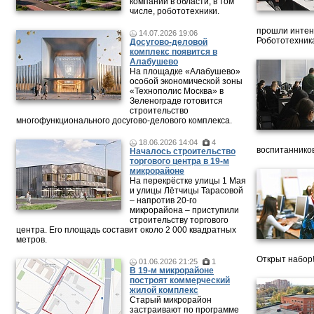
компании в области, в том
числе, робототехники.
прошли интен
14.07.2026 19:06
Робототехника
Досугово-деловой
комплекс появится в
Алабушево
На площадке «Алабушево»
особой экономической зоны
«Технополис Москва» в
Зеленограде готовится
строительство
многофункционального досугово-делового комплекса.
18.06.2026 14:04
4
воспитанников
Началось строительство
торгового центра в 19-м
микрорайоне
На перекрёстке улицы 1 Мая
и улицы Лётчицы Тарасовой
– напротив 20‑го
микрорайона – приступили
строительству торгового
центра. Его площадь составит около 2 000 квадратных
метров.
Открыт набор
01.06.2026 21:25
1
В 19-м микрорайоне
построят коммерческий
жилой комплекс
Старый микрорайон
застраивают по программе