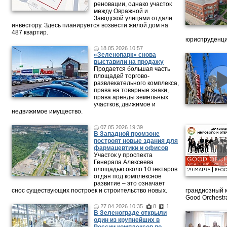
реновации, однако участок
между Овражной и
Заводской улицами отдали
инвестору. Здесь планируется возвести жилой дом на
487 квартир.
юриспруденци
18.05.2026 10:57
«Зеленопарк» снова
выставили на продажу
Продается большая часть
площадей торгово-
развлекательного комплекса,
права на товарные знаки,
права аренды земельных
участков, движимое и
недвижимое имущество.
07.05.2026 19:39
В Западной промзоне
построят новые здания для
фармацевтики и офисов
Участок у проспекта
Генерала Алексеева
площадью около 10 гектаров
отдан под комплексное
развитие – это означает
снос существующих построек и строительство новых.
грандиозный 
Good Orchestr
27.04.2026 10:35
8
1
В Зеленограде открыли
один из крупнейших в