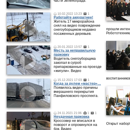
части Зеленограда.
10.02.2022 13:23
1
Работайте аккуратнее!
Житель 17 микрорайона
снял на видео повреждение
прошли интен
снегоуборщиком недавно
Робототехника
посаженных деревьев.
20.01.2022 13:57
1
Месть за неправильную
парковку
Водитель снегоуборщика
закопал в сугроб
припаркованные на проезде
«жигули». Видео
воспитанников
15.12.2021 17:03
1
Когда за рулем «мастер»…
Появилось видео причины
вчерашнего перекрытия
Панфиловского проспекта.
24.11.2021 21:06
1
1
Неудачная парковка
Кроссовер не вписался в
Открыт набор
поворот и опрокинулся на
бок. Видео