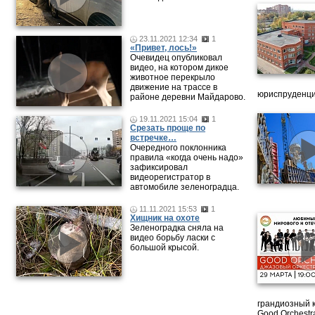
23.11.2021 12:34
1
«Привет, лось!»
Очевидец опубликовал
видео, на котором дикое
животное перекрыло
движение на трассе в
юриспруденци
районе деревни Майдарово.
19.11.2021 15:04
1
Срезать проще по
встречке…
Очередного поклонника
правила «когда очень надо»
зафиксировал
видеорегистратор в
автомобиле зеленоградца.
11.11.2021 15:53
1
Хищник на охоте
Зеленоградка сняла на
видео борьбу ласки с
большой крысой.
грандиозный 
Good Orchestr