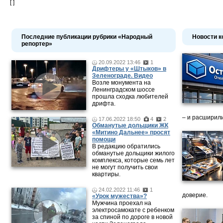
[ ]
Последние публикации рубрики «Народный
Новости к
репортер»
20.09.2022 13:46
1
Дрифтеры у «Штыков» в
Зеленограде. Видео
Возле монумента на
Ленинградском шоссе
прошла сходка любителей
дрифта.
– и расширили
17.06.2022 18:50
4
2
Обманутые дольщики ЖК
«Митино Дальнее» просят
помощи
В редакцию обратились
обманутые дольщики жилого
комплекса, которые семь лет
не могут получить свои
квартиры.
24.02.2022 11:46
1
доверие.
«Урок мужества»?
Мужчина проехал на
электросамокате с ребенком
за спиной по дороге в новой