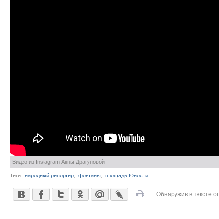
Видео из Instagram Анны Драгуновой
Теги:
народный репортер
,
фонтаны
,
площадь Юности
Обнаружив в тексте о