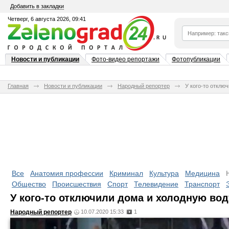
Добавить в закладки
Четверг, 6 августа 2026, 09:41
Новости и публикации
Фото-видео репортажи
Фотопубликации
Главная
Новости и публикации
Народный репортер
У кого-то отклю
Все
Анатомия профессии
Криминал
Культура
Медицина
Общество
Происшествия
Спорт
Телевидение
Транспорт
У кого-то отключили дома и холодную во
Народный репортер
10.07.2020 15:33
1