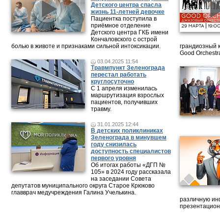
Детского центра спасла
жизнь 11-летней девочке
Пациентка поступила в
приёмное отделение
Детского центра ГКБ имени
Кончаловского с острой
болью в животе и признаками сильной интоксикации.
грандиозный 
Good Orchestr
03.04.2025 11:54
Травмпункт Зеленограда
перестал работать
круглосуточно
С 1 апреля изменилась
маршрутизация взрослых
пациентов, получивших
травму.
31.01.2025 12:44
В детских поликлиниках
Зеленограда в минувшем
году снизилась
доступность специалистов
первого уровня
Об итогах работы «ДГП №
105» в 2024 году рассказала
на заседании Совета
депутатов муниципального округа Старое Крюково
главврач медучреждения Галина Учелькина.
различную ин
презентацион