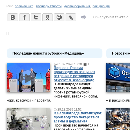
Теги:
поликлиника
,
площадь Юности
,
диспансеризация
,
вакцинация
Обнаружив в тексте о
[ ]
Последние новости рубрики «Медицина»
Новости к
01.07.2026 10:28
1
Первое в России
производство вакцин от
ветрянки и ротавируса
откроют в Зеленограде
В Зеленограде начнут
делать живые вакцины
против ротавирусной
инфекции, ветряной оспы,
кори, краснухи и паротита.
– и расширили
29.12.2025 11:52
В Зеленограде локализуют
производство лекарств от
астмы и дерматита
Производство начнется на
заводе «Биннофарма» в