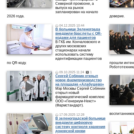
Северной промзоне, а
выпуск на рынок
запланирован на начало
2026 года.
доверие.
04.12.2025 10:44
В больнице Зеленограда
внедрили браслеты с QR-
кодами для пациентов
В ГКБ им. Кончаловского и
других московских
стационарах начали
использовать систему
идентификации пациентов
по QR-коду.
прошли интен
Робототехника
09.10.2025 11:24
1
Сергей Собянин открыл
новое фармпроизводство
на площадке «Алабушево»
Мэр Москвы Сергей Собянин
открыл новый
фармацевтический комплекс
ООО «Генериум-Некст»
(Фармстандарт).
воспитанников
17.09.2025 12:28
В зеленоградской больнице
внедрили цифровую
систему контроля хранения
донорской крови