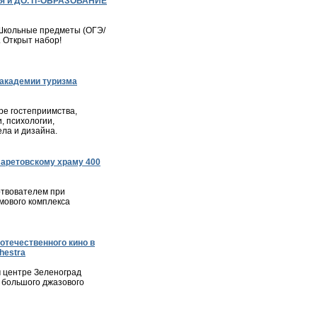
я и ДО. IT-ОБРАЗОВАНИЕ
– Школьные предметы (ОГЭ/
. Открыт набор!
академии туризма
е гостеприимства,
, психологии,
ла и дизайна.
ларетовскому храму 400
твователем при
мового комплекса
отечественного кино в
hestra
м центре Зеленоград
 большого джазового