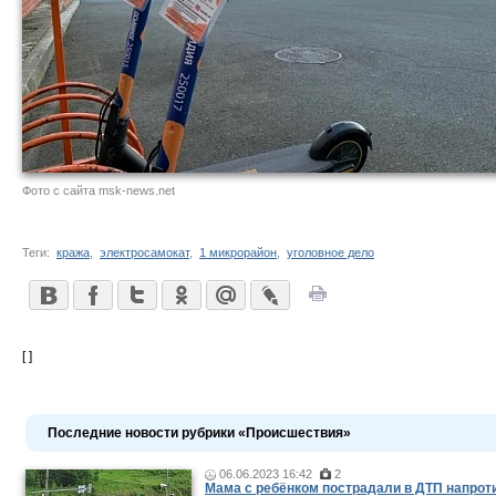
Фото с сайта msk-news.net
Теги:
кража
,
электросамокат
,
1 микрорайон
,
уголовное дело
[ ]
Последние новости рубрики «Происшествия»
06.06.2023 16:42
2
Мама c ребёнком пострадали в ДТП напроти