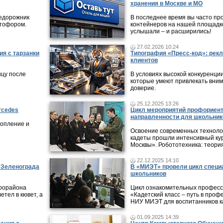
хранения в Москве и МО
недорожник
В последнее время вы часто пр
етофором.
контейнеров на нашей площадке
услышали – и расширились!
27.02.2026 10:24
ия с тарзанки
Типография «Пресс-код»: рекл
клиентов
ицу после
В условиях высокой конкуренци
которые умеют привлекать вни
доверие.
25.12.2025 13:26
rcedes
Цикл мероприятий профориен
направленности для школьник
копление и
Освоение современных технолог
кадеты прошли интенсивный кур
Москвы». Робототехника: теори
22.12.2025 14:10
в Зеленограда
В «МИЭТ» провели цикл специ
школьников
крорайона
Цикл ознакомительных профес
етел в кювет, а
«Кадетский класс – путь в проф
НИУ МИЭТ для воспитанников ка
01.09.2025 14:39