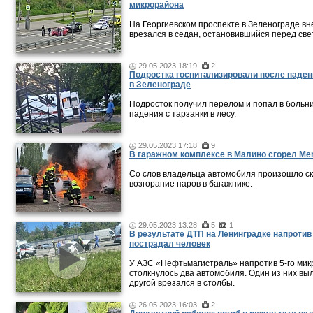
микрорайона
На Георгиевском проспекте в Зеленограде в
врезался в седан, остановившийся перед св
29.05.2023 18:19
2
Подростка госпитализировали после паден
в Зеленограде
Подросток получил перелом и попал в больн
падения с тарзанки в лесу.
29.05.2023 17:18
9
В гаражном комплексе в Малино сгорел Me
Со слов владельца автомобиля произошло с
возгорание паров в багажнике.
29.05.2023 13:28
5
1
В результате ДТП на Ленинградке напроти
пострадал человек
У АЗС «Нефтьмагистраль» напротив 5-го ми
столкнулось два автомобиля. Один из них выл
другой врезался в столбы.
26.05.2023 16:03
2