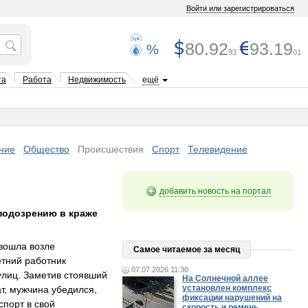
Войти или зарегистрироваться
80.92
93.19
%
93
01
та
Работа
Недвижимость
ещё
ние
Общество
Происшествия
Спорт
Телевидение
добавить новость на портал
подозрению в краже
зошла возле
Самое читаемое за месяц
етний работник
07.07.2026 11:30
улиц. Заметив стоявший
На Солнечной аллее
установлен комплекс
т, мужчина убедился,
фиксации нарушений на
спорт в свой
скорость и ремень