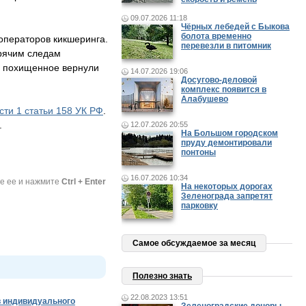
09.07.2026 11:18
Чёрных лебедей с Быкова
болота временно
операторов кикшеринга.
перевезли в питомник
рячим следам
е похищенное вернули
14.07.2026 19:06
Досугово-деловой
комплекс появится в
Алабушево
сти 1 статьи 158 УК РФ
.
.
12.07.2026 20:55
На Большом городском
пруду демонтировали
понтоны
16.07.2026 10:34
те ее и нажмите
Ctrl + Enter
На некоторых дорогах
Зеленограда запретят
парковку
Самое обсуждаемое за месяц
Полезно знать
22.08.2023 13:51
 индивидуального