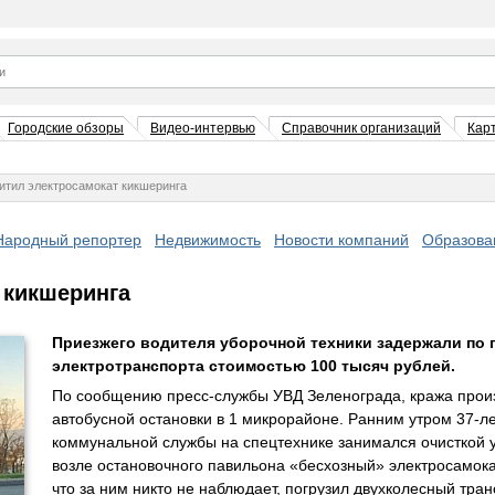
Городские обзоры
Видео-интервью
Справочник организаций
Кар
тил электросамокат кикшеринга
Народный репортер
Недвижимость
Новости компаний
Образова
 кикшеринга
Приезжего водителя уборочной техники задержали по 
электротранспорта стоимостью 100 тысяч рублей.
По сообщению пресс-службы УВД Зеленограда, кража прои
автобусной остановки в 1 микрорайоне. Ранним утром 37-л
коммунальной службы на спецтехнике занимался очисткой 
возле остановочного павильона «бесхозный» электросамока
что за ним никто не наблюдает, погрузил двухколесный тран