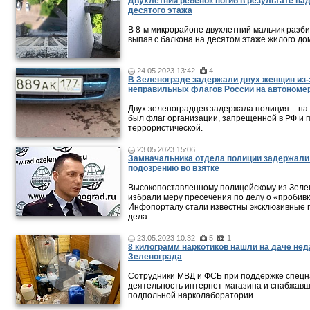
Двухлетний ребенок погиб в результате па
десятого этажа
В 8-м микрорайоне двухлетний мальчик разби
выпав с балкона на десятом этаже жилого до
24.05.2023 13:42
4
В Зеленограде задержали двух женщин из-
неправильных флагов России на автономе
Двух зеленоградцев задержала полиция – на
был флаг организации, запрещенной в РФ и 
террористической.
23.05.2023 15:06
Замначальника отдела полиции задержали
подозрению во взятке
Высокопоставленному полицейскому из Зеле
избрали меру пресечения по делу о «пробивк
Инфопорталу стали известны эксклюзивные 
дела.
23.05.2023 10:32
5
1
8 килограмм наркотиков нашли на даче нед
Зеленограда
Сотрудники МВД и ФСБ при поддержке спецн
деятельность интернет-магазина и снабжавш
подпольной нарколаборатории.