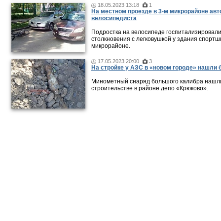
18.05.2023 13:18
1
На местном проезде в 3-м микрорайоне ав
велосипедиста
Подростка на велосипеде госпитализировали
столкновения с легковушкой у здания спортш
микрорайоне.
17.05.2023 20:00
3
На стройке у АЗС в «новом городе» нашли 
Минометный снаряд большого калибра нашли
строительстве в районе депо «Крюково».
Новости и публикации
|
Фото-видео репортажи
|
Фотопуб
Размещение рекламы
© 2011 — 2026 «
Зеленоград24
»