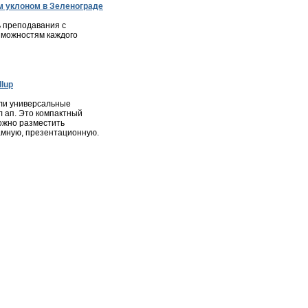
 уклоном в Зеленограде
 преподавания с
зможностям каждого
lup
ли универсальные
л ап. Это компактный
ожно разместить
мную, презентационную.
ота
|
Недвижимость
|
Фотогалерея города
|
Консультации
ся в соответствии с законодательством РФ, в том числе об
и материалов сайта, активная ссылка на
zelenograd24.ru
высказанные в комментариях читателей, а также за
явлениях.