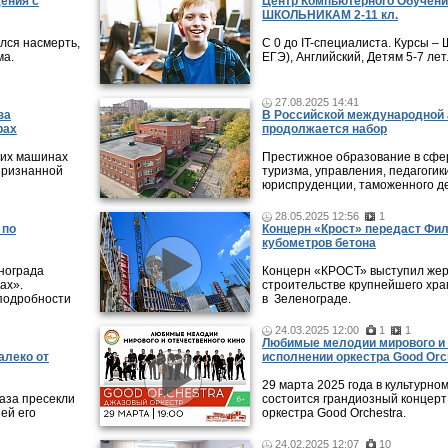
дения с
Центр Компьютерного Обучени
ШКОЛЬНИКАМ 2-11 кл.
лся насмерть,
С 0 до IT-специалиста. Курсы 
ма.
ЕГЭ), Английский, Детям 5-7 лет
27.08.2025 14:41
за
В Российской международной 
рах
продолжается набор
 их машинах
Престижное образование в сфер
признанной
туризма, управления, педагогики
юриспруденции, таможенного де
28.05.2025 12:56
1
 по
Концерн «Крост» передаст Фи
кубометров бетона
нограда
Концерн «КРОСТ» выступил жер
ах».
строительстве крупнейшего хра
подробности
в Зеленограде.
24.03.2025 12:00
1
1
Любимые мелодии мирового и 
алеко от
исполнении оркестра Good Orc
29 марта 2025 года в культурно
аза пресекли
состоится грандиозный концерт
ей его
оркестра Good Orchestra.
24.02.2025 12:07
10