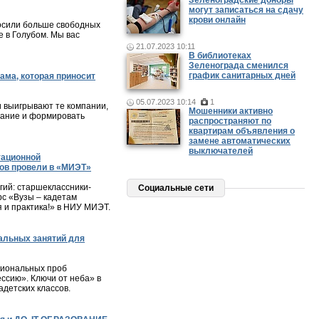
Зеленоградские доноры
могут записаться на сдачу
крови онлайн
осили больше свободных
 в Голубом. Мы вас
21.07.2023 10:11
В библиотеках
Зеленограда сменился
график санитарных дней
ама, которая приносит
05.07.2023 10:14
1
и выигрывают те компании,
Мошенники активно
мание и формировать
распространяют по
квартирам объявления о
замене автоматических
выключателей
тационной
ов провели в «МИЭТ»
ий: старшеклассники-
Социальные сети
с «Вузы – кадетам
я и практика!» в НИУ МИЭТ.
альных занятий для
сиональных проб
ессию». Ключи от неба» в
детских классов.