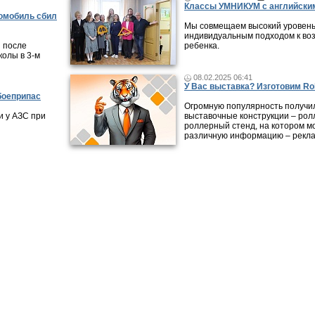
Классы УМНИКУМ с английским
томобиль сбил
Мы совмещаем высокий уровень
индивидуальным подходом к во
 после
ребенка.
колы в 3-м
08.02.2025 06:41
У Вас выставка? Изготовим Rol
боеприпас
Огромную популярность получи
 у АЗС при
выставочные конструкции – рол
роллерный стенд, на котором м
различную информацию – рекла
ликации
|
Городские обзоры
|
Видео-интервью
|
Справочник организаций
|
Карта
|
Раб
Все права на материалы, опубликованные на сайте, охраняют
авторском праве и смежных правах. При любом использовани
обязательна. Редакция не несет ответственности за мнения, 
достоверность информации, содержащейся в рекламных объ