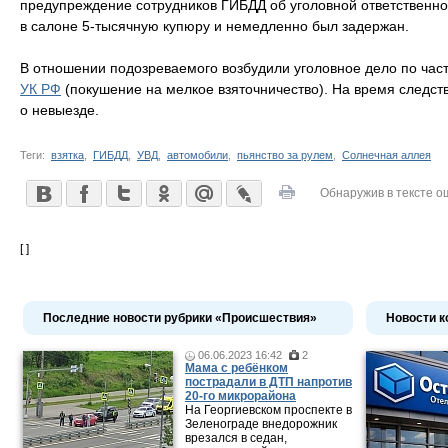
предупреждение сотрудников ГИБДД об уголовной ответственнос
в салоне 5-тысячную купюру и немедленно был задержан.
В отношении подозреваемого возбудили уголовное дело по част
УК РФ
(покушение на мелкое взяточничество). На время следст
о невыезде.
Теги:
взятка
,
ГИБДД
,
УВД
,
автомобили
,
пьянство за рулем
,
Солнечная аллея
Обнаружив в тексте о
[ ]
Последние новости рубрики «Происшествия»
Новости к
06.06.2023 16:42
2
Мама c ребёнком
пострадали в ДТП напротив
20-го микрорайона
На Георгиевском проспекте в
Зеленограде внедорожник
врезался в седан,