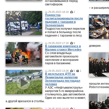
остановившийся перед
светофором.
– и расширили
29.05.2023 18:19
2
Подростка
госпитализировали после
падения с тарзанки в
Зеленограде
Подросток получил перелом
и попал в больницу после
падения с тарзанки в лесу.
29.05.2023 17:18
9
доверие.
В гаражном комплексе в
Малино сгорел Mercedes
Со слов владельца
автомобиля произошло
скопление и возгорание
паров в багажнике.
29.05.2023 13:28
5
1
В результате ДТП на
Ленинградке напротив
Зеленограда пострадал
прошли интен
человек
Робототехника
У АЗС «Нефтьмагистраль»
напротив 5-го микрорайона
столкнулось два автомобиля.
Один из них вылетел в кювет,
а другой врезался в столбы.
26.05.2023 16:03
2