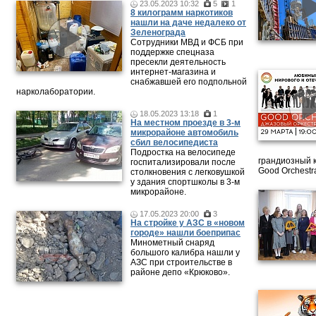
23.05.2023 10:32
5
1
8 килограмм наркотиков
нашли на даче недалеко от
Зеленограда
Сотрудники МВД и ФСБ при
поддержке спецназа
пресекли деятельность
интернет-магазина и
снабжавшей его подпольной
нарколаборатории.
18.05.2023 13:18
1
На местном проезде в 3-м
микрорайоне автомобиль
сбил велосипедиста
Подростка на велосипеде
грандиозный 
госпитализировали после
Good Orchestr
столкновения с легковушкой
у здания спортшколы в 3-м
микрорайоне.
17.05.2023 20:00
3
На стройке у АЗС в «новом
городе» нашли боеприпас
Минометный снаряд
большого калибра нашли у
АЗС при строительстве в
районе депо «Крюково».