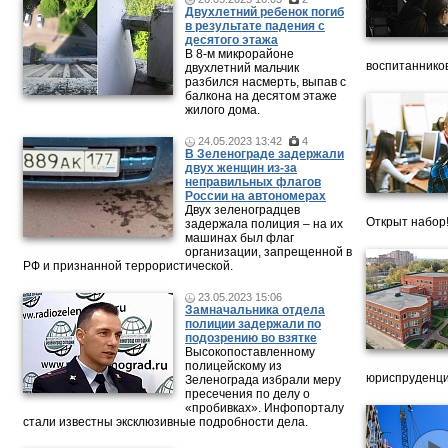
Двухлетний ребенок погиб
в результате падения с
десятого этажа
В 8-м микрорайоне
воспитанников
двухлетний мальчик
разбился насмерть, выпав с
балкона на десятом этаже
жилого дома.
24.05.2023 13:42
4
В Зеленограде задержали
двух женщин из-за
неправильных флагов
России на автономерах
Двух зеленоградцев
Открыт набор
задержала полиция – на их
машинах был флаг
организации, запрещенной в
РФ и признанной террористической.
23.05.2023 15:06
Замначальника отдела
полиции задержали по
подозрению во взятке
Высокопоставленному
полицейскому из
юриспруденци
Зеленограда избрали меру
пресечения по делу о
«пробивках». Инфопорталу
стали известны эксклюзивные подробности дела.