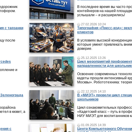
недорожник
В последнее время вы часто пр
етофором.
контейнеров на нашей площадке
услышали – и расширились!
27.02.2026 10:24
ия с тарзанки
Типография «Пресс-код»: рекл
клиентов
ицу после
В условиях высокой конкуренци
которые умеют привлекать вни
доверие.
25.12.2025 13:26
rcedes
Цикл мероприятий профориен
направленности для школьник
копление и
Освоение современных технолог
кадеты прошли интенсивный кур
Москвы». Робототехника: теори
22.12.2025 14:10
в Зеленограда
В «МИЭТ» провели цикл специ
школьников
крорайона
Цикл ознакомительных профес
етел в кювет, а
«Кадетский класс – путь в проф
НИУ МИЭТ для воспитанников ка
01.09.2025 14:39
дения с
Центр Компьютерного Обучени