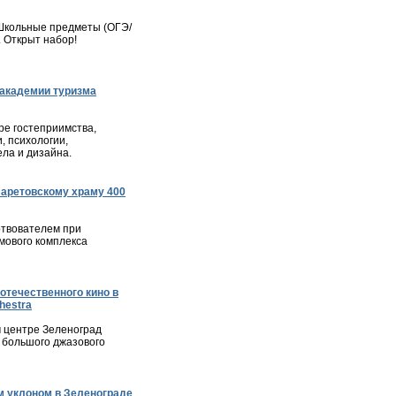
– Школьные предметы (ОГЭ/
. Открыт набор!
академии туризма
е гостеприимства,
, психологии,
ла и дизайна.
ларетовскому храму 400
твователем при
мового комплекса
отечественного кино в
hestra
м центре Зеленоград
 большого джазового
 уклоном в Зеленограде