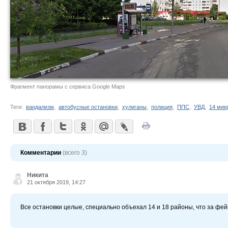
Фрагмент панорамы с сервиса Google Maps
Теги:
вандализм
,
автобусные остановки
,
хулиганы
,
полиция
,
ППС
,
УВД
,
14 мик
Комментарии
(всего 3)
Никита
21 октября 2019, 14:27
Все остановки целые, специально объехал 14 и 18 районы, что за фе