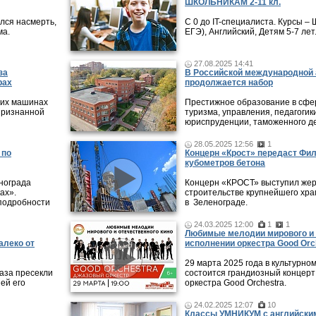
ШКОЛЬНИКАМ 2-11 кл.
лся насмерть,
С 0 до IT-специалиста. Курсы 
ма.
ЕГЭ), Английский, Детям 5-7 лет
27.08.2025 14:41
за
В Российской международной 
рах
продолжается набор
 их машинах
Престижное образование в сфер
признанной
туризма, управления, педагогики
юриспруденции, таможенного де
28.05.2025 12:56
1
 по
Концерн «Крост» передаст Фи
кубометров бетона
нограда
Концерн «КРОСТ» выступил жер
ах».
строительстве крупнейшего хра
подробности
в Зеленограде.
24.03.2025 12:00
1
1
Любимые мелодии мирового и 
алеко от
исполнении оркестра Good Orc
29 марта 2025 года в культурно
аза пресекли
состоится грандиозный концерт
ей его
оркестра Good Orchestra.
24.02.2025 12:07
10
Классы УМНИКУМ с английским