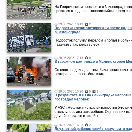
На Георгиевском проспекте в Зеленограде в
врезался в седан, остановившийся перед св
29.05.2023 18:19
2
Подростка госпитализировали после паден
в Зеленограде
Подросток получил перелом и попал в больн
падения с тарзанки в лесу.
29.05.2023 17:18
9
В гаражном комплексе в Малино сгорел Me
Со слов владельца автомобиля произошло с
возгорание паров в багажнике.
29.05.2023 13:28
5
1
В результате ДТП на Ленинградке напроти
пострадал человек
У АЗС «Нефтьмагистраль» напротив 5-го ми
столкнулось два автомобиля. Один из них выл
другой врезался в столбы.
26.05.2023 16:03
2
Двухлетний ребенок погиб в результате па