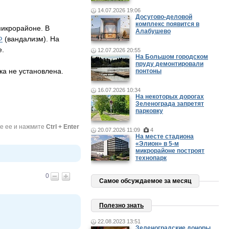
14.07.2026 19:06
Досугово-деловой
комплекс появится в
микрорайоне. В
Алабушево
Ф
(вандализм). На
е.
12.07.2026 20:55
На Большом городском
пруду демонтировали
а не установлена.
понтоны
16.07.2026 10:34
На некоторых дорогах
Зеленограда запретят
парковку
те ее и нажмите
Ctrl + Enter
20.07.2026 11:09
4
На месте стадиона
«Элион» в 5-м
микрорайоне построят
технопарк
0
Самое обсуждаемое за месяц
Полезно знать
22.08.2023 13:51
Зеленоградские доноры