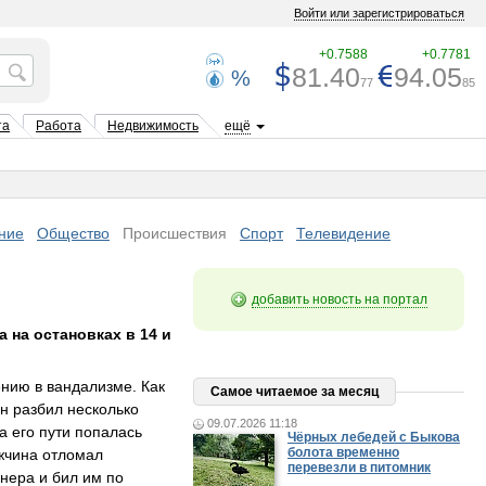
Войти или зарегистрироваться
+0.7588
+0.7781
81.40
94.05
%
77
85
та
Работа
Недвижимость
ещё
ние
Общество
Происшествия
Спорт
Телевидение
добавить новость на портал
 на остановках в 14 и
нию в вандализме. Как
Самое читаемое за месяц
н разбил несколько
09.07.2026 11:18
а его пути попалась
Чёрных лебедей с Быкова
болота временно
ужчина отломал
перевезли в питомник
нера и бил им по