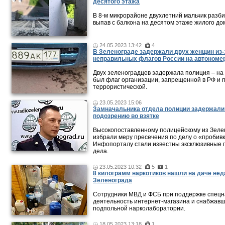
десятого этажа
В 8-м микрорайоне двухлетний мальчик разби
выпав с балкона на десятом этаже жилого до
24.05.2023 13:42
4
В Зеленограде задержали двух женщин из-
неправильных флагов России на автономе
Двух зеленоградцев задержала полиция – на
был флаг организации, запрещенной в РФ и 
террористической.
23.05.2023 15:06
Замначальника отдела полиции задержали
подозрению во взятке
Высокопоставленному полицейскому из Зеле
избрали меру пресечения по делу о «пробивк
Инфопорталу стали известны эксклюзивные 
дела.
23.05.2023 10:32
5
1
8 килограмм наркотиков нашли на даче нед
Зеленограда
Сотрудники МВД и ФСБ при поддержке спецн
деятельность интернет-магазина и снабжавш
подпольной нарколаборатории.
18.05.2023 13:18
1