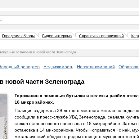
Городские обзоры
Видео-интервью
Справочник организаций
Кар
тобусные остановки в новой части Зеленограда
Народный репортер
Недвижимость
Новости компаний
Образова
в новой части Зеленограда
Горожанин с помощью бутылки и железки разбил стекла
18 микрорайонах.
Полиция задержала 39-летнего местного жителя по подозре
сообщили в пресс-службе УВД Зеленограда, сначала хулига
стекол остановочного павильона в 18 микрорайоне. Затем н
остановка в 14 микрорайоне. Чтобы «справиться» с ней, м
металлический ободок от рядом стоящего мусорного контей