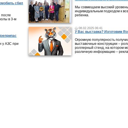
томобиль сбил
Мы совмещаем высокий уровень
индивидуальным подходом к во
 после
ребенка.
колы в 3-м
08.02.2025 06:41
У Вас выставка? Изготовим Rol
боеприпас
Огромную популярность получи
 у АЗС при
выставочные конструкции – рол
роллерный стенд, на котором м
различную информацию – рекла
ликации
|
Городские обзоры
|
Видео-интервью
|
Справочник организаций
|
Карта
|
Раб
Все права на материалы, опубликованные на сайте, охраняют
авторском праве и смежных правах. При любом использовани
обязательна. Редакция не несет ответственности за мнения, 
достоверность информации, содержащейся в рекламных объ