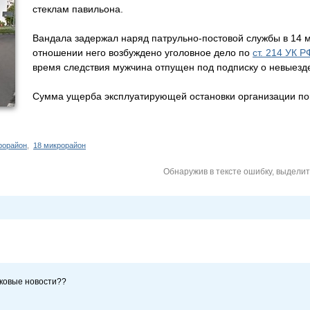
стеклам павильона.
Вандала задержал наряд патрульно-постовой службы в 14 
отношении него возбуждено уголовное дело по
ст. 214 УК Р
время следствия мужчина отпущен под подписку о невыезд
Сумма ущерба эксплуатирующей остановки организации пок
рорайон
,
18 микрорайон
Обнаружив в тексте ошибку, выдели
йковые новости??