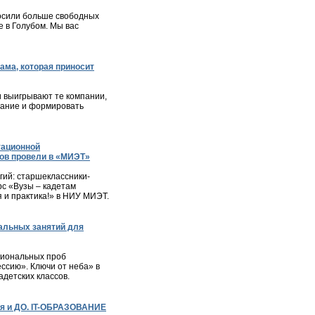
осили больше свободных
 в Голубом. Мы вас
ама, которая приносит
и выигрывают те компании,
мание и формировать
тационной
ов провели в «МИЭТ»
ий: старшеклассники-
с «Вузы – кадетам
я и практика!» в НИУ МИЭТ.
альных занятий для
сиональных проб
ессию». Ключи от неба» в
детских классов.
я и ДО. IT-ОБРАЗОВАНИЕ