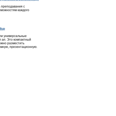
 преподавания с
зможностям каждого
lup
ли универсальные
л ап. Это компактный
ожно разместить
мную, презентационную.
ота
|
Недвижимость
|
Фотогалерея города
|
Консультации
ся в соответствии с законодательством РФ, в том числе об
и материалов сайта, активная ссылка на
zelenograd24.ru
высказанные в комментариях читателей, а также за
явлениях.