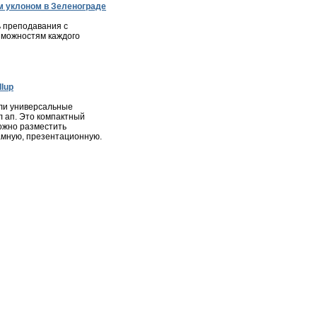
 уклоном в Зеленограде
 преподавания с
зможностям каждого
lup
ли универсальные
л ап. Это компактный
ожно разместить
мную, презентационную.
ота
|
Недвижимость
|
Фотогалерея города
|
Консультации
ся в соответствии с законодательством РФ, в том числе об
и материалов сайта, активная ссылка на
zelenograd24.ru
высказанные в комментариях читателей, а также за
явлениях.