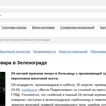
Городские обзоры
Видео-интервью
Справочник организаций
Кар
жестокое избиение повара в Зеленограде
Народный репортер
Недвижимость
Новости компаний
Образова
овара в Зеленограде
24-летний мужчина попал в больницу с проникающей т
переломом височной кости.
Об инциденте, произошедшем в субботу, 20 апреля, пример
23:00,
сообщили
«Вести Подмосковья» со ссылкой на пресс
ГУВД. Уточняется, что «избитый и пьяный 24-летний мужчи
поваром» поступил в зеленоградскую горбольницу в тяжело
черепно-мозговой травмой проникающего типа, ушибом гол