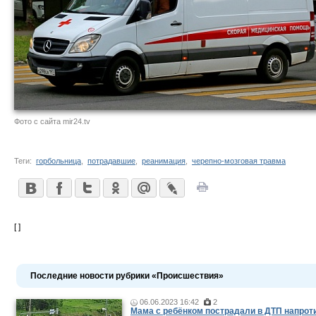
Фото с сайта mir24.tv
Теги:
горбольница
,
потрадавшие
,
реанимация
,
черепно-мозговая травма
[ ]
Последние новости рубрики «Происшествия»
06.06.2023 16:42
2
Мама c ребёнком пострадали в ДТП напроти