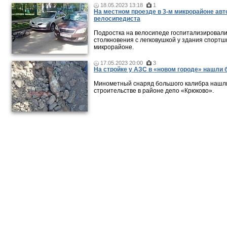
18.05.2023 13:18
1
На местном проезде в 3-м микрорайоне ав
велосипедиста
Подростка на велосипеде госпитализировали
столкновения с легковушкой у здания спортш
микрорайоне.
17.05.2023 20:00
3
На стройке у АЗС в «новом городе» нашли 
Минометный снаряд большого калибра нашли
строительстве в районе депо «Крюково».
Новости и публикации
|
Фото-видео репортажи
|
Фотопуб
Размещение рекламы
© 2011 — 2026 «
Зеленоград24
»