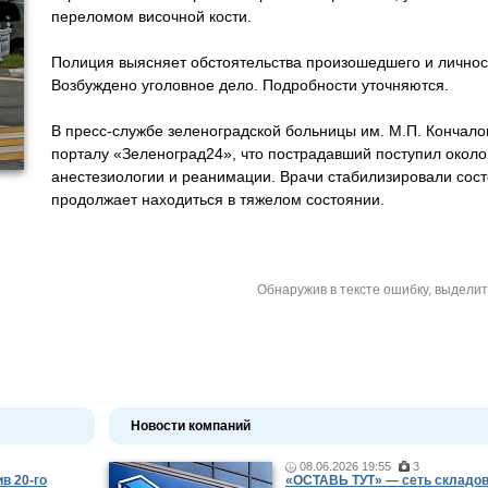
переломом височной кости.
Полиция выясняет обстоятельства произошедшего и личнос
Возбуждено уголовное дело. Подробности уточняются.
В пресс-службе зеленоградской больницы им. М.П. Кончал
порталу «Зеленоград24», что пострадавший поступил около
анестезиологии и реанимации. Врачи стабилизировали сост
продолжает находиться в тяжелом состоянии.
Обнаружив в тексте ошибку, выдели
Новости компаний
08.06.2026 19:55
3
в 20-го
«ОСТАВЬ ТУТ» — сеть складов