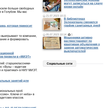
Зеленоградские доноры
могут записаться на сдачу
крови онлайн
осили больше свободных
 в Голубом. Мы вас
21.07.2023 10:11
В библиотеках
Зеленограда сменился
график санитарных дней
ама, которая приносит
05.07.2023 10:14
1
и выигрывают те компании,
Мошенники активно
мание и формировать
распространяют по
квартирам объявления о
замене автоматических
выключателей
тационной
ов провели в «МИЭТ»
ий: старшеклассники-
Социальные сети
с «Вузы – кадетам
я и практика!» в НИУ МИЭТ.
альных занятий для
сиональных проб
ессию». Ключи от неба» в
детских классов.