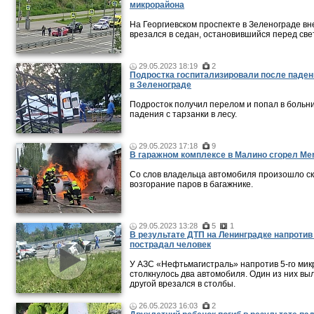
микрорайона
На Георгиевском проспекте в Зеленограде в
врезался в седан, остановившийся перед св
29.05.2023 18:19
2
Подростка госпитализировали после паден
в Зеленограде
Подросток получил перелом и попал в больн
падения с тарзанки в лесу.
29.05.2023 17:18
9
В гаражном комплексе в Малино сгорел Me
Со слов владельца автомобиля произошло с
возгорание паров в багажнике.
29.05.2023 13:28
5
1
В результате ДТП на Ленинградке напроти
пострадал человек
У АЗС «Нефтьмагистраль» напротив 5-го ми
столкнулось два автомобиля. Один из них выл
другой врезался в столбы.
26.05.2023 16:03
2