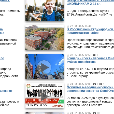
дения с
Центр Компьютерного Обучени
ШКОЛЬНИКАМ 2-11 кл.
лся насмерть,
С 0 до IT-специалиста. Курсы 
ма.
ЕГЭ), Английский, Детям 5-7 лет
27.08.2025 14:41
за
В Российской международной 
рах
продолжается набор
 их машинах
Престижное образование в сфер
признанной
туризма, управления, педагогики
юриспруденции, таможенного де
28.05.2025 12:56
1
 по
Концерн «Крост» передаст Фи
кубометров бетона
нограда
Концерн «КРОСТ» выступил жер
ах».
строительстве крупнейшего хра
подробности
в Зеленограде.
24.03.2025 12:00
1
1
Любимые мелодии мирового и 
алеко от
исполнении оркестра Good Orc
29 марта 2025 года в культурно
аза пресекли
состоится грандиозный концерт
ей его
оркестра Good Orchestra.
24.02.2025 12:07
10