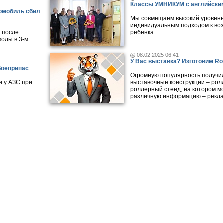
Классы УМНИКУМ с английским
томобиль сбил
Мы совмещаем высокий уровень
индивидуальным подходом к во
 после
ребенка.
колы в 3-м
08.02.2025 06:41
У Вас выставка? Изготовим Rol
боеприпас
Огромную популярность получи
 у АЗС при
выставочные конструкции – рол
роллерный стенд, на котором м
различную информацию – рекла
ликации
|
Городские обзоры
|
Видео-интервью
|
Справочник организаций
|
Карта
|
Раб
Все права на материалы, опубликованные на сайте, охраняют
авторском праве и смежных правах. При любом использовани
обязательна. Редакция не несет ответственности за мнения, 
достоверность информации, содержащейся в рекламных объ