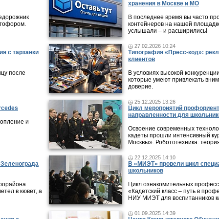
хранения в Москве и МО
недорожник
В последнее время вы часто пр
етофором.
контейнеров на нашей площадке
услышали – и расширились!
27.02.2026 10:24
ия с тарзанки
Типография «Пресс-код»: рекл
клиентов
ицу после
В условиях высокой конкуренци
которые умеют привлекать вни
доверие.
25.12.2025 13:26
rcedes
Цикл мероприятий профориен
направленности для школьник
копление и
Освоение современных технолог
кадеты прошли интенсивный кур
Москвы». Робототехника: теори
22.12.2025 14:10
в Зеленограда
В «МИЭТ» провели цикл специ
школьников
крорайона
Цикл ознакомительных профес
етел в кювет, а
«Кадетский класс – путь в проф
НИУ МИЭТ для воспитанников ка
01.09.2025 14:39