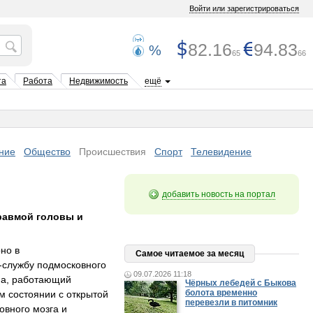
Войти или зарегистрироваться
82.16
94.83
%
65
66
та
Работа
Недвижимость
ещё
ние
Общество
Происшествия
Спорт
Телевидение
добавить новость на портал
равмой головы и
но в
Самое читаемое за месяц
-службу подмосковного
09.07.2026 11:18
на, работающий
Чёрных лебедей с Быкова
болота временно
м состоянии с открытой
перевезли в питомник
овного мозга и