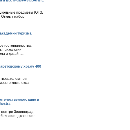
я и ДО. IT-ОБРАЗОВАНИЕ
– Школьные предметы (ОГЭ/
. Открыт набор!
академии туризма
е гостеприимства,
, психологии,
ла и дизайна.
ларетовскому храму 400
твователем при
мового комплекса
отечественного кино в
hestra
м центре Зеленоград
 большого джазового