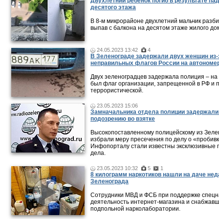
Двухлетний ребенок погиб в результате па
десятого этажа
В 8-м микрорайоне двухлетний мальчик разби
выпав с балкона на десятом этаже жилого до
24.05.2023 13:42
4
В Зеленограде задержали двух женщин из-
неправильных флагов России на автономе
Двух зеленоградцев задержала полиция – на
был флаг организации, запрещенной в РФ и 
террористической.
23.05.2023 15:06
Замначальника отдела полиции задержали
подозрению во взятке
Высокопоставленному полицейскому из Зеле
избрали меру пресечения по делу о «пробивк
Инфопорталу стали известны эксклюзивные 
дела.
23.05.2023 10:32
5
1
8 килограмм наркотиков нашли на даче нед
Зеленограда
Сотрудники МВД и ФСБ при поддержке спецн
деятельность интернет-магазина и снабжавш
подпольной нарколаборатории.