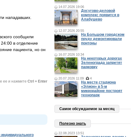
14.07.2026 19:06
Досугово-деловой
комплекс появится в
ти нападавших.
Алабушево
12.07.2026 20:55
На Большом городском
овского сообщили
пруду демонтировали
 24:00 в отделение
понтоны
ояние пациента, но он
16.07.2026 10:34
На некоторых дорогах
Зеленограда запретят
парковку
20.07.2026 11:09
4
те ее и нажмите
Ctrl + Enter
На месте стадиона
«Элион» в 5-м
микрорайоне построят
технопарк
Самое обсуждаемое за месяц
Полезно знать
22.08.2023 13:51
 индивидуального