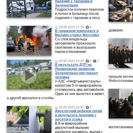
падения с тарзанки в
Зеленограде
Подросток получил перелом
и попал в больницу после
падения с тарзанки в лесу.
29.05.2023 17:18
9
доверие.
В гаражном комплексе в
Малино сгорел Mercedes
Со слов владельца
автомобиля произошло
скопление и возгорание
паров в багажнике.
29.05.2023 13:28
5
1
В результате ДТП на
Ленинградке напротив
Зеленограда пострадал
прошли интен
человек
Робототехника
У АЗС «Нефтьмагистраль»
напротив 5-го микрорайона
столкнулось два автомобиля.
Один из них вылетел в кювет,
а другой врезался в столбы.
26.05.2023 16:03
2
Двухлетний ребенок погиб
в результате падения с
десятого этажа
В 8-м микрорайоне
воспитанников
двухлетний мальчик
разбился насмерть, выпав с