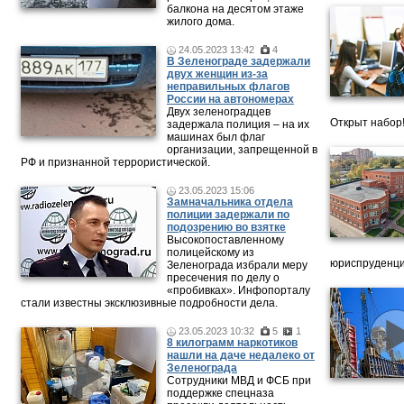
балкона на десятом этаже
жилого дома.
24.05.2023 13:42
4
В Зеленограде задержали
двух женщин из-за
неправильных флагов
России на автономерах
Двух зеленоградцев
Открыт набор
задержала полиция – на их
машинах был флаг
организации, запрещенной в
РФ и признанной террористической.
23.05.2023 15:06
Замначальника отдела
полиции задержали по
подозрению во взятке
Высокопоставленному
полицейскому из
юриспруденци
Зеленограда избрали меру
пресечения по делу о
«пробивках». Инфопорталу
стали известны эксклюзивные подробности дела.
23.05.2023 10:32
5
1
8 килограмм наркотиков
нашли на даче недалеко от
Зеленограда
Сотрудники МВД и ФСБ при
поддержке спецназа