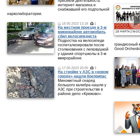
пресекли деятельность
интернет-магазина и
снабжавшей его подпольной
нарколаборатории.
18.05.2023 13:18
1
На местном проезде в 3-м
микрорайоне автомобиль
сбил велосипедиста
Подростка на велосипеде
грандиозный 
госпитализировали после
Good Orchestr
столкновения с легковушкой
у здания спортшколы в 3-м
микрорайоне.
17.05.2023 20:00
3
На стройке у АЗС в «новом
городе» нашли боеприпас
Минометный снаряд
большого калибра нашли у
АЗС при строительстве в
районе депо «Крюково».