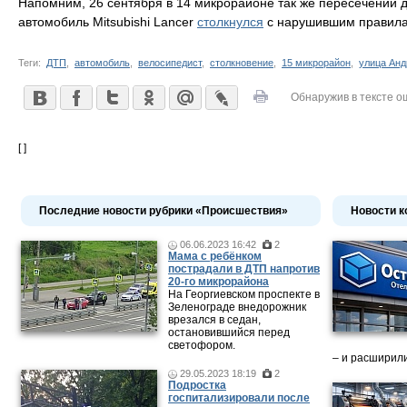
Напомним, 26 сентября в 14 микрорайоне так же пересечении д
автомобиль Mitsubishi Lancer
столкнулся
с нарушившим правила
Теги:
ДТП
,
автомобиль
,
велосипедист
,
столкновение
,
15 микрорайон
,
улица Анд
Обнаружив в тексте о
[ ]
Последние новости рубрики «Происшествия»
Новости к
06.06.2023 16:42
2
Мама c ребёнком
пострадали в ДТП напротив
20-го микрорайона
На Георгиевском проспекте в
Зеленограде внедорожник
врезался в седан,
остановившийся перед
светофором.
– и расширили
29.05.2023 18:19
2
Подростка
госпитализировали после