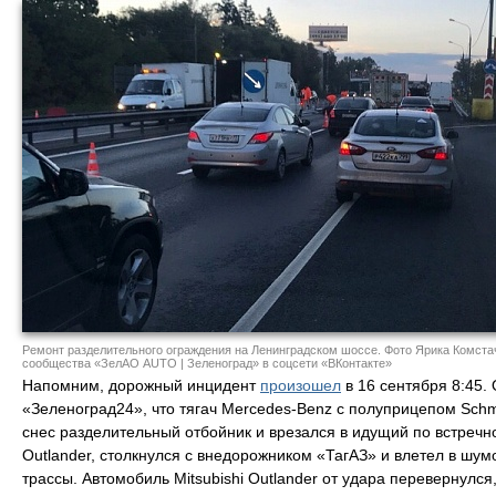
Ремонт разделительного ограждения на Ленинградском шоссе. Фото Ярика Комста
сообщества «ЗелАО AUTO | Зеленоград» в соцсети «ВКонтакте»
Напомним, дорожный инцидент
произошел
в 16 сентября 8:45.
«Зеленоград24», что тягач Mercedes-Benz с полуприцепом Schmi
снес разделительный отбойник и врезался в идущий по встречно
Outlander, столкнулся с внедорожником «ТагАЗ» и влетел в шу
трассы. Автомобиль Mitsubishi Outlander от удара перевернулс