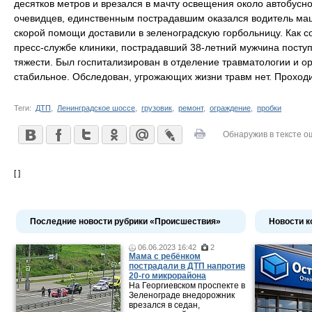
десятков метров и врезался в мачту освещения около автобусн
очевидцев, единственным пострадавшим оказался водитель ма
скорой помощи доставили в зеленоградскую горбольницу. Как 
пресс-службе клиники, пострадавший 38-летний мужчина поступ
тяжести. Был госпитализирован в отделение травматологии и о
стабильное. Обследован, угрожающих жизни травм нет. Проходи
Теги:
ДТП
,
Ленинградское шоссе
,
грузовик
,
ремонт
,
ограждение
,
пробки
Обнаружив в тексте о
[ ]
Последние новости рубрики «Происшествия»
Новости к
06.06.2023 16:42
2
Мама c ребёнком
пострадали в ДТП напротив
20-го микрорайона
На Георгиевском проспекте в
Зеленограде внедорожник
врезался в седан,