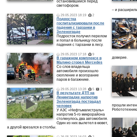
остановившийся перед
светофором.
– и расширили
29.05.2023 18:19
2
Подростка
госпитализировали после
падения с тарзанки в
Зеленограде
Подросток получил перелом
и попал в больницу после
падения с тарзанки в лесу.
29.05.2023 17:18
9
доверие.
В гаражном комплексе в
Малино сгорел Mercedes
Со слов владельца
автомобиля произошло
скопление и возгорание
паров в багажнике.
29.05.2023 13:28
5
1
В результате ДТП на
Ленинградке напротив
Зеленограда пострадал
прошли интен
человек
Робототехника
У АЗС «Нефтьмагистраль»
напротив 5-го микрорайона
столкнулось два автомобиля.
Один из них вылетел в кювет,
а другой врезался в столбы.
26.05.2023 16:03
2