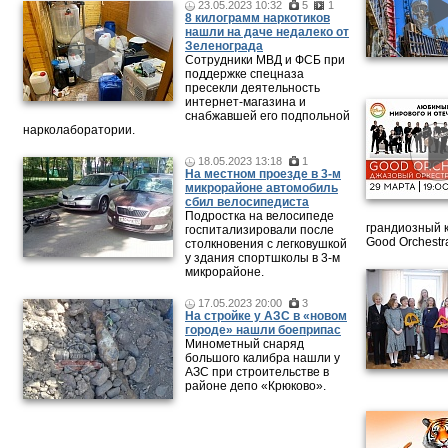
23.05.2023 10:32
5
1
8 килограмм наркотиков
нашли на даче недалеко от
Зеленограда
Сотрудники МВД и ФСБ при
поддержке спецназа
пресекли деятельность
интернет-магазина и
снабжавшей его подпольной
нарколаборатории.
18.05.2023 13:18
1
На местном проезде в 3-м
микрорайоне автомобиль
сбил велосипедиста
Подростка на велосипеде
грандиозный 
госпитализировали после
Good Orchestr
столкновения с легковушкой
у здания спортшколы в 3-м
микрорайоне.
17.05.2023 20:00
3
На стройке у АЗС в «новом
городе» нашли боеприпас
Минометный снаряд
большого калибра нашли у
АЗС при строительстве в
районе депо «Крюково».