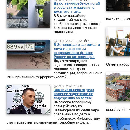
Двухлетний ребенок погиб
в результате падения с
десятого этажа
В 8-м микрорайоне
воспитанников
двухлетний мальчик
разбился насмерть, выпав с
балкона на десятом этаже
жилого дома.
24.05.2023 13:42
4
В Зеленограде задержали
двух женщин из-за
неправильных флагов
России на автономерах
Двух зеленоградцев
Открыт набор
задержала полиция – на их
машинах был флаг
организации, запрещенной в
РФ и признанной террористической.
23.05.2023 15:06
Замначальника отдела
полиции задержали по
подозрению во взятке
Высокопоставленному
полицейскому из
юриспруденци
Зеленограда избрали меру
пресечения по делу о
«пробивках». Инфопорталу
стали известны эксклюзивные подробности дела.