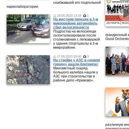
снабжавшей его подпольной
нарколаборатории.
18.05.2023 13:18
1
На местном проезде в 3-м
микрорайоне автомобиль
сбил велосипедиста
Подростка на велосипеде
грандиозный 
госпитализировали после
Good Orchestr
столкновения с легковушкой
у здания спортшколы в 3-м
микрорайоне.
17.05.2023 20:00
3
На стройке у АЗС в «новом
городе» нашли боеприпас
Минометный снаряд
большого калибра нашли у
АЗС при строительстве в
районе депо «Крюково».
различную ин
презентацион