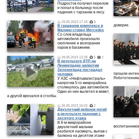
Подросток получил перелом
и попал в больницу после
падения с тарзанки в лесу.
29.05.2023 17:18
9
доверие.
В гаражном комплексе в
Малино сгорел Mercedes
Со слов владельца
автомобиля произошло
скопление и возгорание
паров в багажнике.
29.05.2023 13:28
5
1
В результате ДТП на
Ленинградке напротив
Зеленограда пострадал
прошли интен
человек
Робототехника
У АЗС «Нефтьмагистраль»
напротив 5-го микрорайона
столкнулось два автомобиля.
Один из них вылетел в кювет,
а другой врезался в столбы.
26.05.2023 16:03
2
Двухлетний ребенок погиб
в результате падения с
десятого этажа
В 8-м микрорайоне
воспитанников
двухлетний мальчик
разбился насмерть, выпав с
балкона на десятом этаже