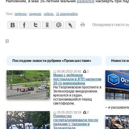
Напомним, в мае 16-летний мальчик
разбился
насмерть при пад
Теги:
ребенок
,
падение
,
гибель
,
11 микрорайон
Обнаружив в тексте о
[ ]
Последние новости рубрики «Происшествия»
Новости к
06.06.2023 16:42
2
Мама c ребёнком
пострадали в ДТП напротив
20-го микрорайона
На Георгиевском проспекте в
Зеленограде внедорожник
врезался в седан,
остановившийся перед
светофором.
– и расширили
29.05.2023 18:19
2
Подростка
госпитализировали после
падения с тарзанки в
Зеленограде