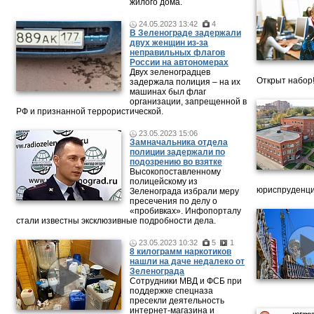
жилого дома.
24.05.2023 13:42
4
В Зеленограде задержали
двух женщин из-за
неправильных флагов
России на автономерах
Двух зеленоградцев
Открыт набор
задержала полиция – на их
машинах был флаг
организации, запрещенной в
РФ и признанной террористической.
23.05.2023 15:06
Замначальника отдела
полиции задержали по
подозрению во взятке
Высокопоставленному
полицейскому из
юриспруденци
Зеленограда избрали меру
пресечения по делу о
«пробивках». Инфопорталу
стали известны эксклюзивные подробности дела.
23.05.2023 10:32
5
1
8 килограмм наркотиков
нашли на даче недалеко от
Зеленограда
Сотрудники МВД и ФСБ при
поддержке спецназа
пресекли деятельность
интернет-магазина и