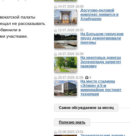
14.07.2026 19:06
Досугово-деловой
комплекс появится в
вокатской палаты
Алабушево
бещал не рассказывать
обвинили в
12.07.2026 20:55
На Большом городском
ми участками.
пруду демонтировали
понтоны
16.07.2026 10:34
На некоторых дорогах
Зеленограда запретят
парковку
20.07.2026 11:09
4
На месте стадиона
«Элион» в 5-м
микрорайоне построят
технопарк
Самое обсуждаемое за месяц
Полезно знать
22.08.2023 13:51
Зеленоградские доноры