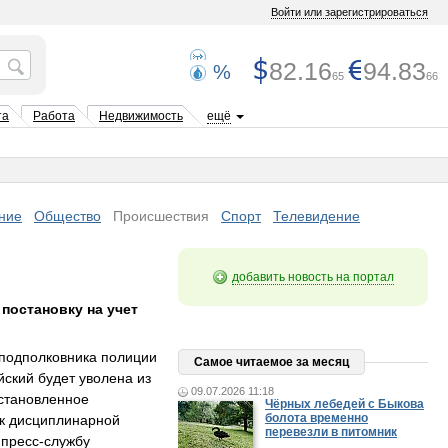
Войти или зарегистрироваться
82.16
94.83
%
65
66
та
Работа
Недвижимость
ещё
ние
Общество
Происшествия
Спорт
Телевидение
добавить новость на портал
 постановку на учет
 подполковника полиции
Самое читаемое за месяц
ский будет уволена из
09.07.2026 11:18
установленное
Чёрных лебедей с Быкова
болота временно
 к дисциплинарной
перевезли в питомник
 пресс-службу