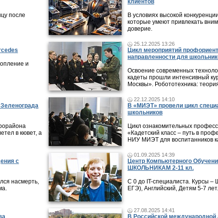
клиентов
ицу после
В условиях высокой конкуренци
которые умеют привлекать вни
доверие.
25.12.2025 13:26
rcedes
Цикл мероприятий профориен
направленности для школьник
копление и
Освоение современных технолог
кадеты прошли интенсивный кур
Москвы». Робототехника: теори
22.12.2025 14:10
в Зеленограда
В «МИЭТ» провели цикл специ
школьников
крорайона
Цикл ознакомительных профес
етел в кювет, а
«Кадетский класс – путь в проф
НИУ МИЭТ для воспитанников ка
01.09.2025 14:39
дения с
Центр Компьютерного Обучени
ШКОЛЬНИКАМ 2-11 кл.
лся насмерть,
С 0 до IT-специалиста. Курсы 
ма.
ЕГЭ), Английский, Детям 5-7 лет
27.08.2025 14:41
за
В Российской международной 