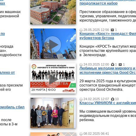
рах
продолжается набор
 их машинах
Престижное образование в сфер
признанной
туризма, управления, педагогики
юриспруденции, таможенного де
28.05.2025 12:56
1
 по
Концерн «Крост» передаст Фи
кубометров бетона
нограда
Концерн «КРОСТ» выступил жер
ах».
строительстве крупнейшего хра
подробности
в Зеленограде.
24.03.2025 12:00
1
1
Любимые мелодии мирового и 
алеко от
исполнении оркестра Good Orc
29 марта 2025 года в культурно
аза пресекли
состоится грандиозный концерт
ей его
оркестра Good Orchestra.
24.02.2025 12:07
10
Классы УМНИКУМ с английским
томобиль сбил
Мы совмещаем высокий уровень
индивидуальным подходом к во
 после
ребенка.
колы в 3-м
08.02.2025 06:41