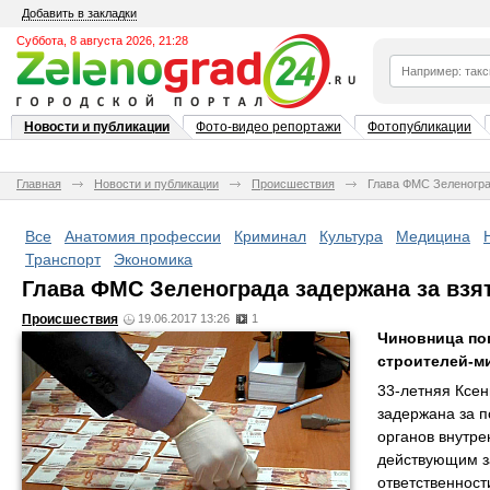
Добавить в закладки
Суббота, 8 августа 2026, 21:28
Новости и публикации
Фото-видео репортажи
Фотопубликации
Главная
Новости и публикации
Происшествия
Глава ФМС Зеленогра
Все
Анатомия профессии
Криминал
Культура
Медицина
Транспорт
Экономика
Глава ФМС Зеленограда задержана за взя
Происшествия
19.06.2017 13:26
1
Чиновница поп
строителей-м
33-летняя Ксен
задержана за п
органов внутре
действующим за
ответственност