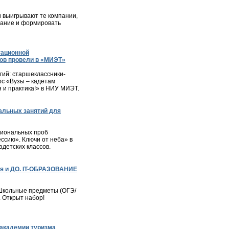
и выигрывают те компании,
мание и формировать
тационной
ов провели в «МИЭТ»
ий: старшеклассники-
с «Вузы – кадетам
я и практика!» в НИУ МИЭТ.
альных занятий для
сиональных проб
ессию». Ключи от неба» в
детских классов.
я и ДО. IT-ОБРАЗОВАНИЕ
– Школьные предметы (ОГЭ/
. Открыт набор!
академии туризма