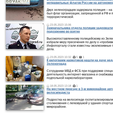
неправильных флагов России на автономе
Двух зеленоградцев задержала полиция – на
был флаг организации, запрещенной в РФ и 
террористической.
23.05.2023 15:06
Замначальника отдела полиции задержали
подозрению во взятке
Высокопоставленному полицейскому из Зеле
избрали меру пресечения по делу о «пробивк
Инфопорталу стали известны эксклюзивные 
дела.
23.05.2023 10:32
5
1
8 килограмм наркотиков нашли на даче нед
Зеленограда
Сотрудники МВД и ФСБ при поддержке спецн
деятельность интернет-магазина и снабжавш
подпольной нарколаборатории.
18.05.2023 13:18
1
На местном проезде в 3-м микрорайоне ав
велосипедиста
Подростка на велосипеде госпитализировали
столкновения с легковушкой у здания спортш
микрорайоне.