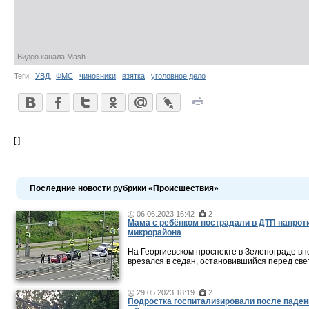
Видео канала Mash
Теги:
УВД
,
ФМС
,
чиновники
,
взятка
,
уголовное дело
[ ]
Последние новости рубрики «Происшествия»
06.06.2023 16:42
2
Мама c ребёнком пострадали в ДТП напроти
микрорайона
На Георгиевском проспекте в Зеленограде в
врезался в седан, остановившийся перед св
29.05.2023 18:19
2
Подростка госпитализировали после паден