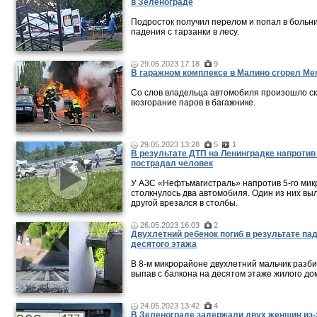
в Зеленограде
Подросток получил перелом и попал в больн
падения с тарзанки в лесу.
29.05.2023 17:18
9
В гаражном комплексе в Малино сгорел Me
Со слов владельца автомобиля произошло с
возгорание паров в багажнике.
29.05.2023 13:28
5
1
В результате ДТП на Ленинградке напроти
пострадал человек
У АЗС «Нефтьмагистраль» напротив 5-го ми
столкнулось два автомобиля. Один из них выл
другой врезался в столбы.
26.05.2023 16:03
2
Двухлетний ребенок погиб в результате па
десятого этажа
В 8-м микрорайоне двухлетний мальчик разби
выпав с балкона на десятом этаже жилого до
24.05.2023 13:42
4
В Зеленограде задержали двух женщин из-