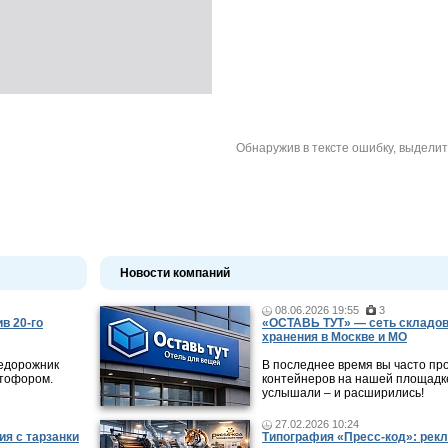
Обнаружив в тексте ошибку, выдели
Новости компаний
08.06.2026 19:55
3
в 20-го
«ОСТАВЬ ТУТ» — сеть складов
хранения в Москве и МО
недорожник
В последнее время вы часто пр
етофором.
контейнеров на нашей площадке
услышали – и расширились!
27.02.2026 10:24
ия с тарзанки
Типография «Пресс-код»: рекл