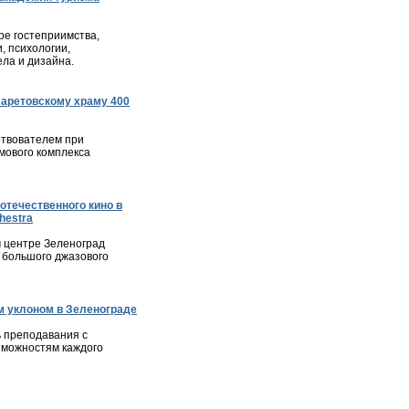
е гостеприимства,
, психологии,
ла и дизайна.
ларетовскому храму 400
твователем при
мового комплекса
отечественного кино в
hestra
м центре Зеленоград
 большого джазового
 уклоном в Зеленограде
 преподавания с
зможностям каждого