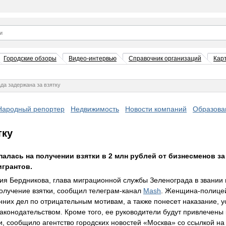
Городские обзоры
Видео-интервью
Справочник организаций
Кар
да задержана за взятку
Народный репортер
Недвижимость
Новости компаний
Образова
тку
алась на получении взятки в 2 млн рублей от бизнесменов за
игрантов.
ия Бердникова, глава миграционной службы Зеленограда в звании
олучение взятки, сообщил телеграм-канал
Mash
. Женщина-полицей
нних дел по отрицательным мотивам, а также понесет наказание, 
конодательством. Кроме того, ее руководители будут привлечены
и, сообщило агентство городских новостей «Москва» со ссылкой на