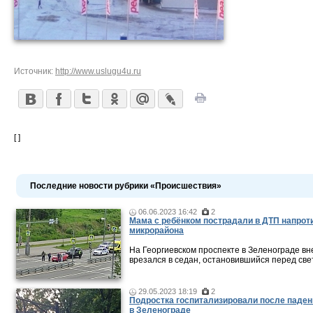
Источник:
http://www.uslugu4u.ru
[ ]
Последние новости рубрики «Происшествия»
06.06.2023 16:42
2
Мама c ребёнком пострадали в ДТП напроти
микрорайона
На Георгиевском проспекте в Зеленограде в
врезался в седан, остановившийся перед св
29.05.2023 18:19
2
Подростка госпитализировали после паден
в Зеленограде