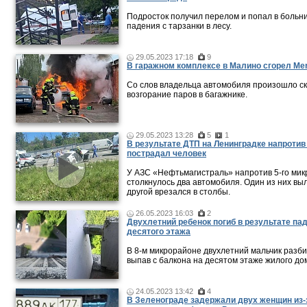
Подросток получил перелом и попал в больн
падения с тарзанки в лесу.
29.05.2023 17:18
9
В гаражном комплексе в Малино сгорел Me
Со слов владельца автомобиля произошло с
возгорание паров в багажнике.
29.05.2023 13:28
5
1
В результате ДТП на Ленинградке напроти
пострадал человек
У АЗС «Нефтьмагистраль» напротив 5-го ми
столкнулось два автомобиля. Один из них выл
другой врезался в столбы.
26.05.2023 16:03
2
Двухлетний ребенок погиб в результате па
десятого этажа
В 8-м микрорайоне двухлетний мальчик разби
выпав с балкона на десятом этаже жилого до
24.05.2023 13:42
4
В Зеленограде задержали двух женщин из-