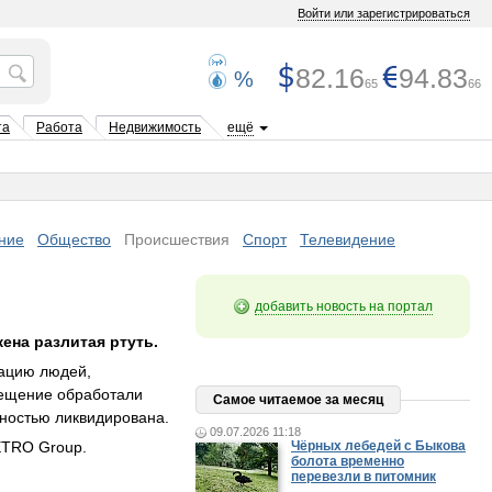
Войти или зарегистрироваться
82.16
94.83
%
65
66
та
Работа
Недвижимость
ещё
ние
Общество
Происшествия
Спорт
Телевидение
добавить новость на портал
ена разлитая ртуть.
уацию людей,
мещение обработали
Самое читаемое за месяц
лностью ликвидирована.
09.07.2026 11:18
ETRO Group.
Чёрных лебедей с Быкова
болота временно
перевезли в питомник