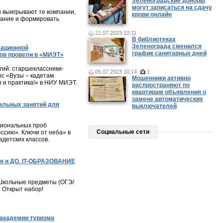
Зеленоградские доноры
могут записаться на сдачу
и выигрывают те компании,
крови онлайн
мание и формировать
21.07.2023 10:11
В библиотеках
Зеленограда сменился
тационной
график санитарных дней
ов провели в «МИЭТ»
ий: старшеклассники-
05.07.2023 10:14
1
с «Вузы – кадетам
Мошенники активно
я и практика!» в НИУ МИЭТ.
распространяют по
квартирам объявления о
замене автоматических
альных занятий для
выключателей
сиональных проб
Социальные сети
ессию». Ключи от неба» в
детских классов.
я и ДО. IT-ОБРАЗОВАНИЕ
– Школьные предметы (ОГЭ/
. Открыт набор!
академии туризма