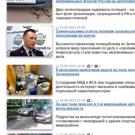
неправильных флагов России на автономе
Двух зеленоградцев задержала полиция – на
был флаг организации, запрещенной в РФ и 
террористической.
23.05.2023 15:06
Замначальника отдела полиции задержали
подозрению во взятке
Высокопоставленному полицейскому из Зеле
избрали меру пресечения по делу о «пробивк
Инфопорталу стали известны эксклюзивные 
дела.
23.05.2023 10:32
5
1
8 килограмм наркотиков нашли на даче нед
Зеленограда
Сотрудники МВД и ФСБ при поддержке спецн
деятельность интернет-магазина и снабжавш
подпольной нарколаборатории.
18.05.2023 13:18
1
На местном проезде в 3-м микрорайоне ав
велосипедиста
Подростка на велосипеде госпитализировали
столкновения с легковушкой у здания спортш
микрорайоне.
17.05.2023 20:00
3