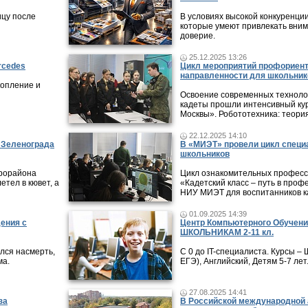
ицу после
В условиях высокой конкуренци
которые умеют привлекать вни
доверие.
25.12.2025 13:26
rcedes
Цикл мероприятий профориен
направленности для школьник
копление и
Освоение современных технолог
кадеты прошли интенсивный кур
Москвы». Робототехника: теори
22.12.2025 14:10
в Зеленограда
В «МИЭТ» провели цикл специ
школьников
крорайона
Цикл ознакомительных профес
етел в кювет, а
«Кадетский класс – путь в проф
НИУ МИЭТ для воспитанников ка
01.09.2025 14:39
дения с
Центр Компьютерного Обучени
ШКОЛЬНИКАМ 2-11 кл.
лся насмерть,
С 0 до IT-специалиста. Курсы 
ма.
ЕГЭ), Английский, Детям 5-7 лет
27.08.2025 14:41
за
В Российской международной 