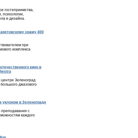
е гостеприимства,
, психологии,
ла и дизайна.
ларетовскому храму 400
твователем при
мового комплекса
отечественного кино в
hestra
м центре Зеленоград
 большого джазового
 уклоном в Зеленограде
 преподавания с
зможностям каждого
lup