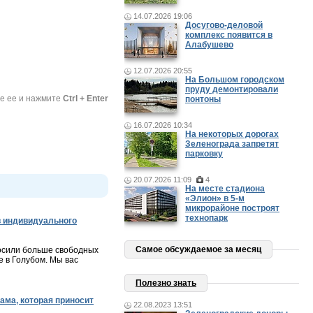
14.07.2026 19:06
Досугово-деловой
комплекс появится в
Алабушево
12.07.2026 20:55
На Большом городском
пруду демонтировали
те ее и нажмите
Ctrl + Enter
понтоны
16.07.2026 10:34
На некоторых дорогах
Зеленограда запретят
парковку
20.07.2026 11:09
4
На месте стадиона
«Элион» в 5-м
микрорайоне построят
технопарк
 индивидуального
Самое обсуждаемое за месяц
осили больше свободных
 в Голубом. Мы вас
Полезно знать
ама, которая приносит
22.08.2023 13:51