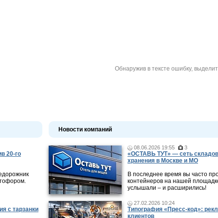
Обнаружив в тексте ошибку, выдели
Новости компаний
08.06.2026 19:55
3
в 20-го
«ОСТАВЬ ТУТ» — сеть складов
хранения в Москве и МО
недорожник
В последнее время вы часто пр
етофором.
контейнеров на нашей площадке
услышали – и расширились!
27.02.2026 10:24
ия с тарзанки
Типография «Пресс-код»: рекл
клиентов