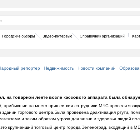
Городские обзоры
Видео-интервью
Справочник организаций
Кар
Народный репортер
Недвижимость
Новости компаний
Образова
ал, на товарной ленте возле кассового аппарата была обнаруж
45, прибывшие на место пришествия сотрудники МЧС провели эвак
 здании торгового центра.Была проведена деактивация ртути, по
агентами и таким образом угроза для жизни и здоровья людей по
 это крупнейший тогговый центр города Зеленоград, входящий в M