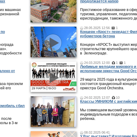
рах
продолжается набор
 их машинах
Престижное образование в сфер
признанной
туризма, управления, педагогики
юриспруденции, таможенного де
28.05.2025 12:56
1
 по
Концерн «Крост» передаст Фи
кубометров бетона
нограда
Концерн «КРОСТ» выступил жер
ах».
строительстве крупнейшего хра
подробности
в Зеленограде.
24.03.2025 12:00
1
1
Любимые мелодии мирового и 
алеко от
исполнении оркестра Good Orc
29 марта 2025 года в культурно
аза пресекли
состоится грандиозный концерт
ей его
оркестра Good Orchestra.
24.02.2025 12:07
10
Классы УМНИКУМ с английским
томобиль сбил
Мы совмещаем высокий уровень
индивидуальным подходом к во
 после
ребенка.
колы в 3-м
08.02.2025 06:41
У Вас выставка? Изготовим Rol