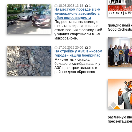
18.05.2023 13:18
1
На местном проезде в 3-м
микрорайоне автомобиль
сбил велосипедиста
Подростка на велосипеде
грандиозный 
госпитализировали после
Good Orchestr
столкновения с легковушкой
у здания спортшколы в 3-м
микрорайоне.
17.05.2023 20:00
3
На стройке у АЗС в «новом
городе» нашли боеприпас
Минометный снаряд
большого калибра нашли у
АЗС при строительстве в
районе депо «Крюково».
различную ин
презентацион