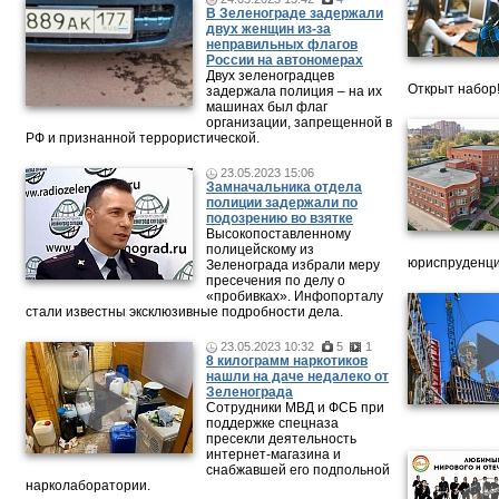
В Зеленограде задержали
двух женщин из-за
неправильных флагов
России на автономерах
Двух зеленоградцев
Открыт набор
задержала полиция – на их
машинах был флаг
организации, запрещенной в
РФ и признанной террористической.
23.05.2023 15:06
Замначальника отдела
полиции задержали по
подозрению во взятке
Высокопоставленному
полицейскому из
юриспруденци
Зеленограда избрали меру
пресечения по делу о
«пробивках». Инфопорталу
стали известны эксклюзивные подробности дела.
23.05.2023 10:32
5
1
8 килограмм наркотиков
нашли на даче недалеко от
Зеленограда
Сотрудники МВД и ФСБ при
поддержке спецназа
пресекли деятельность
интернет-магазина и
снабжавшей его подпольной
нарколаборатории.