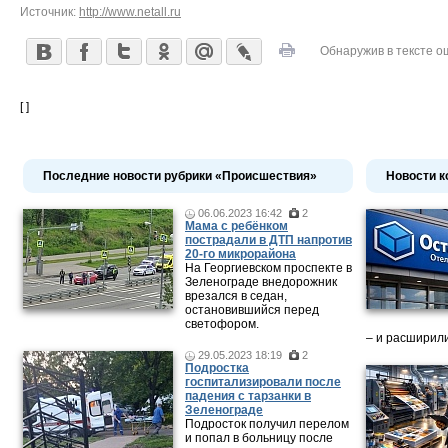
Источник:
http://www.netall.ru
Обнаружив в тексте о
[ ]
Последние новости рубрики «Происшествия»
Новости к
06.06.2023 16:42
2
Мама c ребёнком
пострадали в ДТП напротив
20-го микрорайона
На Георгиевском проспекте в
Зеленограде внедорожник
врезался в седан,
остановившийся перед
светофором.
– и расширили
29.05.2023 18:19
2
Подростка
госпитализировали после
падения с тарзанки в
Зеленограде
Подросток получил перелом
и попал в больницу после