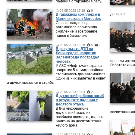
падения с тарзанки в лесу.
29.05.2023 17:18
9
доверие.
В гаражном комплексе в
Малино сгорел Mercedes
Со слов владельца
автомобиля произошло
скопление и возгорание
паров в багажнике.
29.05.2023 13:28
5
1
В результате ДТП на
Ленинградке напротив
Зеленограда пострадал
прошли интен
человек
Робототехника
У АЗС «Нефтьмагистраль»
напротив 5-го микрорайона
столкнулось два автомобиля.
Один из них вылетел в кювет,
а другой врезался в столбы.
26.05.2023 16:03
2
Двухлетний ребенок погиб
в результате падения с
десятого этажа
В 8-м микрорайоне
воспитанников
двухлетний мальчик
разбился насмерть, выпав с
балкона на десятом этаже
жилого дома.
24.05.2023 13:42
4