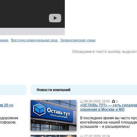
жание
,
Восточно коммунальная зона
,
Зеленоградская улица
Обнаружив в тексте ошибку, выдели
Новости компаний
08.06.2026 19:55
3
в 20-го
«ОСТАВЬ ТУТ» — сеть складов
хранения в Москве и МО
недорожник
В последнее время вы часто пр
етофором.
контейнеров на нашей площадке
услышали – и расширились!
27.02.2026 10:24