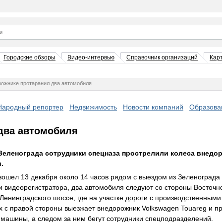
Городские обзоры
Видео-интервью
Справочник организаций
Кар
рожнике протаранил два автомобиля
Народный репортер
Недвижимость
Новости компаний
Образова
два автомобиля
 Зеленограда сотрудники спецназа прострелили колеса внедо
.
ошел 13 декабря около 14 часов рядом с выездом из Зеленограда 
и видеорегистратора, два автомобиля следуют со стороны Восточ
Ленинградского шоссе, где на участке дороги с производственными
их с правой стороны выезжает внедорожник Volkswagen Touareg и 
машины, а следом за ним бегут сотрудники спецподразделений.