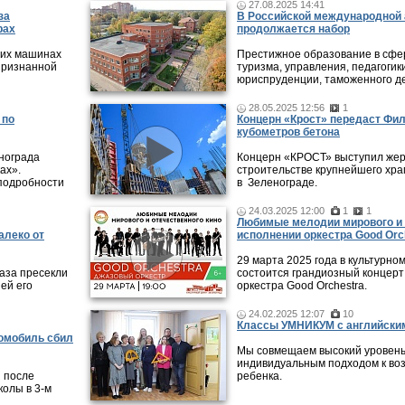
27.08.2025 14:41
за
В Российской международной 
рах
продолжается набор
 их машинах
Престижное образование в сфер
признанной
туризма, управления, педагогики
юриспруденции, таможенного де
28.05.2025 12:56
1
 по
Концерн «Крост» передаст Фи
кубометров бетона
нограда
Концерн «КРОСТ» выступил жер
ах».
строительстве крупнейшего хра
подробности
в Зеленограде.
24.03.2025 12:00
1
1
Любимые мелодии мирового и 
алеко от
исполнении оркестра Good Orc
29 марта 2025 года в культурно
аза пресекли
состоится грандиозный концерт
ей его
оркестра Good Orchestra.
24.02.2025 12:07
10
Классы УМНИКУМ с английским
томобиль сбил
Мы совмещаем высокий уровень
индивидуальным подходом к во
 после
ребенка.
колы в 3-м