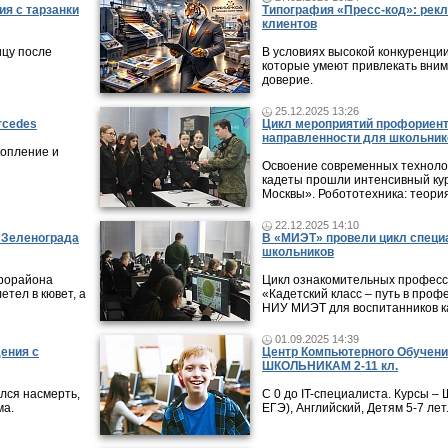
ия с тарзанки
Типография «Пресс-код»: рекл
клиентов
ицу после
В условиях высокой конкуренци
которые умеют привлекать вни
доверие.
25.12.2025 13:26
rcedes
Цикл мероприятий профориен
направленности для школьник
копление и
Освоение современных технолог
кадеты прошли интенсивный кур
Москвы». Робототехника: теори
22.12.2025 14:10
в Зеленограда
В «МИЭТ» провели цикл специ
школьников
крорайона
Цикл ознакомительных профес
етел в кювет, а
«Кадетский класс – путь в проф
НИУ МИЭТ для воспитанников ка
01.09.2025 14:39
дения с
Центр Компьютерного Обучени
ШКОЛЬНИКАМ 2-11 кл.
лся насмерть,
С 0 до IT-специалиста. Курсы 
ма.
ЕГЭ), Английский, Детям 5-7 лет