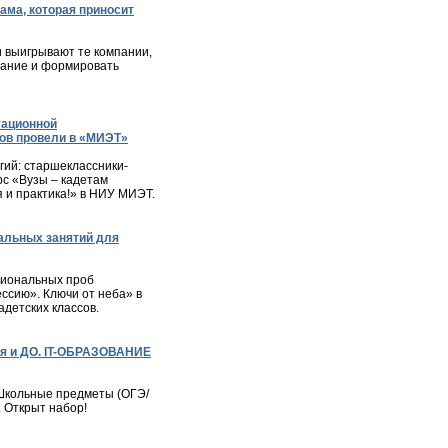
ама, которая приносит
и выигрывают те компании,
мание и формировать
тационной
ов провели в «МИЭТ»
ий: старшеклассники-
с «Вузы – кадетам
я и практика!» в НИУ МИЭТ.
альных занятий для
сиональных проб
ессию». Ключи от неба» в
детских классов.
я и ДО. IT-ОБРАЗОВАНИЕ
– Школьные предметы (ОГЭ/
. Открыт набор!