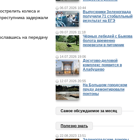
06.07.2026 10:44
острелить колеса и
Выпускники Зеленограда
получили 71 стобалльный
 преступника задержали
результат на ЕГЭ
09.07.2026 11:18
Чёрных лебедей с Быкова
ославшись на передачу
болота временно
перевезли в питомник
14.07.2026 19:06
Досугово-деловой
комплекс появится в
Алабушево
12.07.2026 20:55
На Большом городском
пруду демонтировали
понтоны
Самое обсуждаемое за месяц
Полезно знать
22.08.2023 13:51
Зеленоградские доноры