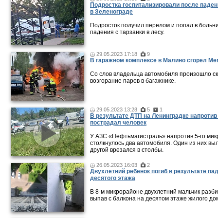
Подростка госпитализировали после паден
в Зеленограде
Подросток получил перелом и попал в больн
падения с тарзанки в лесу.
29.05.2023 17:18
9
В гаражном комплексе в Малино сгорел Me
Со слов владельца автомобиля произошло с
возгорание паров в багажнике.
29.05.2023 13:28
5
1
В результате ДТП на Ленинградке напроти
пострадал человек
У АЗС «Нефтьмагистраль» напротив 5-го ми
столкнулось два автомобиля. Один из них выл
другой врезался в столбы.
26.05.2023 16:03
2
Двухлетний ребенок погиб в результате па
десятого этажа
В 8-м микрорайоне двухлетний мальчик разби
выпав с балкона на десятом этаже жилого до