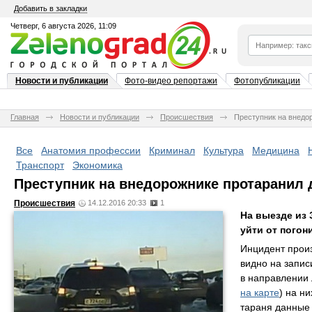
Добавить в закладки
Четверг, 6 августа 2026, 11:09
Новости и публикации
Фото-видео репортажи
Фотопубликации
Главная
Новости и публикации
Происшествия
Преступник на внедо
Все
Анатомия профессии
Криминал
Культура
Медицина
Транспорт
Экономика
Преступник на внедорожнике протаранил 
Происшествия
14.12.2016 20:33
1
На выезде из
уйти от погони
Инцидент произ
видно на запис
в направлении 
на карте
) на н
тараня данные 