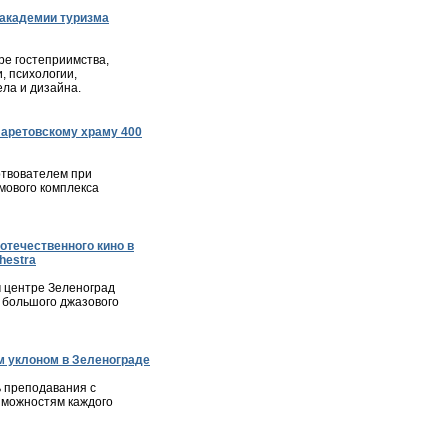
академии туризма
е гостеприимства,
, психологии,
ла и дизайна.
ларетовскому храму 400
твователем при
мового комплекса
отечественного кино в
hestra
м центре Зеленоград
 большого джазового
 уклоном в Зеленограде
 преподавания с
зможностям каждого