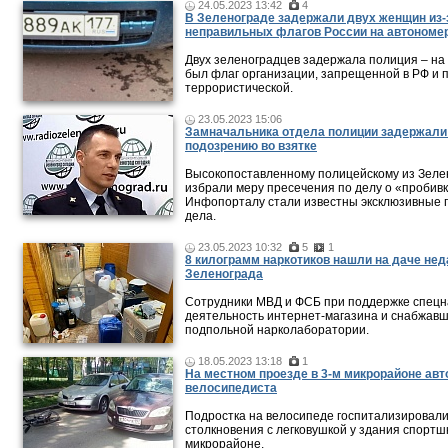
24.05.2023 13:42
4
В Зеленограде задержали двух женщин из-
неправильных флагов России на автономе
Двух зеленоградцев задержала полиция – на
был флаг организации, запрещенной в РФ и 
террористической.
23.05.2023 15:06
Замначальника отдела полиции задержали
подозрению во взятке
Высокопоставленному полицейскому из Зеле
избрали меру пресечения по делу о «пробивк
Инфопорталу стали известны эксклюзивные 
дела.
23.05.2023 10:32
5
1
8 килограмм наркотиков нашли на даче нед
Зеленограда
Сотрудники МВД и ФСБ при поддержке спецн
деятельность интернет-магазина и снабжавш
подпольной нарколаборатории.
18.05.2023 13:18
1
На местном проезде в 3-м микрорайоне ав
велосипедиста
Подростка на велосипеде госпитализировали
столкновения с легковушкой у здания спортш
микрорайоне.