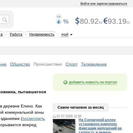
Войти или зарегистрироваться
80.92
93.19
%
93
01
та
Работа
Недвижимость
ещё
ние
Общество
Происшествия
Спорт
Телевидение
добавить новость на портал
рожника, пытавшегося
в деревне Елино. Как
Самое читаемое за месяц
ной коммунальной зоны
07.07.2026 11:30
 зданиями (
посмотреть
На Солнечной аллее
установлен комплекс
прорывается вперед
фиксации нарушений на
скорость и ремень