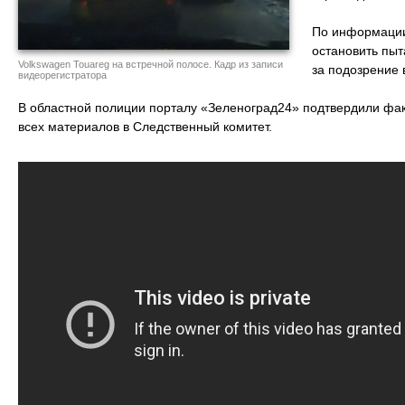
По информации 
остановить пыт
Volkswagen Touareg на встречной полосе. Кадр из записи
за подозрение 
видеорегистратора
В областной полиции порталу «Зеленоград24» подтвердили фак
всех материалов в Следственный комитет.