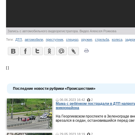
Запись с автомобильного видеорегистратора. Видео Алексея Рожкова
Теги:
ДТП
,
автомобили
,
преступник
,
спецназ
,
оружие
,
стрельба
,
колеса
,
задер
[ ]
Последние новости рубрики «Происшествия»
06.06.2023 16:42
2
Мама c ребёнком пострадали в ДТП напроти
микрорайона
На Георгиевском проспекте в Зеленограде в
врезался в седан, остановившийся перед св
29.05.2023 18:19
2