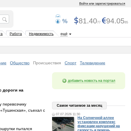
Войти или зарегистрироваться
81.40
94.05
%
77
85
та
Работа
Недвижимость
ещё
ние
Общество
Происшествия
Спорт
Телевидение
добавить новость на портал
 дороги на
у перевозчику
Самое читаемое за месяц
«Тушинская», съехал с
07.07.2026 11:30
На Солнечной аллее
установлен комплекс
фиксации нарушений на
ршрутки пытался
скорость и ремень