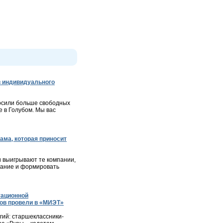
 индивидуального
осили больше свободных
 в Голубом. Мы вас
ама, которая приносит
и выигрывают те компании,
мание и формировать
тационной
ов провели в «МИЭТ»
ий: старшеклассники-