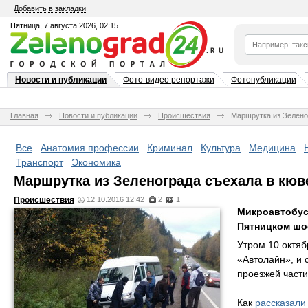
Добавить в закладки
Пятница, 7 августа 2026, 02:15
Новости и публикации
Фото-видео репортажи
Фотопубликации
Главная
Новости и публикации
Происшествия
Маршрутка из Зелено
Все
Анатомия профессии
Криминал
Культура
Медицина
Транспорт
Экономика
Маршрутка из Зеленограда съехала в кюв
Происшествия
12.10.2016 12:42
2
1
Микроавтобус
Пятницком шо
Утром 10 октяб
«Автолайн», и 
проезжей части
Как
рассказали