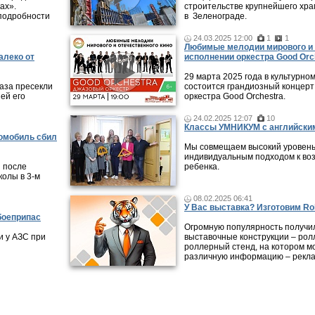
ах».
строительстве крупнейшего хра
подробности
в Зеленограде.
24.03.2025 12:00
1
1
Любимые мелодии мирового и 
алеко от
исполнении оркестра Good Orc
29 марта 2025 года в культурно
аза пресекли
состоится грандиозный концерт
ей его
оркестра Good Orchestra.
24.02.2025 12:07
10
Классы УМНИКУМ с английским
томобиль сбил
Мы совмещаем высокий уровень
индивидуальным подходом к во
 после
ребенка.
колы в 3-м
08.02.2025 06:41
У Вас выставка? Изготовим Rol
боеприпас
Огромную популярность получи
 у АЗС при
выставочные конструкции – рол
роллерный стенд, на котором м
различную информацию – рекла