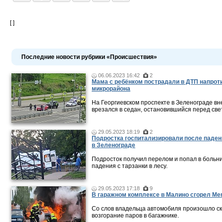
[ ]
Последние новости рубрики «Происшествия»
06.06.2023 16:42
2
Мама c ребёнком пострадали в ДТП напроти
микрорайона
На Георгиевском проспекте в Зеленограде в
врезался в седан, остановившийся перед св
29.05.2023 18:19
2
Подростка госпитализировали после паден
в Зеленограде
Подросток получил перелом и попал в больн
падения с тарзанки в лесу.
29.05.2023 17:18
9
В гаражном комплексе в Малино сгорел Me
Со слов владельца автомобиля произошло с
возгорание паров в багажнике.