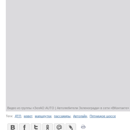
Видео из группы «ЗелАО AUTO | Автолюбители Зеленограда» в сети «ВКонтакте»
Теги:
ДТП
,
кювет
,
маршрутки
,
пассажиры
,
Автолайн
,
Пятницкое шоссе