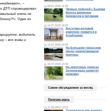
 неадекват
», –
09.07.2026 11:18
то ДТП спровоцировал
Чёрных лебедей с Быкова
болота временно
авильный олень не
перевезли в питомник
бочину?!
». Один из
14.07.2026 19:06
Досугово-деловой
комплекс появится в
маршрутке, водитель
Алабушево
шу – все живы и
12.07.2026 20:55
На Большом городском
пруду демонтировали
понтоны
16.07.2026 10:34
На некоторых дорогах
Зеленограда запретят
парковку
Самое обсуждаемое за месяц
Полезно знать
22.08.2023 13:51
Зеленоградские доноры