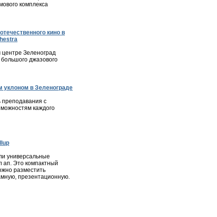
мового комплекса
отечественного кино в
hestra
м центре Зеленоград
 большого джазового
 уклоном в Зеленограде
 преподавания с
зможностям каждого
lup
ли универсальные
л ап. Это компактный
ожно разместить
мную, презентационную.