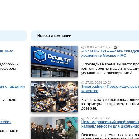
Новости компаний
08.06.2026 19:55
3
в 20-го
«ОСТАВЬ ТУТ» — сеть складов
хранения в Москве и МО
недорожник
В последнее время вы часто пр
етофором.
контейнеров на нашей площадке
услышали – и расширились!
27.02.2026 10:24
ия с тарзанки
Типография «Пресс-код»: рекл
клиентов
ицу после
В условиях высокой конкуренци
которые умеют привлекать вни
доверие.
25.12.2025 13:26
rcedes
Цикл мероприятий профориен
направленности для школьник
копление и
Освоение современных технолог