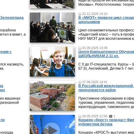
кадеты прошли интенсивный кур
Москвы». Робототехника: теори
22.12.2025 14:10
в Зеленограда
В «МИЭТ» провели цикл специ
школьников
крорайона
Цикл ознакомительных профес
етел в кювет, а
«Кадетский класс – путь в проф
НИУ МИЭТ для воспитанников ка
01.09.2025 14:39
дения с
Центр Компьютерного Обучени
ШКОЛЬНИКАМ 2-11 кл.
лся насмерть,
С 0 до IT-специалиста. Курсы 
ма.
ЕГЭ), Английский, Детям 5-7 лет
27.08.2025 14:41
за
В Российской международной 
рах
продолжается набор
 их машинах
Престижное образование в сфер
признанной
туризма, управления, педагогики
юриспруденции, таможенного де
28.05.2025 12:56
1
 по
Концерн «Крост» передаст Фи
кубометров бетона
нограда
Концерн «КРОСТ» выступил жер