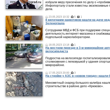
избрали меру пресечения по делу о «пробивк
Инфопорталу стали известны эксклюзивные 
дела.
23.05.2023 10:32
5
1
8 килограмм наркотиков нашли на даче нед
Зеленограда
Сотрудники МВД и ФСБ при поддержке спецн
деятельность интернет-магазина и снабжавш
подпольной нарколаборатории.
18.05.2023 13:18
1
На местном проезде в 3-м микрорайоне ав
велосипедиста
Подростка на велосипеде госпитализировали
столкновения с легковушкой у здания спортш
микрорайоне.
17.05.2023 20:00
3
На стройке у АЗС в «новом городе» нашли 
Минометный снаряд большого калибра нашли
строительстве в районе депо «Крюково».