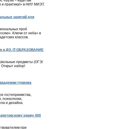
с «Вузы – кадетам
я и практика!» в НИУ МИЭТ.
альных занятий для
сиональных проб
ессию». Ключи от неба» в
детских классов.
я и ДО. IT-ОБРАЗОВАНИЕ
– Школьные предметы (ОГЭ/
. Открыт набор!
академии туризма
е гостеприимства,
, психологии,
ла и дизайна.
ларетовскому храму 400
твователем при