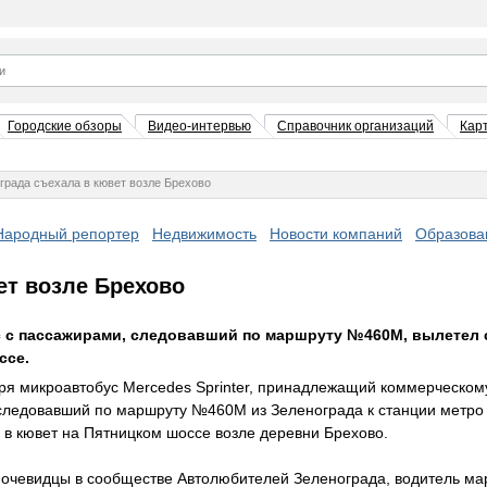
Городские обзоры
Видео-интервью
Справочник организаций
Кар
града съехала в кювет возле Брехово
Народный репортер
Недвижимость
Новости компаний
Образова
ет возле Брехово
 с пассажирами, следовавший по маршруту №460М, вылетел с
ссе.
ря микроавтобус Mercedes Sprinter, принадлежащий коммерческом
следовавший по маршруту №460М из Зеленограда к станции метро 
 в кювет на Пятницком шоссе возле деревни Брехово.
очевидцы в сообществе Автолюбителей Зеленограда, водитель ма