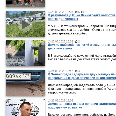
29.05.2023 13:28
5
1
В результате ДТП на Ленинградке напроти
пострадал человек
У АЗС «Нефтьмагистраль» напротив 5-го ми
столкнулось два автомобиля. Один из них выл
другой врезался в столбы.
26.05.2023 16:03
2
Двухлетний ребенок погиб в результате па
десятого этажа
В 8-м микрорайоне двухлетний мальчик разби
выпав с балкона на десятом этаже жилого до
24.05.2023 13:42
4
В Зеленограде задержали двух женщин из-
неправильных флагов России на автономе
Двух зеленоградцев задержала полиция – на
был флаг организации, запрещенной в РФ и 
террористической.
23.05.2023 15:06
Замначальника отдела полиции задержали
подозрению во взятке
Высокопоставленному полицейскому из Зеле