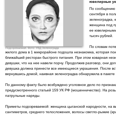
ювелирные ук
По сообщению 
сентября в пол
зеленоградка, 
женщина под п
ее ювелирными
тысяч рублей.
По словам поте
Подозреваемая. Фото: УВД Зеленограда
жилого дома в 1 микрорайоне подошла незнакомка, которая пои
ближайший ресторан быстрого питания. При этом коварная нез
девушки, что на нее навели порчу. Продолжив разговор, они дог
девушка должна принести все имеющиеся украшения. После вс
вернувшись домой, наивная зеленоградка обнаружила в пакете
По данному факту было возбуждено уголовное дело по признак
предусмотренного статьей 159 УК РФ (мошенничество). На ро
патрульные наряды.
Приметы подозреваемой: женщина цыганской народности, на вид
сантиметров, среднего телосложения, волосы светло-рыжие (кр