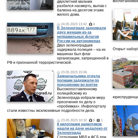
воспитанников
двухлетний мальчик
разбился насмерть, выпав с
балкона на десятом этаже
жилого дома.
24.05.2023 13:42
4
В Зеленограде задержали
двух женщин из-за
неправильных флагов
России на автономерах
Двух зеленоградцев
Открыт набор
задержала полиция – на их
машинах был флаг
организации, запрещенной в
РФ и признанной террористической.
23.05.2023 15:06
Замначальника отдела
полиции задержали по
подозрению во взятке
Высокопоставленному
полицейскому из
юриспруденци
Зеленограда избрали меру
пресечения по делу о
«пробивках». Инфопорталу
стали известны эксклюзивные подробности дела.
23.05.2023 10:32
5
1
8 килограмм наркотиков
нашли на даче недалеко от
Зеленограда
Сотрудники МВД и ФСБ при