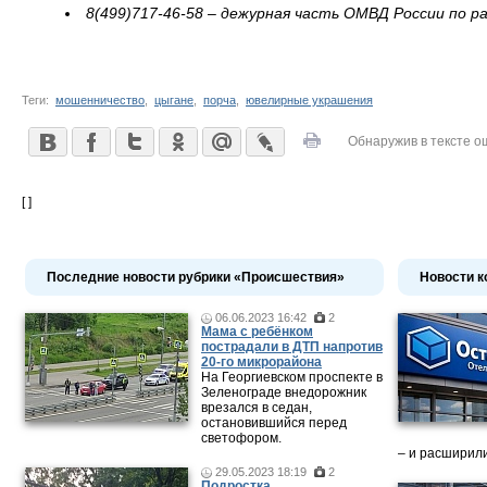
8(499)717-46-58 – дежурная часть ОМВД России по р
Теги:
мошенничество
,
цыгане
,
порча
,
ювелирные украшения
Обнаружив в тексте о
[ ]
Последние новости рубрики «Происшествия»
Новости к
06.06.2023 16:42
2
Мама c ребёнком
пострадали в ДТП напротив
20-го микрорайона
На Георгиевском проспекте в
Зеленограде внедорожник
врезался в седан,
остановившийся перед
светофором.
– и расширили
29.05.2023 18:19
2
Подростка