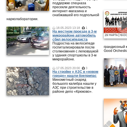
поддержке спецназа
пресекли деятельность
интернет-магазина и
снабжавшей его подпольной
нарколаборатории.
18.05.2023 13:18
1
На местном проезде в 3-м
микрорайоне автомобиль
сбил велосипедиста
Подростка на велосипеде
грандиозный 
госпитализировали после
Good Orchestr
столкновения с легковушкой
у здания спортшколы в 3-м
микрорайоне.
17.05.2023 20:00
3
На стройке у АЗС в «новом
городе» нашли боеприпас
Минометный снаряд
большого калибра нашли у
АЗС при строительстве в
районе депо «Крюково».