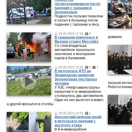
госпитализировали после
падения с тарзанки в
Зеленограде
Подросток получил перелом
и попал в больницу после
падения с тарзанки в лесу.
29.05.2023 17:18
9
доверие.
В гаражном комплексе в
Малино сгорел Mercedes
Со слов владельца
автомобиля произошло
скопление и возгорание
паров в багажнике.
29.05.2023 13:28
5
1
В результате ДТП на
Ленинградке напротив
Зеленограда пострадал
прошли интен
человек
Робототехника
У АЗС «Нефтьмагистраль»
напротив 5-го микрорайона
столкнулось два автомобиля.
Один из них вылетел в кювет,
а другой врезался в столбы.
26.05.2023 16:03
2
Двухлетний ребенок погиб
в результате падения с
десятого этажа
В 8-м микрорайоне