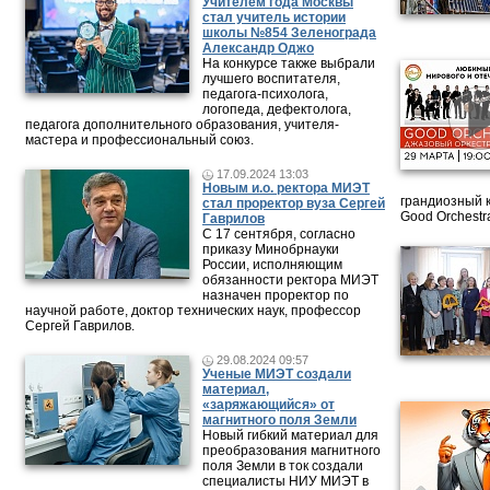
Учителем года Москвы
стал учитель истории
школы №854 Зеленограда
Александр Оджо
На конкурсе также выбрали
лучшего воспитателя,
педагога-психолога,
логопеда, дефектолога,
педагога дополнительного образования, учителя-
мастера и профессиональный союз.
17.09.2024 13:03
Новым и.о. ректора МИЭТ
грандиозный 
стал проректор вуза Сергей
Good Orchestr
Гаврилов
С 17 сентября, согласно
приказу Минобрнауки
России, исполняющим
обязанности ректора МИЭТ
назначен проректор по
научной работе, доктор технических наук, профессор
Сергей Гаврилов.
29.08.2024 09:57
Ученые МИЭТ создали
материал,
«заряжающийся» от
магнитного поля Земли
Новый гибкий материал для
преобразования магнитного
поля Земли в ток создали
специалисты НИУ МИЭТ в