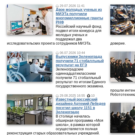
29.07.2026 11:41
Двое молодых ученых из
МИЭТа получили
многомиллионные гранты
РНФ
Российский научный фонд
подвел итоги конкурса для
молодых ученых и
поддержал два
исследовательских проекта сотрудников МИЭТа.
доверие.
06.07.2026 10:44
Выпускники Зеленограда
получили 71 стобалльный
результат на ЕГЭ
Зеленоградские
одиннадцатиклассники
получили 71 стобалльный
результат по итогам Единого
государственного экзамена.
прошли интен
Робототехника
29.08.2025 16:55
10
Известный российский
дизайнер Артемий Лебедев
посетил школу 1151 в
Зеленограде
В столице началась
обширная программа «Моя
школа», в рамках которой
осуществляется полная
реконструкция старых образовательных учреждений.