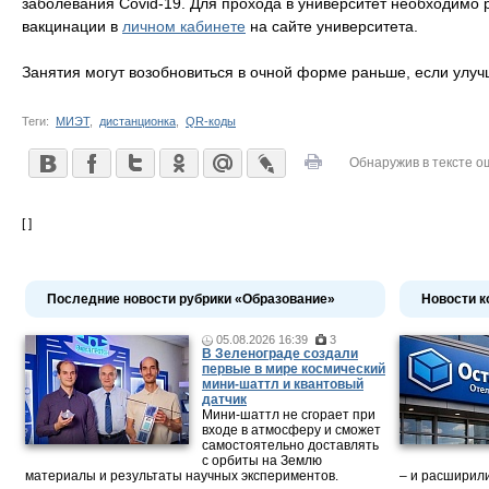
заболевания Covid-19. Для прохода в университет необходимо 
вакцинации в
личном кабинете
на сайте университета.
Занятия могут возобновиться в очной форме раньше, если улуч
Теги:
МИЭТ
,
дистанционка
,
QR-коды
Обнаружив в тексте о
[ ]
Последние новости рубрики «Образование»
Новости к
05.08.2026 16:39
3
В Зеленограде создали
первые в мире космический
мини-шаттл и квантовый
датчик
Мини-шаттл не сгорает при
входе в атмосферу и сможет
самостоятельно доставлять
с орбиты на Землю
материалы и результаты научных экспериментов.
– и расширили