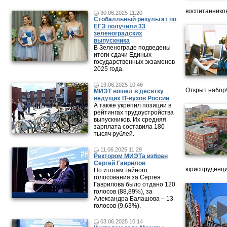
воспитанников
30.06.2025 11:20
Стобалльный результат по
ЕГЭ получили 33
зеленоградских
выпускника
В Зеленограде подведены
итоги сдачи Единых
государственных экзаменов
2025 года.
19.06.2025 10:46
Открыт набор
МИЭТ вошел в десятку
ведущих IT-вузов России
А также укрепил позиции в
рейтингах трудоустройства
выпускников. Их средняя
зарплата составила 180
тысяч рублей.
11.06.2025 11:29
Ректором МИЭТа избран
Сергей Гаврилов
юриспруденци
По итогам тайного
голосования за Сергея
Гаврилова было отдано 120
голосов (88,89%), за
Александра Балашова – 13
голосов (9,63%).
03.06.2025 10:14