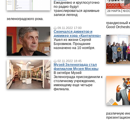
Ежедневно и круглосуточно
по радио будут
транслироваться архивные
записи легенд
зеленоградского рока.
грандиозный 
Good Orchestr
09.11.2022 17:00
Скончался директор и
дирижер хора «Кантилена»
Ушел из жизни Сергей
Боровиков. Прощание
назначено на 10 ноября.
02.11.2022 18:45
Музей Зеленограда стал
филиалом Музея Москвы
В октябре Музей
Зеленограда присоединили к
столичному учреждению,
имеющему еще четыре
филиала.
различную ин
презентацион