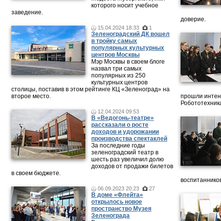
которого носит учебное
заведение.
доверие.
15.04.2024 18:33
1
Зеленоградский ДК вошел
в тройку самых
популярных культурных
центров Москвы
Мэр Москвы в своем блоге
назвал три самых
популярных из 250
культурных центров
столицы, поставив в этом рейтинге КЦ «Зеленоград» на
второе место.
прошли интен
Робототехника
12.04.2024 09:53
В «Ведогонь-театре»
рассказали о росте
доходов и удорожании
производства спектаклей
За последние годы
зеленоградский театр в
шесть раз увеличил долю
доходов от продажи билетов
в своем бюджете.
воспитанников
06.09.2023 20:23
27
В доме «Флейта»
открылось новое
пространство Музея
Зеленограда