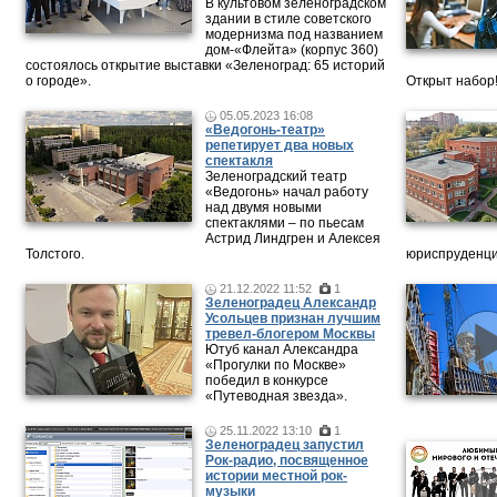
В культовом зеленоградском
здании в стиле советского
модернизма под названием
дом-«Флейта» (корпус 360)
состоялось открытие выставки «Зеленоград: 65 историй
о городе».
Открыт набор
05.05.2023 16:08
«Ведогонь-театр»
репетирует два новых
спектакля
Зеленоградский театр
«Ведогонь» начал работу
над двумя новыми
спектаклями – по пьесам
Астрид Линдгрен и Алексея
Толстого.
юриспруденци
21.12.2022 11:52
1
Зеленоградец Александр
Усольцев признан лучшим
тревел-блогером Москвы
Ютуб канал Александра
«Прогулки по Москве»
победил в конкурсе
«Путеводная звезда».
25.11.2022 13:10
1
Зеленоградец запустил
Рок-радио, посвященное
истории местной рок-
музыки