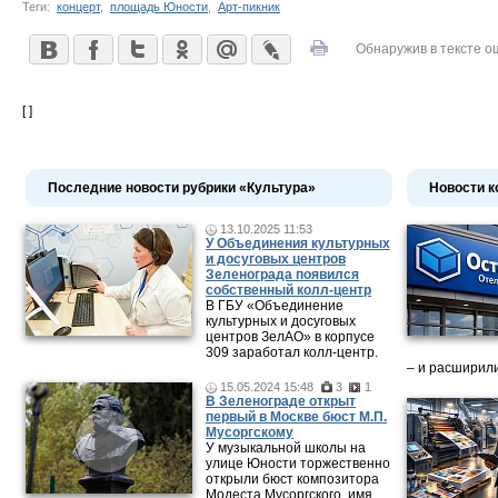
Теги:
концерт
,
площадь Юности
,
Арт-пикник
Обнаружив в тексте о
[ ]
Последние новости рубрики «Культура»
Новости к
13.10.2025 11:53
У Объединения культурных
и досуговых центров
Зеленограда появился
собственный колл-центр
В ГБУ «Объединение
культурных и досуговых
центров ЗелАО» в корпусе
309 заработал колл-центр.
– и расширили
15.05.2024 15:48
3
1
В Зеленограде открыт
первый в Москве бюст М.П.
Мусоргскому
У музыкальной школы на
улице Юности торжественно
открыли бюст композитора
Модеста Мусоргского, имя