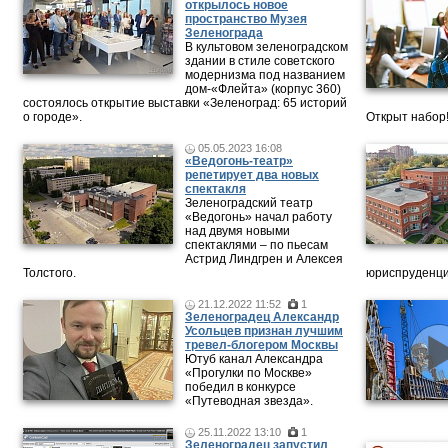
открылось новое
пространство Музея
Зеленограда
В культовом зеленоградском
здании в стиле советского
модернизма под названием
дом-«Флейта» (корпус 360)
состоялось открытие выставки «Зеленоград: 65 историй
о городе».
Открыт набор
05.05.2023 16:08
«Ведогонь-театр»
репетирует два новых
спектакля
Зеленоградский театр
«Ведогонь» начал работу
над двумя новыми
спектаклями – по пьесам
Астрид Линдгрен и Алексея
Толстого.
юриспруденци
21.12.2022 11:52
1
Зеленоградец Александр
Усольцев признан лучшим
тревел-блогером Москвы
Ютуб канал Александра
«Прогулки по Москве»
победил в конкурсе
«Путеводная звезда».
25.11.2022 13:10
1
Зеленоградец запустил