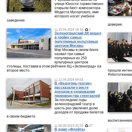
улице Юности торжественно
открыли бюст композитора
Модеста Мусоргского, имя
которого носит учебное
заведение.
доверие.
15.04.2024 18:33
1
Зеленоградский ДК вошел
в тройку самых
популярных культурных
центров Москвы
Мэр Москвы в своем блоге
назвал три самых
популярных из 250
культурных центров
столицы, поставив в этом рейтинге КЦ «Зеленоград» на
второе место.
прошли интен
Робототехника
12.04.2024 09:53
В «Ведогонь-театре»
рассказали о росте
доходов и удорожании
производства спектаклей
За последние годы
зеленоградский театр в
шесть раз увеличил долю
доходов от продажи билетов
в своем бюджете.
воспитанников
06.09.2023 20:23
27
В доме «Флейта»