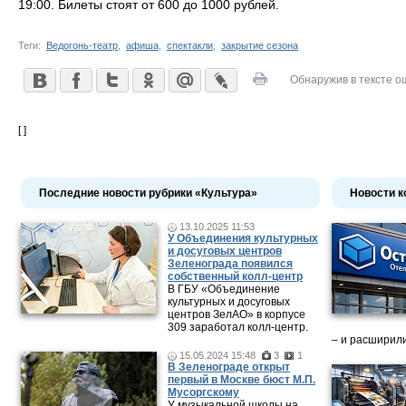
19:00. Билеты стоят от 600 до 1000 рублей.
Теги:
Ведогонь-театр
,
афиша
,
спектакли
,
закрытие сезона
Обнаружив в тексте о
[ ]
Последние новости рубрики «Культура»
Новости к
13.10.2025 11:53
У Объединения культурных
и досуговых центров
Зеленограда появился
собственный колл-центр
В ГБУ «Объединение
культурных и досуговых
центров ЗелАО» в корпусе
309 заработал колл-центр.
– и расширили
15.05.2024 15:48
3
1
В Зеленограде открыт
первый в Москве бюст М.П.
Мусоргскому
У музыкальной школы на