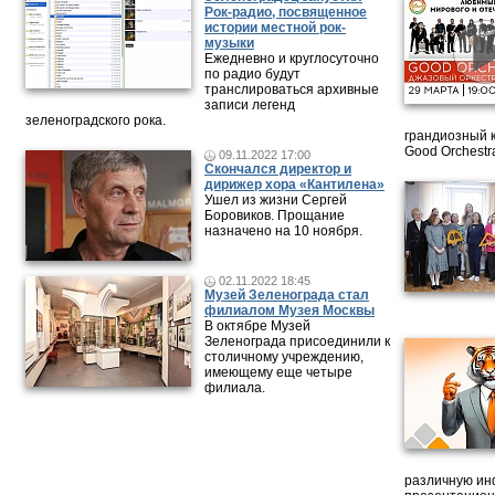
Рок-радио, посвященное
истории местной рок-
музыки
Ежедневно и круглосуточно
по радио будут
транслироваться архивные
записи легенд
зеленоградского рока.
грандиозный 
Good Orchestr
09.11.2022 17:00
Скончался директор и
дирижер хора «Кантилена»
Ушел из жизни Сергей
Боровиков. Прощание
назначено на 10 ноября.
02.11.2022 18:45
Музей Зеленограда стал
филиалом Музея Москвы
В октябре Музей
Зеленограда присоединили к
столичному учреждению,
имеющему еще четыре
филиала.
различную ин