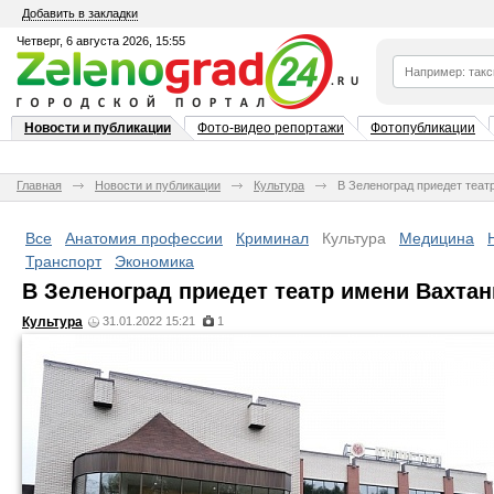
Добавить в закладки
Четверг, 6 августа 2026, 15:55
Новости и публикации
Фото-видео репортажи
Фотопубликации
Главная
Новости и публикации
Культура
В Зеленоград приедет теат
Все
Анатомия профессии
Криминал
Культура
Медицина
Транспорт
Экономика
В Зеленоград приедет театр имени Вахтан
Культура
31.01.2022 15:21
1