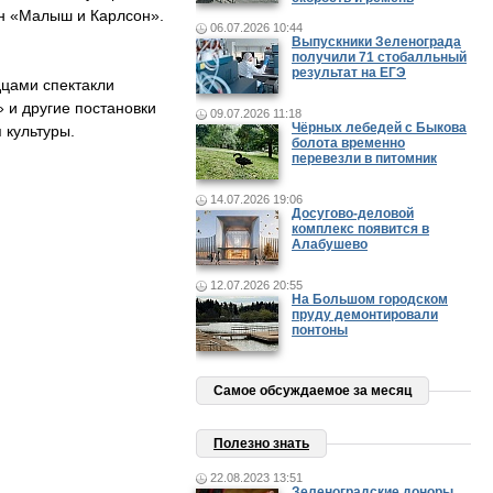
ен «Малыш и Карлсон».
06.07.2026 10:44
Выпускники Зеленограда
получили 71 стобалльный
результат на ЕГЭ
цами спектакли
 и другие постановки
09.07.2026 11:18
Чёрных лебедей с Быкова
 культуры.
болота временно
перевезли в питомник
14.07.2026 19:06
Досугово-деловой
комплекс появится в
Алабушево
12.07.2026 20:55
На Большом городском
пруду демонтировали
понтоны
Самое обсуждаемое за месяц
Полезно знать
22.08.2023 13:51
Зеленоградские доноры