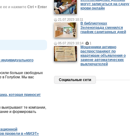
могут записаться на сдачу
те ее и нажмите
Ctrl + Enter
крови онлайн
21.07.2023 10:11
В библиотеках
Зеленограда сменился
график санитарных дней
05.07.2023 10:14
1
Мошенники активно
распространяют по
квартирам объявления о
замене автоматических
 индивидуального
выключателей
осили больше свободных
 в Голубом. Мы вас
Социальные сети
ама, которая приносит
и выигрывают те компании,
мание и формировать
тационной
ов провели в «МИЭТ»