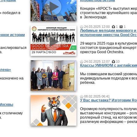
н лучшим
кубометров бетона
Концерн «КРОСТ» выступил жер
» победил в
строительстве крупнейшего хра
в Зеленограде.
24.03.2025 12:00
1
1
Любимые мелодии мирового и 
енное истории
исполнении оркестра Good Orc
29 марта 2025 года в культурно
ранслироваться
состоится грандиозный концерт
а.
оркестра Good Orchestra.
24.02.2025 12:07
10
Классы УМНИКУМ с английским
илена»
Мы совмещаем высокий уровень
 назначено на
индивидуальным подходом к во
ребенка.
08.02.2025 06:41
У Вас выставка? Изготовим Rol
 Москвы
Огромную популярность получи
к столичному
выставочные конструкции – рол
.
роллерный стенд, на котором м
различную информацию – рекла