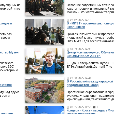
популярных из
Освоение современных технолог
этом рейтинге
кадеты прошли интенсивный кур
Москвы». Робототехника: теори
22.12.2025 14:10
оходов и
В «МИЭТ» провели цикл специ
школьников
есть раз
Цикл ознакомительных профес
в своем
«Кадетский класс – путь в проф
НИУ МИЭТ для воспитанников ка
01.09.2025 14:39
нство Музея
Центр Компьютерного Обучени
ШКОЛЬНИКАМ 2-11 кл.
оветского
С 0 до IT-специалиста. Курсы 
рпус 360)
ЕГЭ), Английский, Детям 5-7 лет
65 историй о
27.08.2025 14:41
В Российской международной 
ектакля
продолжается набор
оту над двумя
Престижное образование в сфер
дгрен и
туризма, управления, педагогики
юриспруденции, таможенного де
28.05.2025 12:56
1
Концерн «Крост» передаст Фи