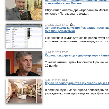
Зеленоградец Александр Усольцев призна
тревел-блогером Москвы
Ютуб канал Александра «Прогулки по Москве
конкурсе «Путеводная звезда».
25.11.2022 13:10
1
Зеленоградец запустил Рок-радио, посвящ
местной рок-музыки
Ежедневно и круглосуточно по радио будут т
архивные записи легенд зеленоградского рок
09.11.2022 17:00
Скончался директор и дирижер хора «Кант
Ушел из жизни Сергей Боровиков. Прощание
10 ноября.
02.11.2022 18:45
Музей Зеленограда стал филиалом Музея
В октябре Музей Зеленограда присоединили 
учреждению, имеющему еще четыре филиала