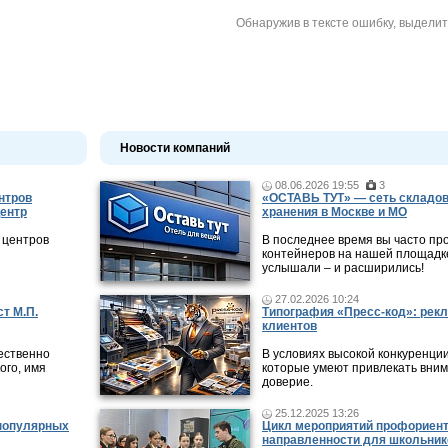
Обнаружив в тексте ошибку, выдели
Новости компаний
08.06.2026 19:55
3
нтров
«ОСТАВЬ ТУТ» — сеть складов
центр
хранения в Москве и МО
 центров
В последнее время вы часто пр
контейнеров на нашей площадке
услышали – и расширились!
27.02.2026 10:24
т М.П.
Типография «Пресс-код»: рекл
клиентов
ественно
В условиях высокой конкуренци
ого, имя
которые умеют привлекать вни
доверие.
25.12.2025 13:26
 популярных
Цикл мероприятий профориен
направленности для школьник