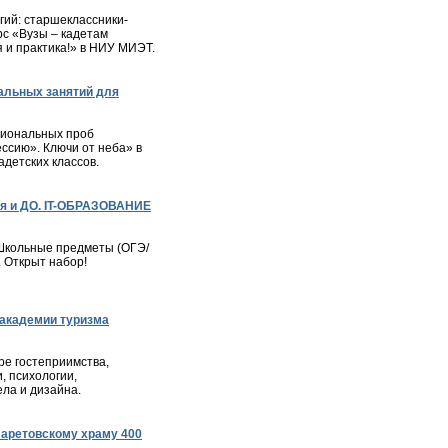
ий: старшеклассники-
с «Вузы – кадетам
я и практика!» в НИУ МИЭТ.
альных занятий для
сиональных проб
ессию». Ключи от неба» в
детских классов.
я и ДО. IT-ОБРАЗОВАНИЕ
– Школьные предметы (ОГЭ/
. Открыт набор!
академии туризма
е гостеприимства,
, психологии,
ла и дизайна.
ларетовскому храму 400