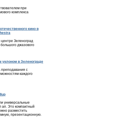
твователем при
мового комплекса
отечественного кино в
hestra
м центре Зеленоград
 большого джазового
 уклоном в Зеленограде
 преподавания с
зможностям каждого
lup
ли универсальные
л ап. Это компактный
ожно разместить
мную, презентационную.