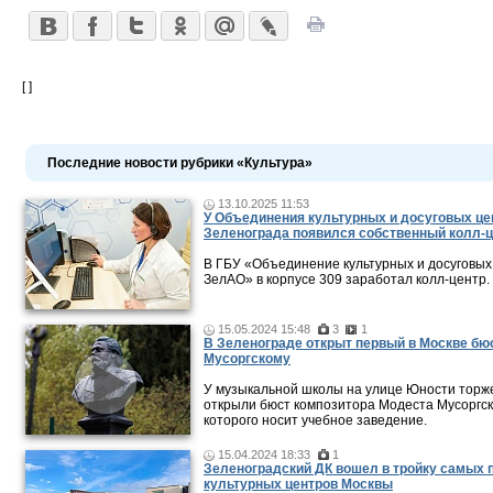
[ ]
Последние новости рубрики «Культура»
13.10.2025 11:53
У Объединения культурных и досуговых це
Зеленограда появился собственный колл-
В ГБУ «Объединение культурных и досуговых
ЗелАО» в корпусе 309 заработал колл-центр.
15.05.2024 15:48
3
1
В Зеленограде открыт первый в Москве бюс
Мусоргскому
У музыкальной школы на улице Юности торж
открыли бюст композитора Модеста Мусоргск
которого носит учебное заведение.
15.04.2024 18:33
1
Зеленоградский ДК вошел в тройку самых
культурных центров Москвы