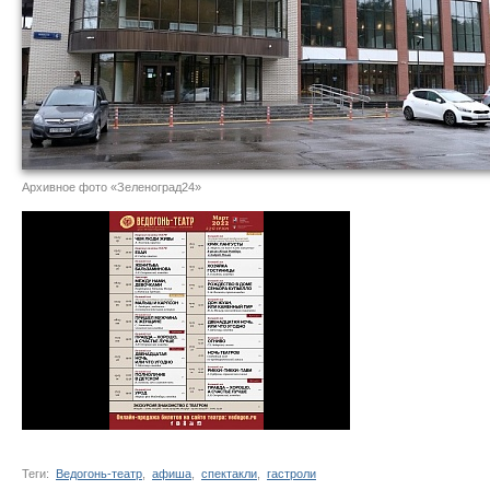
Архивное фото «Зеленоград24»
Теги:
Ведогонь-театр
,
афиша
,
спектакли
,
гастроли