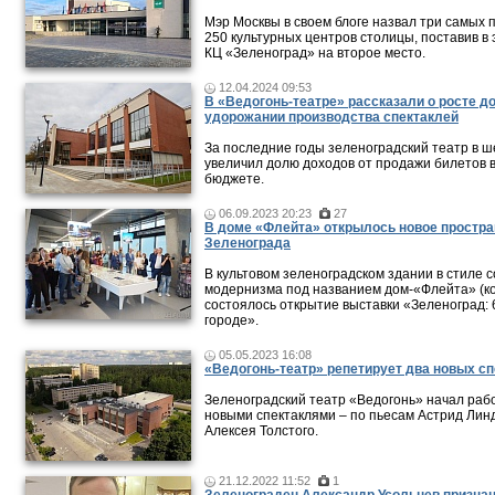
Мэр Москвы в своем блоге назвал три самых 
250 культурных центров столицы, поставив в 
КЦ «Зеленоград» на второе место.
12.04.2024 09:53
В «Ведогонь-театре» рассказали о росте д
удорожании производства спектаклей
За последние годы зеленоградский театр в ш
увеличил долю доходов от продажи билетов 
бюджете.
06.09.2023 20:23
27
В доме «Флейта» открылось новое простра
Зеленограда
В культовом зеленоградском здании в стиле с
модернизма под названием дом-«Флейта» (ко
состоялось открытие выставки «Зеленоград: 
городе».
05.05.2023 16:08
«Ведогонь-театр» репетирует два новых сп
Зеленоградский театр «Ведогонь» начал раб
новыми спектаклями – по пьесам Астрид Лин
Алексея Толстого.
21.12.2022 11:52
1