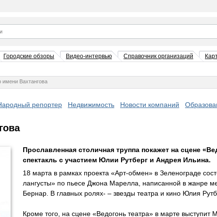
Городские обзоры
Видео-интервью
Справочник организаций
Кар
р имени Вахтангова
Народный репортер
Недвижимость
Новости компаний
Образова
гова
Прославленная столичная труппа покажет на сцене «Ве
спектакль с участием Юлии Рутберг и Андрея Ильина.
18 марта в рамках проекта «Арт-обмен» в Зеленограде сост
лангусты» по пьесе Джона Марелла, написанной в жанре м
Бернар. В главных ролях- – звезды театра и кино Юлия Рут
Кроме того, на сцене «Ведогонь театра» в марте выступит 