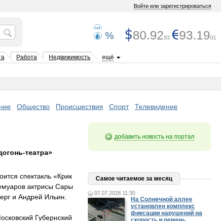
Войти или зарегистрироваться
80.92
93.19
%
93
01
та
Работа
Недвижимость
ещё
ние
Общество
Происшествия
Спорт
Телевидение
добавить новость на портал
догонь-театра»
оится спектакль «Крик
Самое читаемое за месяц
емуаров актрисы Сары
07.07.2026 11:30
берг и Андрей Ильин.
На Солнечной аллее
установлен комплекс
фиксации нарушений на
Московский Губернский
скорость и ремень