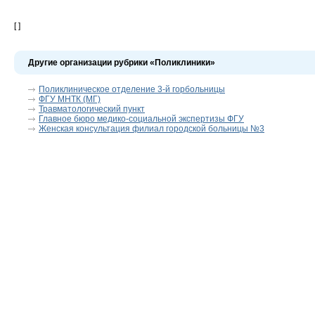
[ ]
Другие организации рубрики «Поликлиники»
Поликлиническое отделение 3-й горбольницы
ФГУ МНТК (МГ)
Травматологический пункт
Главное бюро медико-социальной экспертизы ФГУ
Женская консультация филиал городской больницы №3