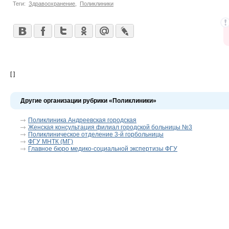
Теги:
Здравоохранение
,
Поликлиники
[ ]
Другие организации рубрики «Поликлиники»
Поликлиника Андреевская городская
Женская консультация филиал городской больницы №3
Поликлиническое отделение 3-й горбольницы
ФГУ МНТК (МГ)
Главное бюро медико-социальной экспертизы ФГУ