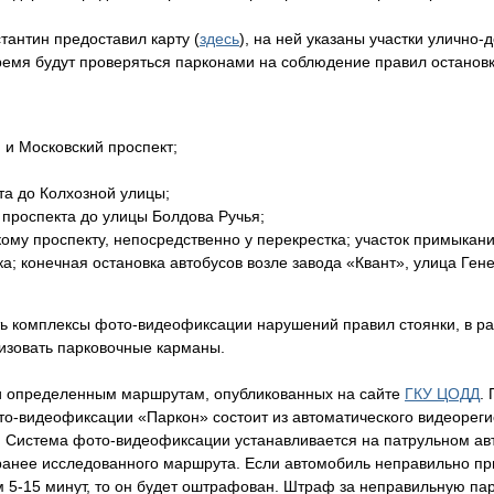
тантин предоставил карту (
здесь
), на ней указаны участки улично-
емя будут проверяться парконами на соблюдение правил остановк
 и Московский проспект;
та до Колхозной улицы;
 проспекта до улицы Болдова Ручья;
му проспекту, непосредственно у перекрестка; участок примыкани
а; конечная остановка автобусов возле завода «Квант», улица Ген
тать комплексы фото-видеофиксации нарушений правил стоянки, в р
изовать парковочные карманы.
 определенным маршрутам, опубликованных на сайте
ГКУ ЦОДД
.
то-видеофиксации «Паркон» состоит из автоматического видеореги
о. Система фото-видеофиксации устанавливается на патрульном ав
анее исследованного маршрута. Если автомобиль неправильно при
 5-15 минут, то он будет оштрафован. Штраф за неправильную пар