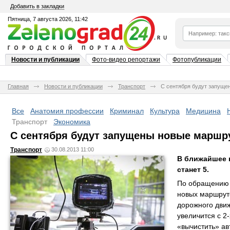
Добавить в закладки
Пятница, 7 августа 2026, 11:42
Новости и публикации
Фото-видео репортажи
Фотопубликации
Главная
Новости и публикации
Транспорт
С сентября будут запуще
Все
Анатомия профессии
Криминал
Культура
Медицина
Транспорт
Экономика
С сентября будут запущены новые маршр
Транспорт
30.08.2013 11:00
В ближайшее 
станет 5.
По обращению 
новых маршрут
дорожного движ
увеличится с 2
«вычистить» ав