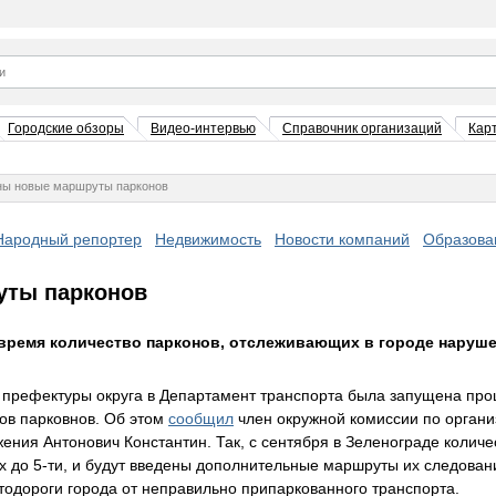
Городские обзоры
Видео-интервью
Справочник организаций
Кар
ны новые маршруты парконов
Народный репортер
Недвижимость
Новости компаний
Образова
уты парконов
время количество парконов, отслеживающих в городе наруше
префектуры округа в Департамент транспорта была запущена проц
ов парковнов. Об этом
сообщил
член окружной комиссии по органи
ения Антонович Константин. Так, с сентября в Зеленограде количе
-х до 5-ти, и будут введены дополнительные маршруты их следовани
тодороги города от неправильно припаркованного транспорта.