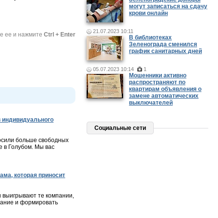
могут записаться на сдачу
крови онлайн
21.07.2023 10:11
те ее и нажмите
Ctrl + Enter
В библиотеках
Зеленограда сменился
график санитарных дней
05.07.2023 10:14
1
Мошенники активно
распространяют по
квартирам объявления о
замене автоматических
выключателей
 индивидуального
Социальные сети
осили больше свободных
 в Голубом. Мы вас
ама, которая приносит
и выигрывают те компании,
мание и формировать