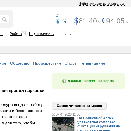
Войти или зарегистрироваться
81.40
94.05
%
77
85
та
Работа
Недвижимость
ещё
ние
Общество
Происшествия
Спорт
Телевидение
добавить новость на портал
ния правил парковки,
едура ввода в работу
Самое читаемое за месяц
зации и безопасности
07.07.2026 11:30
ство парконов
На Солнечной аллее
установлен комплекс
я для того, чтобы
фиксации нарушений на
скорость и ремень