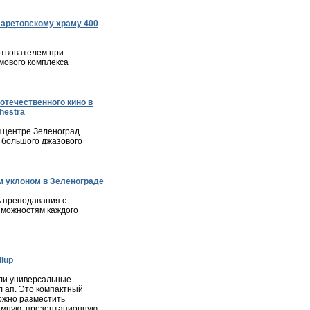
ларетовскому храму 400
твователем при
мового комплекса
отечественного кино в
hestra
м центре Зеленоград
 большого джазового
 уклоном в Зеленограде
 преподавания с
зможностям каждого
lup
ли универсальные
л ап. Это компактный
ожно разместить
мную, презентационную.