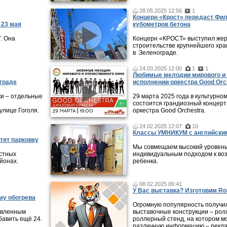
28.05.2025 12:56
1
Концерн «Крост» передаст Фи
 23 мая
кубометров бетона
. Она
Концерн «КРОСТ» выступил жер
строительстве крупнейшего хра
в Зеленограде.
24.03.2025 12:00
1
1
Любимые мелодии мирового и 
граде
исполнении оркестра Good Orc
ки – отдельные
29 марта 2025 года в культурно
состоится грандиозный концерт
улице Гоголя.
оркестра Good Orchestra.
24.02.2025 12:07
10
Классы УМНИКУМ с английским
тят парковку
Мы совмещаем высокий уровень
стных
индивидуальным подходом к во
айонах.
ребенка.
08.02.2025 06:41
У Вас выставка? Изготовим Rol
му обогрева
Огромную популярность получи
новленным
выставочные конструкции – рол
авить ещё 24.
роллерный стенд, на котором м
различную информацию – рекла