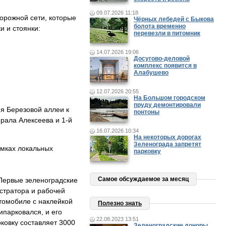
09.07.2026 11:18
дорожной сети, которые
Чёрных лебедей с Быкова
болота временно
и и стоянки:
перевезли в питомник
14.07.2026 19:06
Досугово-деловой
комплекс появится в
Алабушево
12.07.2026 20:55
На Большом городском
пруду демонтировали
я Березовой аллеи к
понтоны
ерала Алексеева и 1-й
16.07.2026 10:34
На некоторых дорогах
Зеленограда запретят
амках локальных
парковку
Самое обсуждаемое за месяц
 Первые зеленоградские
стратора и рабочей
томобиле с наклейкой
Полезно знать
парковался, и его
22.08.2023 13:51
ковку составляет 3000
Зеленоградские доноры