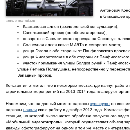
Антонович Конс
в ближайшее вр
Фото: primamedia.ru
Каштановая аллея (возле женской консультации);
Савелкинский проезд (по обеим сторонам);
повороты с Савелкинского проезда на Сосновую аллею
Солнечная аллея возле МИЭТа и «старого» моста;
улица Гоголя в обе стороны от Панфиловского проспек
улица Филаретовская в обе стороны от Панфиловского
участок примыкания улицы Болдов ручей к Панфиловско
улице Летчика Полагушина, непосредственно у перекрестк
Западный проезд.
Константин отметил, что в некоторых местах, где начнут рабо
строительных мероприятий на 2013-2014 года планируют орган
Напомним, что на данный момент парконы
курсируют
по восьми
парконы
начали
свою работу в декабре 2012 года. Комплекс фо
станции, на которой выполняется обработка полученного виде
«Мобильный видеоконтроль», который осуществляет объезд зар
дважды сфотографируют на одном и том же месте с интервалом