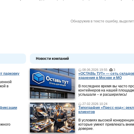
Обнаружив в тексте ошибку, выдели
Новости компаний
08.06.2026 19:55
3
т парковку
«ОСТАВЬ ТУТ» — сеть складов
хранения в Москве и МО
ешенной
кой в
В последнее время вы часто пр
контейнеров на нашей площадке
услышали – и расширились!
27.02.2026 10:24
 фиксации
Типография «Пресс-код»: рекл
клиентов
В условиях высокой конкуренци
ожного
которые умеют привлекать вни
доверие.