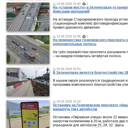
24.06.2026 15:40
1
На «старом мосту» в Зеленограде установ
фиксации нарушений
На эстакаде Старокрюковского проезда уста
стационарный комплекс фотовидеофиксации
правил дорожного движения.
13.06.2026 10:48
1
На перекрестках Георгиевского проспекта 
дополнительные полосы
На трёх перекрёстках проспекта расширили 
– на каждом появилась четвёртая полоса.
09.06.2026 20:53
В Зеленограде ведется благоустройство 18
В нашем округе реализуется традиционная 
программа комплексного благоустройства ули
29.05.2026 14:18
Остановку на Георгиевском проспекте убра
маршрута трех автобусов
Остановка «Овражная улица» возле 22 микро
напротив поликлиники в 20-м, работала два г
упразднили для автобусов 25, 28, 32. Здесь