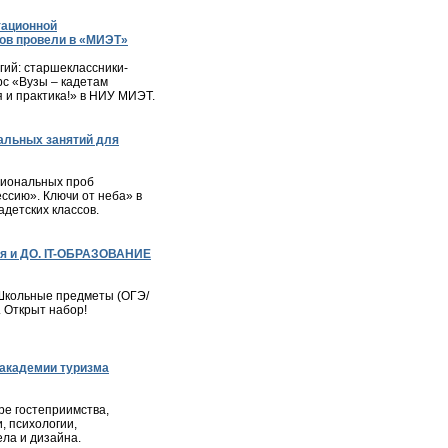
тационной
ов провели в «МИЭТ»
ий: старшеклассники-
с «Вузы – кадетам
я и практика!» в НИУ МИЭТ.
альных занятий для
сиональных проб
ессию». Ключи от неба» в
детских классов.
я и ДО. IT-ОБРАЗОВАНИЕ
– Школьные предметы (ОГЭ/
. Открыт набор!
академии туризма
е гостеприимства,
, психологии,
ла и дизайна.