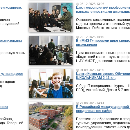
25.12.2025 13:26
лен комплекс
Цикл мероприятий профориен
направленности для школьник
новлен
Освоение современных технолог
 нарушений
кадеты прошли интенсивный кур
Москвы». Робототехника: теори
22.12.2025 14:10
организованы
В «МИЭТ» провели цикл специ
школьников
проезжую часть
Цикл ознакомительных профес
«Кадетский класс – путь в проф
НИУ МИЭТ для воспитанников ка
01.09.2025 14:39
 улиц и дорог
Центр Компьютерного Обучени
ШКОЛЬНИКАМ 2-11 кл.
ежегодная
ц.
С 0 до IT-специалиста. Курсы 
ЕГЭ), Английский, Детям 5-7 лет
27.08.2025 14:41
ли из
В Российской международной 
продолжается набор
района,
Престижное образование в сфер
ода. Теперь её
туризма, управления, педагогики
юриспруденции, таможенного де