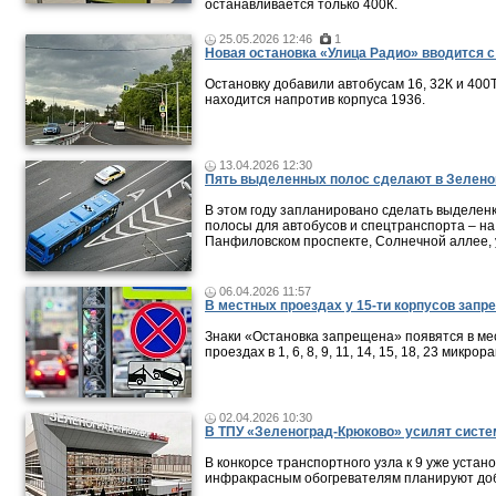
останавливается только 400К.
25.05.2026 12:46
1
Новая остановка «Улица Радио» вводится с
Остановку добавили автобусам 16, 32К и 400Т
находится напротив корпуса 1936.
13.04.2026 12:30
Пять выделенных полос сделают в Зелено
В этом году запланировано сделать выделен
полосы для автобусов и спецтранспорта – на
Панфиловском проспекте, Солнечной аллее, 
06.04.2026 11:57
В местных проездах у 15-ти корпусов запре
Знаки «Остановка запрещена» появятся в ме
проездах в 1, 6, 8, 9, 11, 14, 15, 18, 23 микрор
02.04.2026 10:30
В ТПУ «Зеленоград-Крюково» усилят систе
В конкорсе транспортного узла к 9 уже уста
инфракрасным обогревателям планируют доб