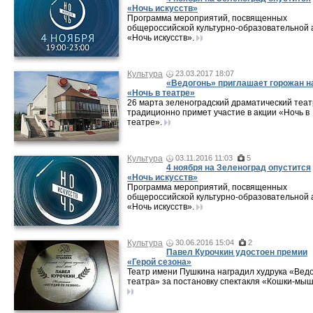
«Ночь искусств»
Программа мероприятий, посвященных
общероссийской культурно-образовательной 
«Ночь искусств».
Культура
23.03.2017 18:07
«Ведогонь» приглашает горожан н
«Ночь в театре»
26 марта зеленоградский драматический теат
традиционно примет участие в акции «Ночь в
театре».
Культура
03.11.2016 11:03
5
4 ноября на Зеленоград опустится
«Ночь искусств»
Программа мероприятий, посвященных
общероссийской культурно-образовательной 
«Ночь искусств».
Культура
30.06.2016 15:04
2
Павел Курочкин удостоен премии
«Герой сезона»
Театр имени Пушкина наградил худрука «Ведо
театра» за постановку спектакля «Кошки-мыш