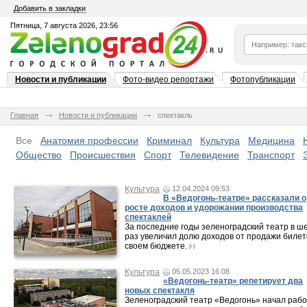
Добавить в закладки
Пятница, 7 августа 2026, 23:56
Новости и публикации
Фото-видео репортажи
Фотопубликации
Главная
Новости и публикации
спектакль
Все
Анатомия профессии
Криминал
Культура
Медицина
Общество
Происшествия
Спорт
Телевидение
Транспорт
Культура
12.04.2024 09:53
В «Ведогонь-театре» рассказали о
росте доходов и удорожании производства
спектаклей
За последние годы зеленоградский театр в ш
раз увеличил долю доходов от продажи билет
своем бюджете.
Культура
05.05.2023 16:08
«Ведогонь-театр» репетирует два
новых спектакля
Зеленоградский театр «Ведогонь» начал рабо