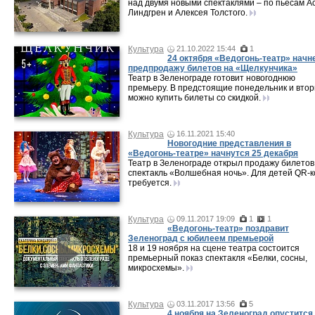
над двумя новыми спектаклями – по пьесам А
Линдгрен и Алексея Толстого.
Культура
21.10.2022 15:44
1
24 октября «Ведогонь-театр» начн
предпродажу билетов на «Щелкунчика»
Театр в Зеленограде готовит новогоднюю
премьеру. В предстоящие понедельник и втор
можно купить билеты со скидкой.
Культура
16.11.2021 15:40
Новогодние представления в
«Ведогонь-театре» начнутся 25 декабря
Театр в Зеленограде открыл продажу билетов
спектакль «Волшебная ночь». Для детей QR-к
требуется.
Культура
09.11.2017 19:09
1
1
«Ведогонь-театр» поздравит
Зеленоград с юбилеем премьерой
18 и 19 ноября на сцене театра состоится
премьерный показ спектакля «Белки, сосны,
микросхемы».
Культура
03.11.2017 13:56
5
4 ноября на Зеленоград опустится