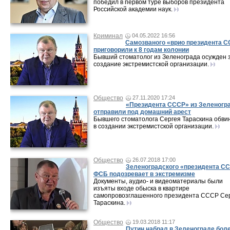
победил в первом туре выборов президента
Российской академии наук.
Криминал
04.05.2022 16:56
Самозваного «врио президента 
приговорили к 8 годам колонии
Бывший стоматолог из Зеленограда осужден 
создание экстремистской организации.
Общество
27.11.2020 17:24
«Президента СССР» из Зеленогр
отправили под домашний арест
Бывшего стоматолога Сергея Тараскина обви
в создании экстремистской организации.
Общество
26.07.2018 17:00
Зеленоградского «президента С
ФСБ подозревает в экстремизме
Документы, аудио- и видеоматериалы были
изъяты входе обыска в квартире
самопровозглашенного президента СССР Се
Тараскина.
Общество
19.03.2018 11:17
Путин набрал в Зеленограде боле