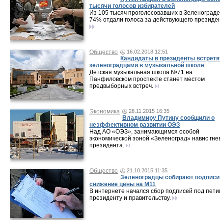
тысячи голосов избирателей
Из 105 тысяч проголосовавших в Зеленограде
74% отдали голоса за действующего президен
Общество
16.02.2018 12:51
Кандидаты в президенты встретя
зеленоградцами в музыкальной школе
Детская музыкальная школа №71 на
Панфиловском проспекте станет местом
предвыборных встреч.
Экономика
28.11.2015 16:35
Владимиру Путину сообщили о
неэффективном развитии ОЭЗ
Над АО «ОЭЗ», занимающимся особой
экономической зоной «Зеленоград» навис гне
президента.
Общество
21.10.2015 11:35
Зеленоградцы собирают подписи
снижение цены на М11
В интернете начался сбор подписей под пет
президенту и правительству.