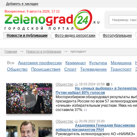
Добавить в закладки
Воскресенье, 9 августа 2026, 17:12
Новости и публикации
Фото-видео репортажи
Фотопубликации
Главная
Новости и публикации
президент
Все
Анатомия профессии
Криминал
Культура
Медицина
Общество
Происшествия
Спорт
Телевидение
Транспорт
Общество
18.03.2024 10:59
1
На «очных выборах» в Зеленогр
Путин набрал 80% голосов
Мосгоризбирком обнародовал результаты вы
президента России по всем 57 зеленоградски
«очным» избирательным участкам. Явка на ни
составила 37%.
Общество
20.09.2022 15:00
Академика Геннадия Красникова
избрали президентом РАН
Руководитель зеленоградского АО «НИИМЭ»