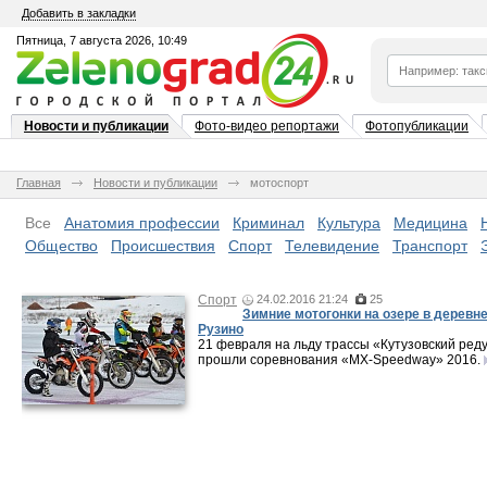
Добавить в закладки
Пятница, 7 августа 2026, 10:49
Новости и публикации
Фото-видео репортажи
Фотопубликации
Главная
Новости и публикации
мотоспорт
Все
Анатомия профессии
Криминал
Культура
Медицина
Общество
Происшествия
Спорт
Телевидение
Транспорт
Спорт
24.02.2016 21:24
25
Зимние мотогонки на озере в деревн
Рузино
21 февраля на льду трассы «Кутузовский ред
прошли соревнования «MX-Speedway» 2016.