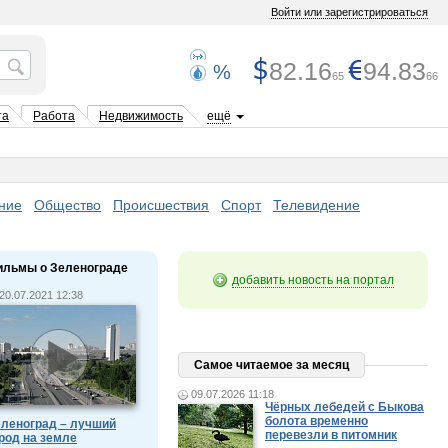
Войти или зарегистрироваться
82.16
94.83
%
65
66
та
Работа
Недвижимость
ещё
ние
Общество
Происшествия
Спорт
Телевидение
ильмы о Зеленограде
добавить новость на портал
20.07.2021 12:38
Самое читаемое за месяц
09.07.2026 11:18
Чёрных лебедей с Быкова
болота временно
леноград – лучший
перевезли в питомник
род на земле