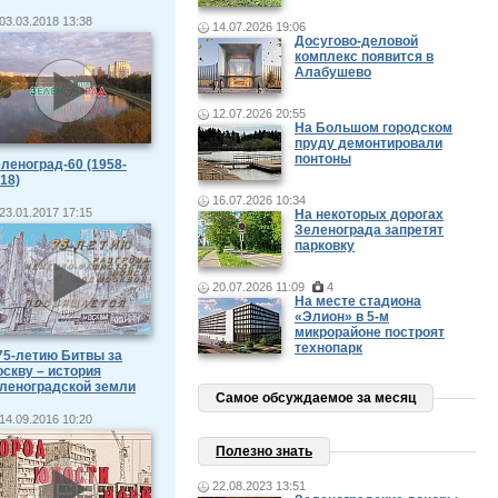
03.03.2018 13:38
14.07.2026 19:06
Досугово-деловой
комплекс появится в
Алабушево
12.07.2026 20:55
На Большом городском
пруду демонтировали
понтоны
леноград-60 (1958-
18)
16.07.2026 10:34
23.01.2017 17:15
На некоторых дорогах
Зеленограда запретят
парковку
20.07.2026 11:09
4
На месте стадиона
«Элион» в 5-м
микрорайоне построят
технопарк
75-летию Битвы за
скву – история
леноградской земли
Самое обсуждаемое за месяц
14.09.2016 10:20
Полезно знать
22.08.2023 13:51