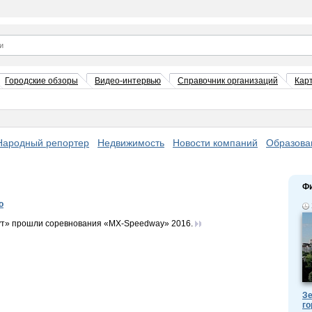
Городские обзоры
Видео-интервью
Справочник организаций
Кар
Народный репортер
Недвижимость
Новости компаний
Образова
Ф
о
дут» прошли соревнования «MX-Speedway» 2016.
Зе
го