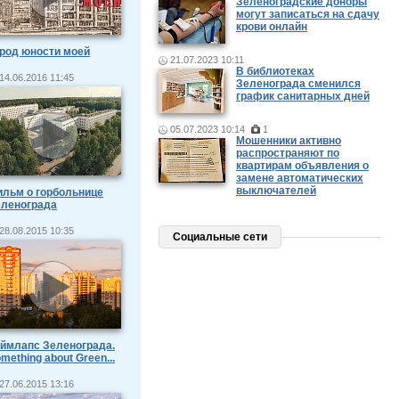
Зеленоградские доноры
могут записаться на сдачу
крови онлайн
род юности моей
21.07.2023 10:11
В библиотеках
14.06.2016 11:45
Зеленограда сменился
график санитарных дней
05.07.2023 10:14
1
Мошенники активно
распространяют по
квартирам объявления о
замене автоматических
выключателей
льм о горбольнице
еленограда
28.08.2015 10:35
Социальные сети
ймлапс Зеленограда.
mething about Green...
27.06.2015 13:16