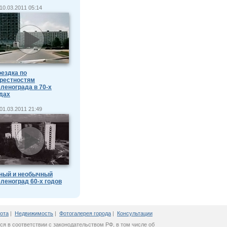
10.03.2011 05:14
ездка по
рестностям
ленограда в 70-х
дах
01.03.2011 21:49
ный и необычный
леноград 60-х годов
ота
|
Недвижимость
|
Фотогалерея города
|
Консультации
ся в соответствии с законодательством РФ, в том числе об