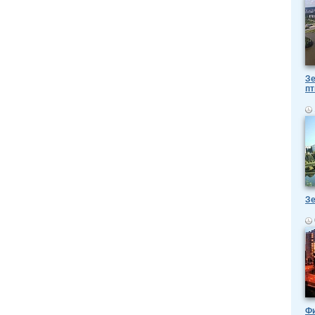
Зе
пт
Зе
Ф