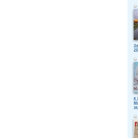
Зе
20
К 
Мо
зе