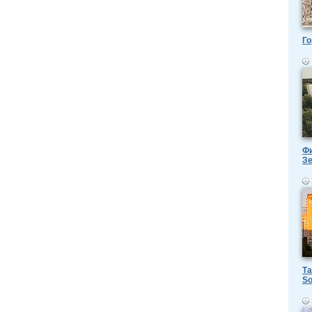
Го
Фи
З
Та
So