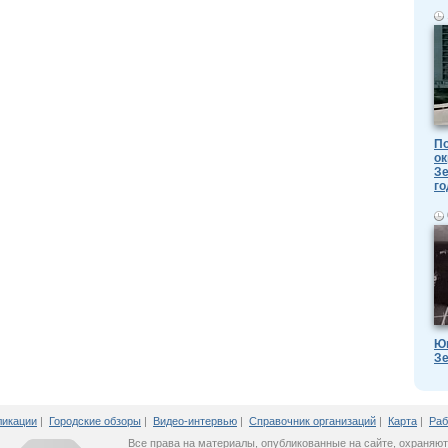
По
ок
Зе
го
Ю
Зе
ликации
|
Городские обзоры
|
Видео-интервью
|
Справочник организаций
|
Карта
|
Раб
Все права на материалы, опубликованные на сайте, охраняют