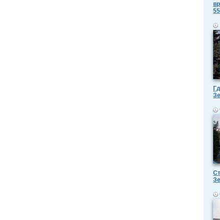
вр
55
Гд
З
Ст
З