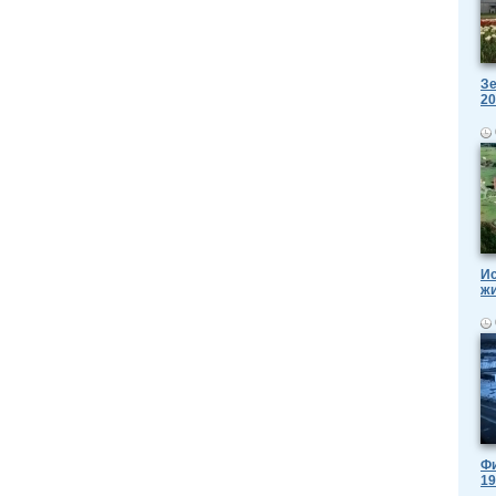
Зе
20
Ис
ж
Фи
19