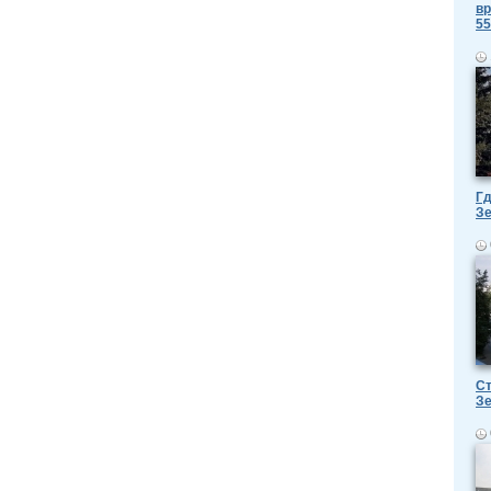
вр
55
Гд
З
Ст
З