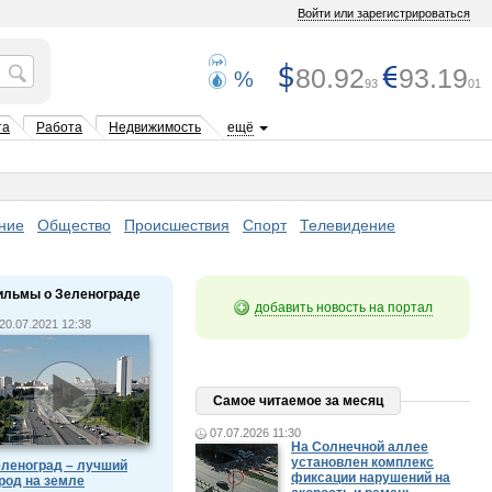
Войти или зарегистрироваться
80.92
93.19
%
93
01
та
Работа
Недвижимость
ещё
ние
Общество
Происшествия
Спорт
Телевидение
ильмы о Зеленограде
добавить новость на портал
20.07.2021 12:38
Самое читаемое за месяц
07.07.2026 11:30
На Солнечной аллее
установлен комплекс
леноград – лучший
фиксации нарушений на
род на земле