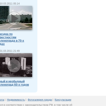
10.03.2011 05:14
ездка по
рестностям
ленограда в 70-х
дах
01.03.2011 21:49
ный и необычный
леноград 60-х годов
ота
|
Недвижимость
|
Фотогалерея города
|
Консультации
ся в соответствии с законодательством РФ, в том числе об