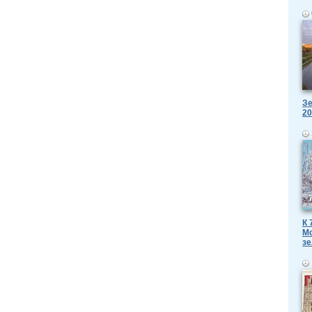
Зе
20
К 
Мо
зе