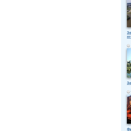
Зе
пт
Зе
Ф