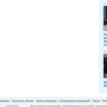
По
ок
Зе
го
Ю
Зе
ликации
|
Городские обзоры
|
Видео-интервью
|
Справочник организаций
|
Карта
|
Раб
Все права на материалы, опубликованные на сайте, охраняют