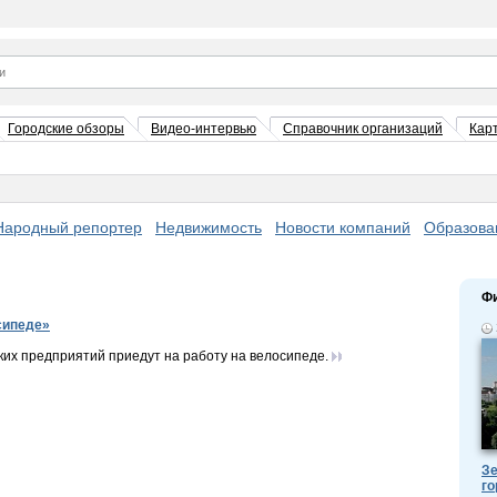
Городские обзоры
Видео-интервью
Справочник организаций
Кар
Народный репортер
Недвижимость
Новости компаний
Образова
Ф
сипеде»
ких предприятий приедут на работу на велосипеде.
Зе
го