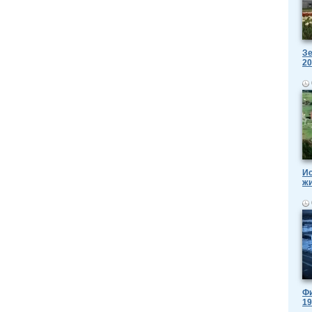
Зе
20
Ис
ж
Фи
19