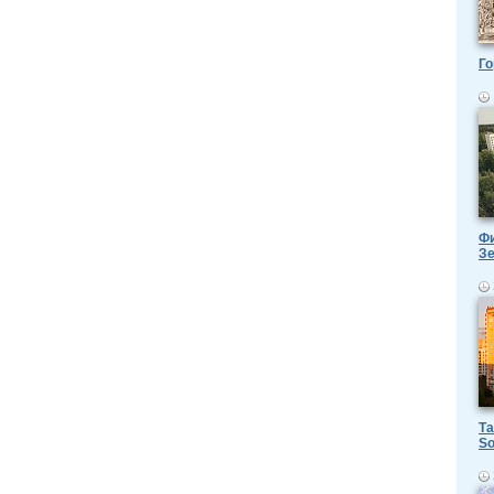
Го
Фи
З
Та
So