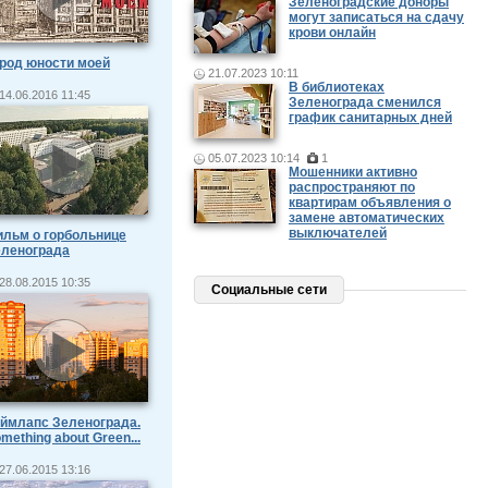
Зеленоградские доноры
могут записаться на сдачу
крови онлайн
род юности моей
21.07.2023 10:11
В библиотеках
14.06.2016 11:45
Зеленограда сменился
график санитарных дней
05.07.2023 10:14
1
Мошенники активно
распространяют по
квартирам объявления о
замене автоматических
выключателей
льм о горбольнице
еленограда
28.08.2015 10:35
Социальные сети
ймлапс Зеленограда.
mething about Green...
27.06.2015 13:16