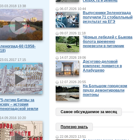
скорость и ремень
03.03.2018 13:38
06.07.2026 10:44
Выпускники Зеленограда
получили 71 стобалльный
результат на ЕГЭ
09.07.2026 11:18
Чёрных лебедей с Быкова
болота временно
перевезли в питомник
леноград-60 (1958-
18)
14.07.2026 19:06
23.01.2017 17:15
Досугово-деловой
комплекс появится в
Алабушево
12.07.2026 20:55
На Большом городском
пруду демонтировали
понтоны
75-летию Битвы за
скву – история
леноградской земли
Самое обсуждаемое за месяц
14.09.2016 10:20
Полезно знать
22.08.2023 13:51