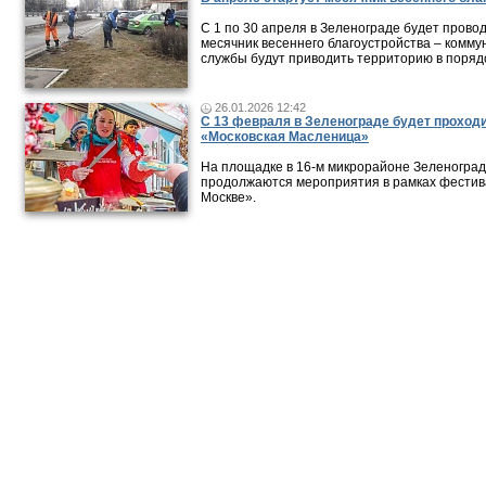
С 1 по 30 апреля в Зеленограде будет прово
месячник весеннего благоустройства – комм
службы будут приводить территорию в поряд
26.01.2026 12:42
С 13 февраля в Зеленограде будет проход
«Московская Масленица»
На площадке в 16-м микрорайоне Зеленогра
продолжаются мероприятия в рамках фестив
Москве».
Новости и публикации
|
Фото-видео репортажи
|
Фотопуб
Размещение рекламы
© 2011 — 2026 «
Зеленоград24
»