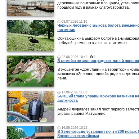
деревянные понтонные площадки, установле
прошлом году в рамках благоустройства.
09.07.2026 11:18
Чёрных лебедей с Быкова болота временно
питомник
Обитающих на Быковом болоте в 1-м микрор
лебедей временно вывезли в питомник.
22.06.2026 10:42
1
В семействе зеленоградских ланей пополн
В экоцентре «Дом Лани» на территории комп
заказника «Зеленоградский» родился детен
лани.
17.06.2026 11:02
Бывший глава управы Крюково назначен н
должность
Андрей Журавлёв занял пост первого замест
управы района Матушкино.
16.06.2026 10:13
В Зеленограде установят почти 200 новых
блоков со скамейками