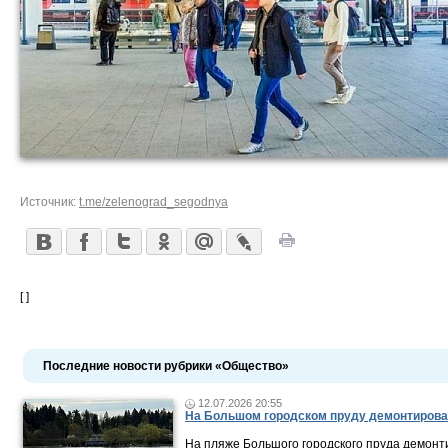
Источник:
t.me/zelenograd_segodnya
[ ]
Последние новости рубрики «Общество»
12.07.2026 20:55
На Большом городском пруду демонтирова
На пляже Большого городского пруда демонт