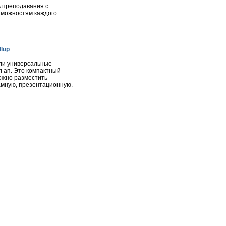
 преподавания с
зможностям каждого
lup
ли универсальные
л ап. Это компактный
ожно разместить
мную, презентационную.
ота
|
Недвижимость
|
Фотогалерея города
|
Консультации
ся в соответствии с законодательством РФ, в том числе об
и материалов сайта, активная ссылка на
zelenograd24.ru
высказанные в комментариях читателей, а также за
явлениях.