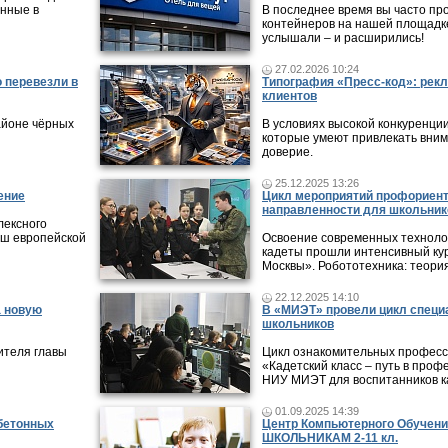
нные в
В последнее время вы часто пр
контейнеров на нашей площадке
услышали – и расширились!
27.02.2026 10:24
 перевезли в
Типография «Пресс-код»: рекл
клиентов
айоне чёрных
В условиях высокой конкуренци
которые умеют привлекать вни
доверие.
25.12.2025 13:26
ение
Цикл мероприятий профориен
направленности для школьник
лексного
ыш европейской
Освоение современных технолог
кадеты прошли интенсивный кур
Москвы». Робототехника: теори
22.12.2025 14:10
а новую
В «МИЭТ» провели цикл специ
школьников
ителя главы
Цикл ознакомительных профес
«Кадетский класс – путь в проф
НИУ МИЭТ для воспитанников ка
01.09.2025 14:39
 бетонных
Центр Компьютерного Обучени
ШКОЛЬНИКАМ 2-11 кл.