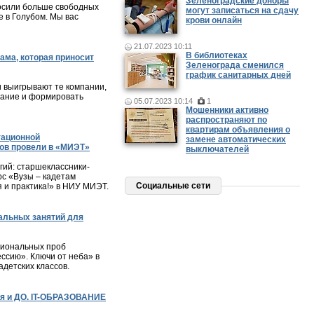
Зеленоградские доноры
осили больше свободных
могут записаться на сдачу
 в Голубом. Мы вас
крови онлайн
21.07.2023 10:11
В библиотеках
ама, которая приносит
Зеленограда сменился
график санитарных дней
и выигрывают те компании,
мание и формировать
05.07.2023 10:14
1
Мошенники активно
распространяют по
квартирам объявления о
тационной
замене автоматических
ов провели в «МИЭТ»
выключателей
ий: старшеклассники-
с «Вузы – кадетам
Социальные сети
я и практика!» в НИУ МИЭТ.
альных занятий для
сиональных проб
ессию». Ключи от неба» в
детских классов.
я и ДО. IT-ОБРАЗОВАНИЕ