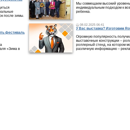
Мы совмещаем высокий уровень
диться
индивидуальным подходом к во
унальные
ребенка.
ок после зимы.
08.02.2025 06:41
У Вас выставка? Изготовим Rol
ить фестиваль
Огромную популярность получи
выставочные конструкции – рол
да
роллерный стенд, на котором м
аля «Зима в
различную информацию – рекла
ликации
|
Городские обзоры
|
Видео-интервью
|
Справочник организаций
|
Карта
|
Раб
Все права на материалы, опубликованные на сайте, охраняют
авторском праве и смежных правах. При любом использовани
обязательна. Редакция не несет ответственности за мнения, 
достоверность информации, содержащейся в рекламных объ