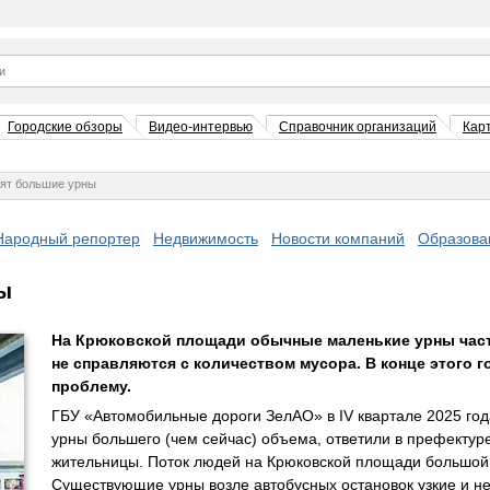
Городские обзоры
Видео-интервью
Справочник организаций
Кар
вят большие урны
Народный репортер
Недвижимость
Новости компаний
Образова
ы
На Крюковской площади обычные маленькие урны част
не справляются с количеством мусора. В конце этого 
проблему.
ГБУ «Автомобильные дороги ЗелАО» в IV квартале 2025 год
урны большего (чем сейчас) объема, ответили в префектур
жительницы. Поток людей на Крюковской площади большой,
Существующие урны возле автобусных остановок узкие и н