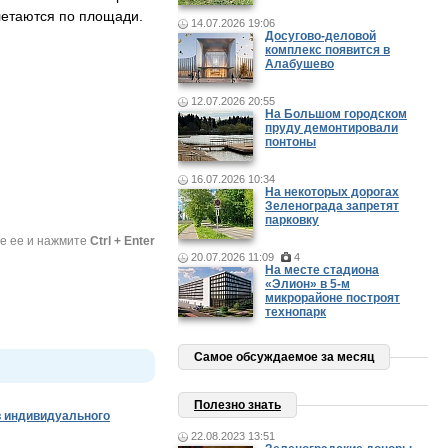
летаются по площади.
14.07.2026 19:06
Досугово-деловой
комплекс появится в
Алабушево
12.07.2026 20:55
На Большом городском
пруду демонтировали
понтоны
16.07.2026 10:34
На некоторых дорогах
Зеленограда запретят
парковку
те ее и нажмите
Ctrl + Enter
20.07.2026 11:09
4
На месте стадиона
«Элион» в 5-м
микрорайоне построят
технопарк
Самое обсуждаемое за месяц
Полезно знать
 индивидуального
22.08.2023 13:51