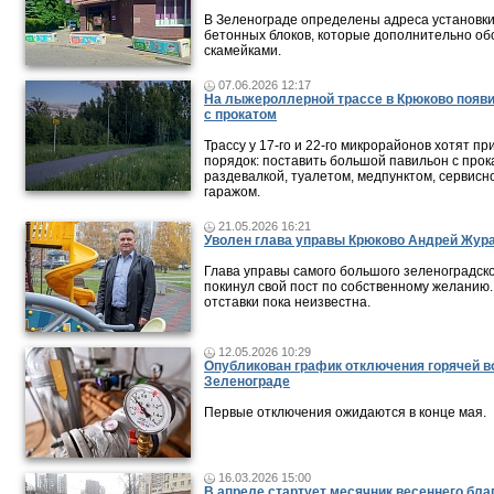
В Зеленограде определены адреса установк
бетонных блоков, которые дополнительно о
скамейками.
07.06.2026 12:17
На лыжероллерной трассе в Крюково появ
с прокатом
Трассу у 17-го и 22-го микрорайонов хотят пр
порядок: поставить большой павильон с прок
раздевалкой, туалетом, медпунктом, сервисн
гаражом.
21.05.2026 16:21
Уволен глава управы Крюково Андрей Жур
Глава управы самого большого зеленоградск
покинул свой пост по собственному желанию
отставки пока неизвестна.
12.05.2026 10:29
Опубликован график отключения горячей в
Зеленограде
Первые отключения ожидаются в конце мая.
16.03.2026 15:00
В апреле стартует месячник весеннего бла