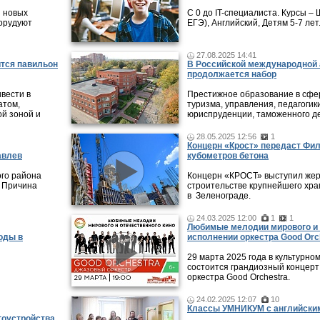
и новых
С 0 до IT-специалиста. Курсы 
борудуют
ЕГЭ), Английский, Детям 5-7 лет
27.08.2025 14:41
ится павильон
В Российской международной 
продолжается набор
ивести в
Престижное образование в сфер
атом,
туризма, управления, педагогики
ой зоной и
юриспруденции, таможенного де
28.05.2025 12:56
1
Концерн «Крост» передаст Фи
авлев
кубометров бетона
ого района
Концерн «КРОСТ» выступил жер
. Причина
строительстве крупнейшего хра
в Зеленограде.
24.03.2025 12:00
1
1
Любимые мелодии мирового и 
оды в
исполнении оркестра Good Orc
29 марта 2025 года в культурно
состоится грандиозный концерт
оркестра Good Orchestra.
24.02.2025 12:07
10
Классы УМНИКУМ с английским
гоустройства