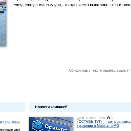
ежедневную очистку урн, отходы часто вываливаются и раз
Обнаружив в тексте ошибку, выдели
Новости компаний
08.06.2026 19:55
3
ли понтоны
«ОСТАВЬ ТУТ» — сеть складов
хранения в Москве и МО
ировали две