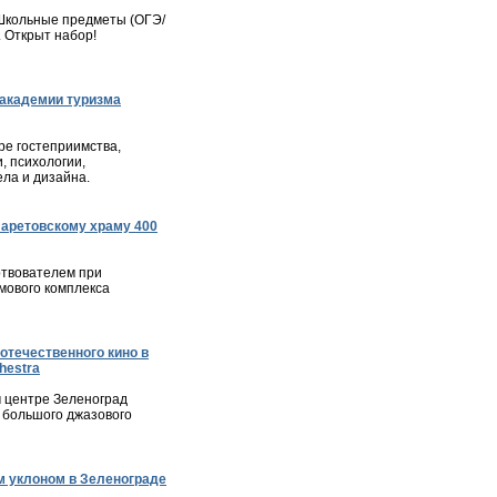
– Школьные предметы (ОГЭ/
. Открыт набор!
академии туризма
е гостеприимства,
, психологии,
ла и дизайна.
ларетовскому храму 400
твователем при
мового комплекса
отечественного кино в
hestra
м центре Зеленоград
 большого джазового
 уклоном в Зеленограде