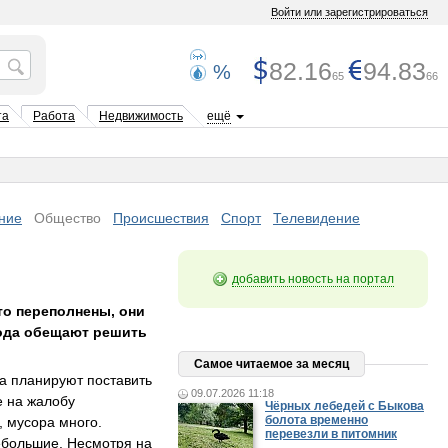
Войти или зарегистрироваться
82.16
94.83
%
65
66
та
Работа
Недвижимость
ещё
ние
Общество
Происшествия
Спорт
Телевидение
добавить новость на портал
о переполнены, они
года обещают решить
Самое читаемое за месяц
а планируют поставить
09.07.2026 11:18
е на жалобу
Чёрных лебедей с Быкова
болота временно
 мусора много.
перевезли в питомник
ебольшие. Несмотря на