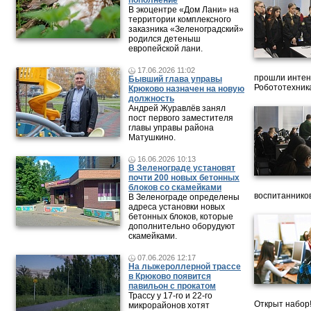
пополнение
В экоцентре «Дом Лани» на
территории комплексного
заказника «Зеленоградский»
родился детеныш
европейской лани.
17.06.2026 11:02
прошли интен
Бывший глава управы
Робототехника
Крюково назначен на новую
должность
Андрей Журавлёв занял
пост первого заместителя
главы управы района
Матушкино.
16.06.2026 10:13
В Зеленограде установят
почти 200 новых бетонных
блоков со скамейками
воспитанников
В Зеленограде определены
адреса установки новых
бетонных блоков, которые
дополнительно оборудуют
скамейками.
07.06.2026 12:17
На лыжероллерной трассе
в Крюково появится
павильон с прокатом
Трассу у 17-го и 22-го
Открыт набор
микрорайонов хотят