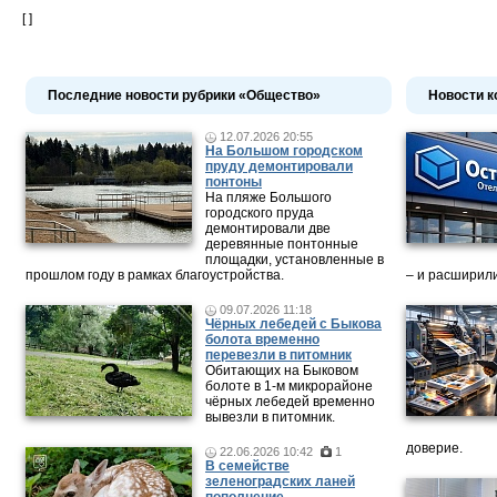
[ ]
Последние новости рубрики «Общество»
Новости к
12.07.2026 20:55
На Большом городском
пруду демонтировали
понтоны
На пляже Большого
городского пруда
демонтировали две
деревянные понтонные
площадки, установленные в
прошлом году в рамках благоустройства.
– и расширили
09.07.2026 11:18
Чёрных лебедей с Быкова
болота временно
перевезли в питомник
Обитающих на Быковом
болоте в 1-м микрорайоне
чёрных лебедей временно
вывезли в питомник.
доверие.
22.06.2026 10:42
1
В семействе
зеленоградских ланей