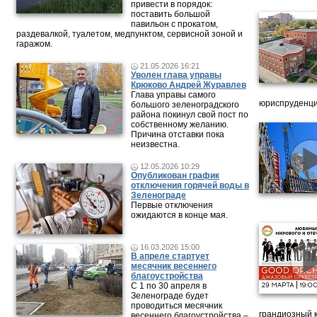
привести в порядок:
поставить большой
павильон с прокатом,
раздевалкой, туалетом, медпунктом, сервисной зоной и
гаражом.
21.05.2026 16:21
Уволен глава управы
Крюково Андрей Журавлев
Глава управы самого
юриспруденци
большого зеленоградского
района покинул свой пост по
собственному желанию.
Причина отставки пока
неизвестна.
12.05.2026 10:29
Опубликован график
отключения горячей воды в
Зеленограде
Первые отключения
ожидаются в конце мая.
16.03.2026 15:00
В апреле стартует
месячник весеннего
благоустройства
С 1 по 30 апреля в
Зеленограде будет
проводиться месячник
грандиозный 
весеннего благоустройства –