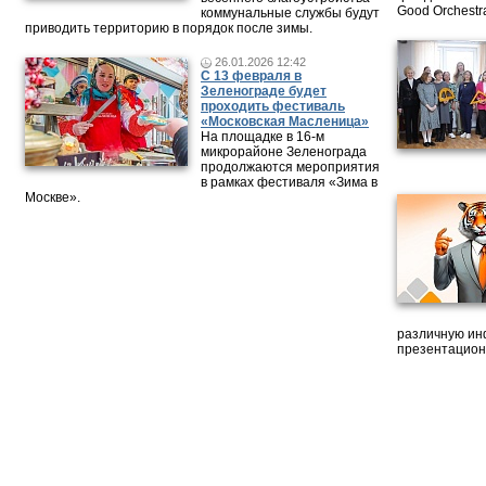
Good Orchestr
коммунальные службы будут
приводить территорию в порядок после зимы.
26.01.2026 12:42
С 13 февраля в
Зеленограде будет
проходить фестиваль
«Московская Масленица»
На площадке в 16-м
микрорайоне Зеленограда
продолжаются мероприятия
в рамках фестиваля «Зима в
Москве».
различную ин
презентацион