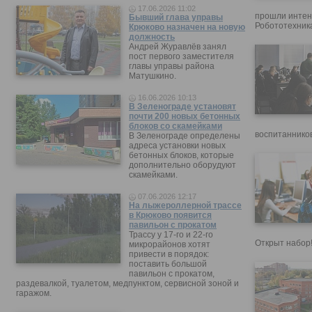
17.06.2026 11:02
прошли интен
Бывший глава управы
Робототехника
Крюково назначен на новую
должность
Андрей Журавлёв занял
пост первого заместителя
главы управы района
Матушкино.
16.06.2026 10:13
В Зеленограде установят
почти 200 новых бетонных
блоков со скамейками
воспитанников
В Зеленограде определены
адреса установки новых
бетонных блоков, которые
дополнительно оборудуют
скамейками.
07.06.2026 12:17
На лыжероллерной трассе
в Крюково появится
павильон с прокатом
Трассу у 17-го и 22-го
Открыт набор
микрорайонов хотят
привести в порядок:
поставить большой
павильон с прокатом,
раздевалкой, туалетом, медпунктом, сервисной зоной и
гаражом.