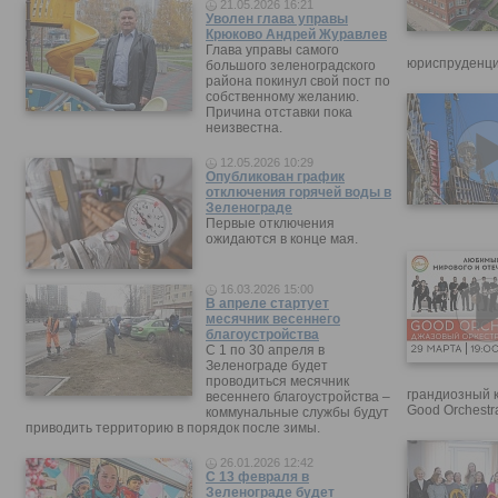
21.05.2026 16:21
Уволен глава управы
Крюково Андрей Журавлев
Глава управы самого
юриспруденци
большого зеленоградского
района покинул свой пост по
собственному желанию.
Причина отставки пока
неизвестна.
12.05.2026 10:29
Опубликован график
отключения горячей воды в
Зеленограде
Первые отключения
ожидаются в конце мая.
16.03.2026 15:00
В апреле стартует
месячник весеннего
благоустройства
С 1 по 30 апреля в
Зеленограде будет
проводиться месячник
грандиозный 
весеннего благоустройства –
Good Orchestr
коммунальные службы будут
приводить территорию в порядок после зимы.
26.01.2026 12:42
С 13 февраля в
Зеленограде будет