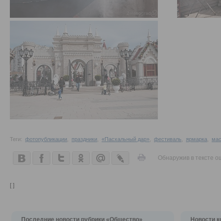
Теги:
фотопубликации
,
праздники
,
«Пасхальный дар»
,
фестиваль
,
ярмарка
,
мас
Обнаружив в тексте о
[ ]
Последние новости рубрики «Общество»
Новости к