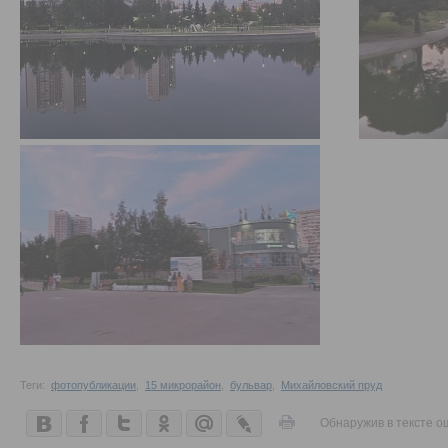
Теги:
фотопубликации
,
15 микрорайон
,
бульвар
,
Михайловский пруд
Обнаружив в тексте о