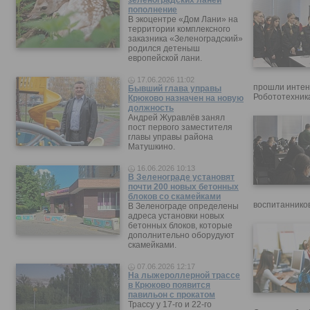
зеленоградских ланей
пополнение
В экоцентре «Дом Лани» на
территории комплексного
заказника «Зеленоградский»
родился детеныш
европейской лани.
17.06.2026 11:02
прошли интен
Бывший глава управы
Робототехника
Крюково назначен на новую
должность
Андрей Журавлёв занял
пост первого заместителя
главы управы района
Матушкино.
16.06.2026 10:13
В Зеленограде установят
почти 200 новых бетонных
блоков со скамейками
воспитанников
В Зеленограде определены
адреса установки новых
бетонных блоков, которые
дополнительно оборудуют
скамейками.
07.06.2026 12:17
На лыжероллерной трассе
в Крюково появится
павильон с прокатом
Трассу у 17-го и 22-го