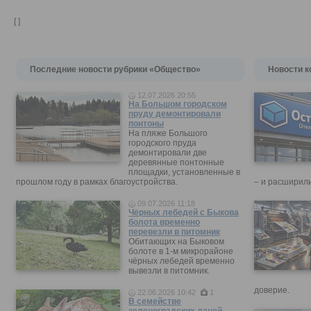
[ ]
Последние новости рубрики «Общество»
Новости к
12.07.2026 20:55
На Большом городском
пруду демонтировали
понтоны
На пляже Большого
городского пруда
демонтировали две
деревянные понтонные
площадки, установленные в
прошлом году в рамках благоустройства.
– и расширили
09.07.2026 11:18
Чёрных лебедей с Быкова
болота временно
перевезли в питомник
Обитающих на Быковом
болоте в 1-м микрорайоне
чёрных лебедей временно
вывезли в питомник.
доверие.
22.06.2026 10:42
1
В семействе