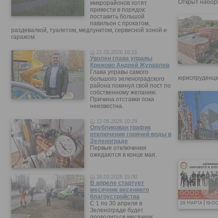
Открыт набор
микрорайонов хотят
привести в порядок:
поставить большой
павильон с прокатом,
раздевалкой, туалетом, медпунктом, сервисной зоной и
гаражом.
21.05.2026 16:21
Уволен глава управы
Крюково Андрей Журавлев
Глава управы самого
юриспруденци
большого зеленоградского
района покинул свой пост по
собственному желанию.
Причина отставки пока
неизвестна.
12.05.2026 10:29
Опубликован график
отключения горячей воды в
Зеленограде
Первые отключения
ожидаются в конце мая.
16.03.2026 15:00
В апреле стартует
месячник весеннего
благоустройства
С 1 по 30 апреля в
Зеленограде будет
проводиться месячник