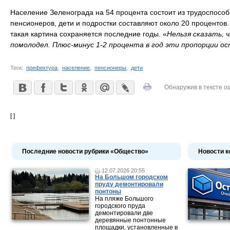
Население Зеленограда на 54 процента состоит из трудоспособ
пенсионеров, дети и подростки составляют около 20 процентов.
такая картина сохраняется последние годы. «
Нельзя сказать, 
помолодел. Плюс-минус 1-2 процента в год эти пропорции о
Теги:
префектура
,
население
,
пенсионеры
,
дети
Обнаружив в тексте о
[ ]
Последние новости рубрики «Общество»
Новости к
12.07.2026 20:55
На Большом городском
пруду демонтировали
понтоны
На пляже Большого
городского пруда
демонтировали две
деревянные понтонные
площадки, установленные в