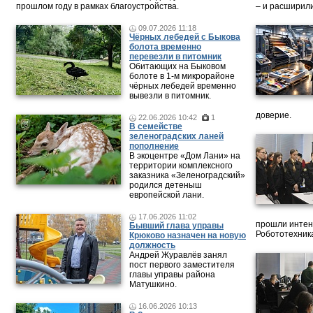
прошлом году в рамках благоустройства.
– и расширили
09.07.2026 11:18
Чёрных лебедей с Быкова
болота временно
перевезли в питомник
Обитающих на Быковом
болоте в 1-м микрорайоне
чёрных лебедей временно
вывезли в питомник.
доверие.
22.06.2026 10:42
1
В семействе
зеленоградских ланей
пополнение
В экоцентре «Дом Лани» на
территории комплексного
заказника «Зеленоградский»
родился детеныш
европейской лани.
17.06.2026 11:02
прошли интен
Бывший глава управы
Робототехника
Крюково назначен на новую
должность
Андрей Журавлёв занял
пост первого заместителя
главы управы района
Матушкино.
16.06.2026 10:13