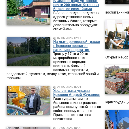
В Зеленограде установят
почти 200 новых бетонных
блоков со скамейками
воспитанников
В Зеленограде определены
адреса установки новых
бетонных блоков, которые
дополнительно оборудуют
скамейками.
07.06.2026 12:17
На лыжероллерной трассе
в Крюково появится
павильон с прокатом
Трассу у 17-го и 22-го
Открыт набор
микрорайонов хотят
привести в порядок:
поставить большой
павильон с прокатом,
раздевалкой, туалетом, медпунктом, сервисной зоной и
гаражом.
21.05.2026 16:21
Уволен глава управы
Крюково Андрей Журавлев
Глава управы самого
юриспруденци
большого зеленоградского
района покинул свой пост по
собственному желанию.
Причина отставки пока
неизвестна.
12.05.2026 10:29