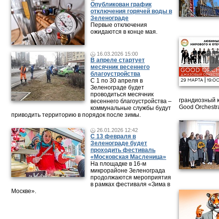
Опубликован график
отключения горячей воды в
Зеленограде
Первые отключения
ожидаются в конце мая.
16.03.2026 15:00
В апреле стартует
месячник весеннего
благоустройства
С 1 по 30 апреля в
Зеленограде будет
проводиться месячник
грандиозный 
весеннего благоустройства –
Good Orchestr
коммунальные службы будут
приводить территорию в порядок после зимы.
26.01.2026 12:42
С 13 февраля в
Зеленограде будет
проходить фестиваль
«Московская Масленица»
На площадке в 16-м
микрорайоне Зеленограда
продолжаются мероприятия
в рамках фестиваля «Зима в
Москве».