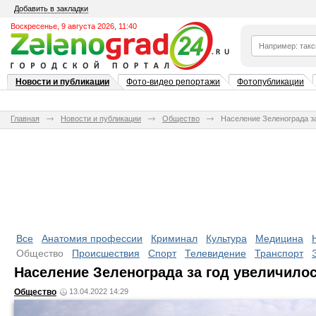
Добавить в закладки
Воскресенье, 9 августа 2026, 11:40
Новости и публикации
Фото-видео репортажи
Фотопубликации
Главная
Новости и публикации
Общество
Население Зеленограда за
Все
Анатомия профессии
Криминал
Культура
Медицина
Общество
Происшествия
Спорт
Телевидение
Транспорт
Население Зеленограда за год увеличилос
Общество
13.04.2022 14:29