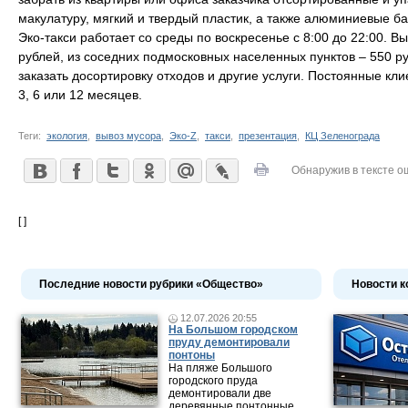
макулатуру, мягкий и твердый пластик, а также алюминиевые б
Эко-такси работает со среды по воскресенье с 8:00 до 22:00. В
рублей, из соседних подмосковных населенных пунктов – 550 р
заказать досортировку отходов и другие услуги. Постоянные к
3, 6 или 12 месяцев.
Теги:
экология
,
вывоз мусора
,
Эко-Z
,
такси
,
презентация
,
КЦ Зеленограда
Обнаружив в тексте о
[ ]
Последние новости рубрики «Общество»
Новости к
12.07.2026 20:55
На Большом городском
пруду демонтировали
понтоны
На пляже Большого
городского пруда
демонтировали две
деревянные понтонные