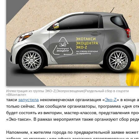
Иллюстрация из группы ЭКО-Z|Экопросвещение|Раздельный сбор в соцсети
«ВКонтакте»
такси
запустила
некоммерческая организация «
Эко-Z
» в конце 
только сейчас. Как сообщили организаторы, программа «дня отк
будет состоять из викторин, мастер-классов, представления про
«Эко-такси». В рамках мероприятия также организуют сбор ред
Напомним, к жителям города по предварительной заявке может
забрать из квартиры или офиса заказчика отсортированные и у