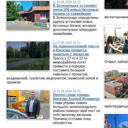
16.06.2026 10:13
В Зеленограде установят
почти 200 новых бетонных
блоков со скамейками
воспитанников
В Зеленограде определены
адреса установки новых
бетонных блоков, которые
дополнительно оборудуют
скамейками.
07.06.2026 12:17
На лыжероллерной трассе
в Крюково появится
павильон с прокатом
Трассу у 17-го и 22-го
Открыт набор
микрорайонов хотят
привести в порядок:
поставить большой
павильон с прокатом,
раздевалкой, туалетом, медпунктом, сервисной зоной и
гаражом.
21.05.2026 16:21
Уволен глава управы
Крюково Андрей Журавлев
Глава управы самого
юриспруденци
большого зеленоградского
района покинул свой пост по
собственному желанию.
Причина отставки пока
неизвестна.