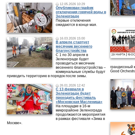
12.05.2026 10:29
Опубликован график
отключения горячей воды в
Зеленограде
Первые отключения
ожидаются в конце мая.
16.03.2026 15:00
В апреле стартует
месячник весеннего
благоустройства
С 1 по 30 апреля в
Зеленограде будет
проводиться месячник
грандиозный 
весеннего благоустройства –
Good Orchestr
коммунальные службы будут
приводить территорию в порядок после зимы.
26.01.2026 12:42
С 13 февраля в
Зеленограде будет
проходить фестиваль
«Московская Масленица»
На площадке в 16-м
микрорайоне Зеленограда
продолжаются мероприятия
в рамках фестиваля «Зима в
Москве».