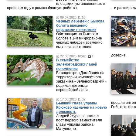
площадки, установленные в
прошлом году в рамках благоустройства.
– и расширили
09.07.2026 11:18
Чёрных лебедей с Быкова
болота временно
перевезли в питомник
Обитающих на Быковом
болоте в 1-м микрорайоне
чёрных лебедей временно
вывезли в питомник.
доверие.
22.06.2026 10:42
1
В семействе
зеленоградских ланей
пополнение
В экоцентре «Дом Лани» на
территории комплексного
заказника «Зеленоградский»
родился детеныш
европейской лани.
17.06.2026 11:02
прошли интен
Бывший глава управы
Робототехника
Крюково назначен на новую
должность
Андрей Журавлёв занял
пост первого заместителя
главы управы района
Матушкино.