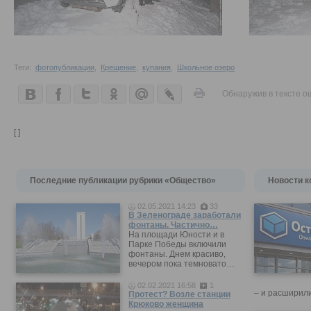
Теги:
фотопубликации
,
Крещение
,
купания
,
Школьное озеро
Обнаружив в тексте о
[ ]
Последние публикации рубрики «Общество»
Новости к
02.05.2021 14:23
33
В Зеленограде заработали
фонтаны. Частично…
На площади Юности и в
Парке Победы включили
фонтаны. Днем красиво,
вечером пока темновато…
02.02.2021 16:58
1
– и расширили
Протест? Возле станции
Крюково женщина