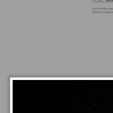
различную ин
презентацион