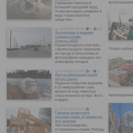
воспитанников
Горожанин прыгнул в
Большой городской пруд,
чтобы вытащить упавшее в
воду «транспортное
средство».
13.04.2020 18:22
1
155
Зеленоград в режиме
самоизоляции.
Апрель-2020
Корреспонденты портала
Открыт набор
«Зеленоград24» проехали
по городу и попытались в
фотографиях передать его
атмосферу сегодня.
12.03.2020 12:33
2
1
Лед на Школьном озере
почти сошел
Ледяное покрытие водоема
в 10 микрорайоне само
крошится под тяжестью
юриспруденци
спасательного катера. Фото
и видео.
10.01.2020 12:13
7
Горожан возмутила
платная горка. И напрасно:
все законно
Частный владелец
аттракциона в парке Победы