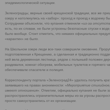
эпидемиологической ситуации.
Зеленоградцы, верные своей крещенской традиции, все же при
озеру и натолкнулись на «забор»: проход и проезд к водоему б
Сотрудники объясняли, что купания отменили «
из-за отсутств
есть, по их словам, не были устроены безопасные спуски к воде
было вообще. Стоит отметить, что никаких официальных преду
«карантин» не было.
На Школьном озере люди все-таки совершили омовение. Проруб
подготовленная к Крещению, а сделанная и традиционно под
ней вела деревянная лестница, рядом с полыньей положен дер
раздевалок, комнат обогрева, мобильных туалетов и горячего 
обеспечивали спасатели и полиция.
Корреспонденту портала «Зеленоград24» удалось получить кра
заявившего на правах анонимности: «
Мероприятие стихийное, 
имеют отношения
». Отметим, официально купания не были з
распространялись ограничительные меры из-за угрозы распрос
просто самоустранились от их организации.