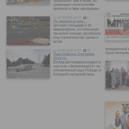
предлагает чай и кофе, но
запрещает посетителям
приносить свои «ватрушки».
19.09.2019 13:27
5
Не прошло и года…
Детскую площадку в 16
микрорайоне, построенную
прошлой осенью, разобрали
под строительство сцены и
катка.
грандиозный 
14.09.2019 10:57
84
Good Orchestr
Парк Победы. Сентябрь
2019-го.
Взгляд фотокорреспондента
портала «Зеленоград24» на
обновленный парк Победы и
Большой городской пруд.