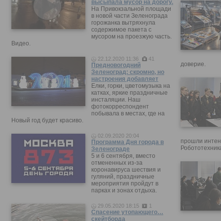
высыпала мусор на дорогу.
На Привокзальной площади
в новой части Зеленограда
горожанка вытряхнула
содержимое пакета с
мусором на проезжую часть.
Видео.
22.12.2020 11:36
41
доверие.
Предновогодний
Зеленоград: скромно, но
настроения добавляет
Елки, горки, цветомузыка на
катках, яркие праздничные
инсталяции. Наш
фотокорреспондент
побывала в местах, где на
Новый год будет красиво.
02.09.2020 20:04
прошли интен
Программа Дня города в
Робототехника
Зеленограде
5 и 6 сентября, вместо
отмененных из-за
коронавируса шествия и
гуляний, праздничные
мероприятия пройдут в
парках и зонах отдыха.
29.05.2020 18:15
1
Спасение утопающего…
скейтборда