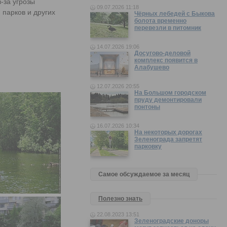
-за угрозы
09.07.2026 11:18
 парков и других
Чёрных лебедей с Быкова
болота временно
перевезли в питомник
14.07.2026 19:06
Досугово-деловой
комплекс появится в
Алабушево
12.07.2026 20:55
На Большом городском
пруду демонтировали
понтоны
16.07.2026 10:34
На некоторых дорогах
Зеленограда запретят
парковку
Самое обсуждаемое за месяц
Полезно знать
22.08.2023 13:51
Зеленоградские доноры