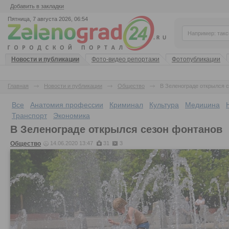
Добавить в закладки
Пятница, 7 августа 2026, 06:54
Новости и публикации
Фото-видео репортажи
Фотопубликации
Главная
Новости и публикации
Общество
В Зеленограде открылся 
Все
Анатомия профессии
Криминал
Культура
Медицина
Транспорт
Экономика
В Зеленограде открылся сезон фонтанов
Общество
14.06.2020 13:47
31
3