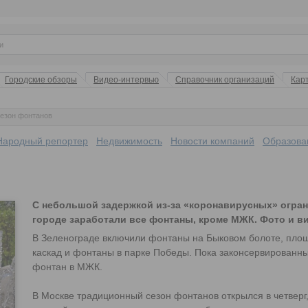
Городские обзоры
Видео-интервью
Справочник организаций
Кар
сезон фонтанов
Народный репортер
Недвижимость
Новости компаний
Образова
С небольшой задержкой из-за «коронавирусных» огра
городе заработали все фонтаны, кроме МЖК. Фото и в
В Зеленограде включили фонтаны на Быковом болоте, площ
каскад и фонтаны в парке Победы. Пока законсервированн
фонтан в МЖК.
В Москве традиционный сезон фонтанов открылся в четверг