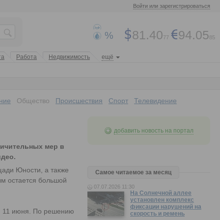
Войти или зарегистрироваться
81.40
94.05
%
77
85
та
Работа
Недвижимость
ещё
ние
Общество
Происшествия
Спорт
Телевидение
добавить новость на портал
ничительных мер в
идео.
ади Юности, а также
Самое читаемое за месяц
ым остается большой
07.07.2026 11:30
На Солнечной аллее
установлен комплекс
фиксации нарушений на
, 11 июня. По решению
скорость и ремень