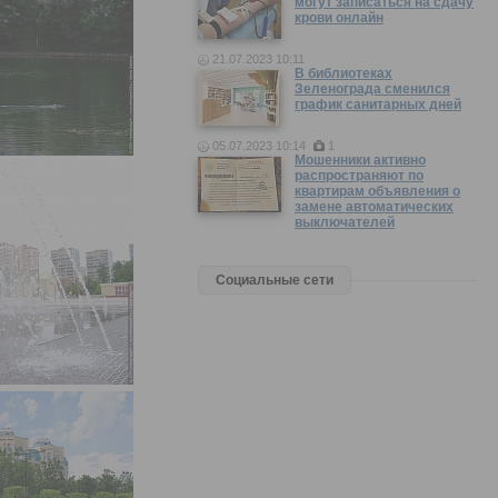
могут записаться на сдачу
крови онлайн
21.07.2023 10:11
В библиотеках
Зеленограда сменился
график санитарных дней
05.07.2023 10:14
1
Мошенники активно
распространяют по
квартирам объявления о
замене автоматических
выключателей
Социальные сети