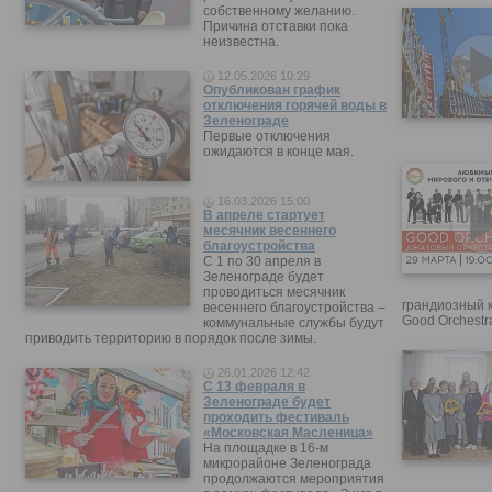
собственному желанию.
Причина отставки пока
неизвестна.
12.05.2026 10:29
Опубликован график
отключения горячей воды в
Зеленограде
Первые отключения
ожидаются в конце мая.
16.03.2026 15:00
В апреле стартует
месячник весеннего
благоустройства
С 1 по 30 апреля в
Зеленограде будет
проводиться месячник
грандиозный 
весеннего благоустройства –
Good Orchestr
коммунальные службы будут
приводить территорию в порядок после зимы.
26.01.2026 12:42
С 13 февраля в
Зеленограде будет
проходить фестиваль
«Московская Масленица»
На площадке в 16-м
микрорайоне Зеленограда
продолжаются мероприятия