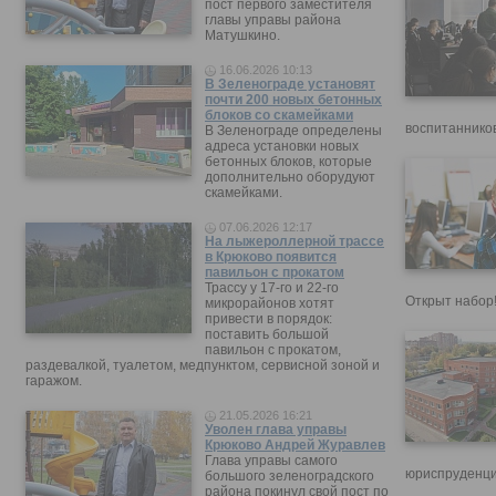
пост первого заместителя
главы управы района
Матушкино.
16.06.2026 10:13
В Зеленограде установят
почти 200 новых бетонных
блоков со скамейками
воспитанников
В Зеленограде определены
адреса установки новых
бетонных блоков, которые
дополнительно оборудуют
скамейками.
07.06.2026 12:17
На лыжероллерной трассе
в Крюково появится
павильон с прокатом
Трассу у 17-го и 22-го
Открыт набор
микрорайонов хотят
привести в порядок:
поставить большой
павильон с прокатом,
раздевалкой, туалетом, медпунктом, сервисной зоной и
гаражом.
21.05.2026 16:21
Уволен глава управы
Крюково Андрей Журавлев
Глава управы самого
юриспруденци
большого зеленоградского
района покинул свой пост по