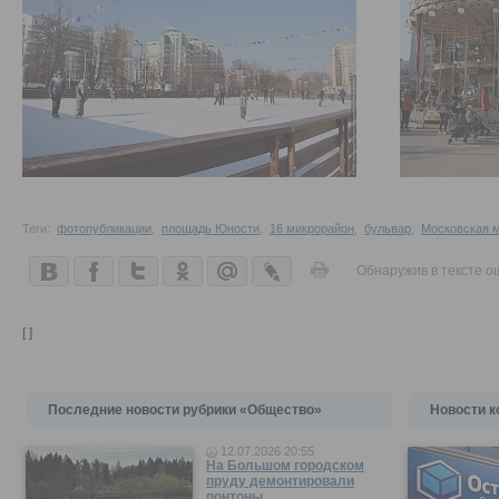
Теги:
фотопубликации
,
площадь Юности
,
16 микрорайон
,
бульвар
,
Московская 
Обнаружив в тексте о
[ ]
Последние новости рубрики «Общество»
Новости к
12.07.2026 20:55
На Большом городском
пруду демонтировали
понтоны