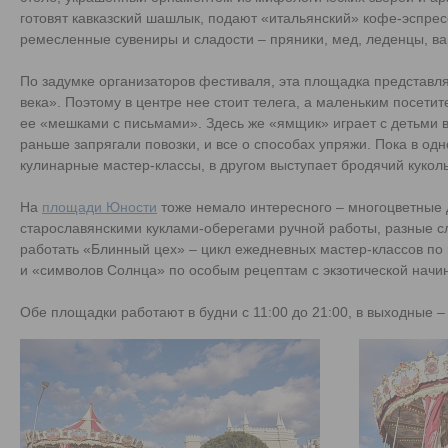
готовят кавказский шашлык, подают «итальянский» кофе-эспрес
ремесленные сувениры и сладости – пряники, мед, леденцы, ва
По задумке организаторов фестиваля, эта площадка представл
века». Поэтому в центре нее стоит телега, а маленьким посет
ее «мешками с письмами». Здесь же «ямщик» играет с детьми в 
раньше запрягали повозки, и все о способах упряжи. Пока в од
кулинарные мастер-классы, в другом выступает бродячий кукол
На
площади Юности
тоже немало интересного – многоцветные 
старославянскими куклами-оберегами ручной работы, разные с
работать «Блинный цех» – цикл ежедневных мастер-классов по
и «символов Солнца» по особым рецептам с экзотической начин
Обе площадки работают в будни с 11:00 до 21:00, в выходные – 