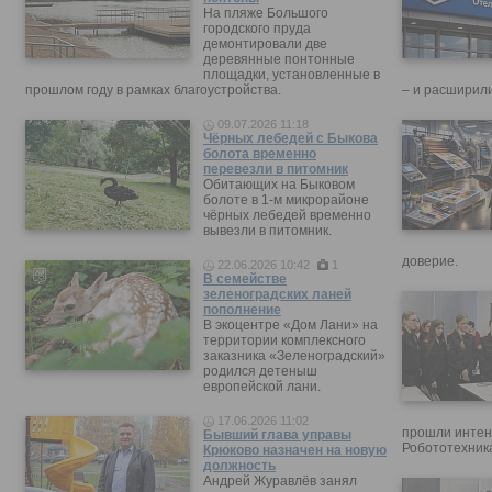
На пляже Большого
городского пруда
демонтировали две
деревянные понтонные
площадки, установленные в
прошлом году в рамках благоустройства.
– и расширили
09.07.2026 11:18
Чёрных лебедей с Быкова
болота временно
перевезли в питомник
Обитающих на Быковом
болоте в 1-м микрорайоне
чёрных лебедей временно
вывезли в питомник.
доверие.
22.06.2026 10:42
1
В семействе
зеленоградских ланей
пополнение
В экоцентре «Дом Лани» на
территории комплексного
заказника «Зеленоградский»
родился детеныш
европейской лани.
17.06.2026 11:02
прошли интен
Бывший глава управы
Робототехника
Крюково назначен на новую
должность
Андрей Журавлёв занял