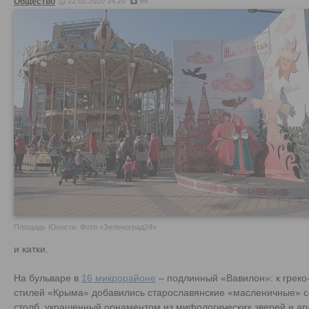
Общество
22.02.2020 14:20
94
Площадь Юности. Фото «Зеленоград24»
и катки.
На бульваре в
16 микрорайоне
– подлинный «Вавилон»: к грек
стилей «Крыма» добавились старославянские «масленичные» со
столб, украшенный орнаментом из мифологических зверей и а