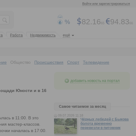
Войти или зарегистрироваться
82.16
94.83
%
65
66
та
Работа
Недвижимость
ещё
ние
Общество
Происшествия
Спорт
Телевидение
добавить новость на портал
лощади Юности и в 16
Самое читаемое за месяц
09.07.2026 11:18
лась в 11:00. В это
Чёрных лебедей с Быкова
болота временно
ния мастер-классов.
перевезли в питомник
очки началась в 17:00.