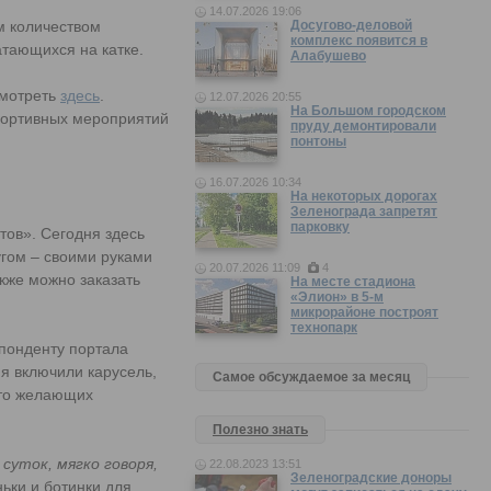
14.07.2026 19:06
м количеством
Досугово-деловой
комплекс появится в
тающихся на катке.
Алабушево
смотреть
здесь
.
12.07.2026 20:55
На Большом городском
портивных мероприятий
пруду демонтировали
понтоны
16.07.2026 10:34
На некоторых дорогах
Зеленограда запретят
парковку
тов». Сегодня здесь
угом – своими руками
20.07.2026 11:09
4
акже можно заказать
На месте стадиона
«Элион» в 5-м
микрорайоне построят
технопарк
спонденту портала
я включили карусель,
Самое обсуждаемое за месяц
 что желающих
Полезно знать
 суток, мягко говоря,
22.08.2023 13:51
Зеленоградские доноры
ьки и ботинки для