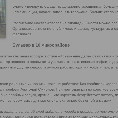
Ближе к вечеру площадь, традиционно украшенная больши
иллюминации, начали заполнять горожане. Больше стало ка
Расписание мастер-классов на площади Юности можно по
Организаторы пока не опубликовали афишу культурных и с
фестиваля.
Бульвар в 16 микрорайоне
азвлекательный городок в стиле «Крым» еще далек от понятия «го
стер-классов: в одном дети учились готовить венские вафли, в др
ряники и другие сладости ручной работы, горячий кофе и чай, а т
.
звали районные чиновники, пока не работают. Как сообщили корре
л префект Анатолий Смирнов. При нем один раз на короткое врем
 был пробный запуск, другие – что карусель бездействует потому,
кцион вечером выглядит малопривлекательно без огней и музыки.
и залить основной слой льда, да и погода в последние несколько
я организационная часть готова к приему горожан: «прокатные» кон