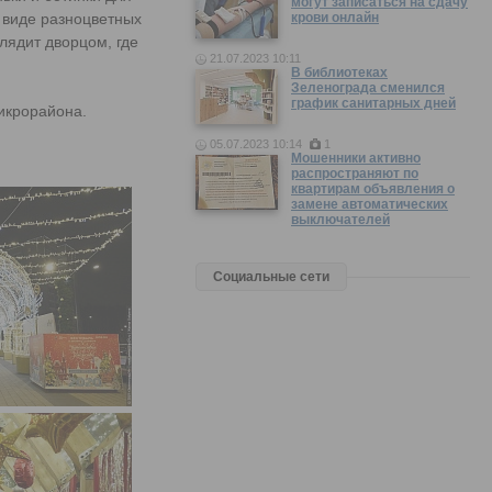
могут записаться на сдачу
 виде разноцветных
крови онлайн
лядит дворцом, где
21.07.2023 10:11
В библиотеках
Зеленограда сменился
график санитарных дней
микрорайона.
05.07.2023 10:14
1
Мошенники активно
распространяют по
квартирам объявления о
замене автоматических
выключателей
Социальные сети