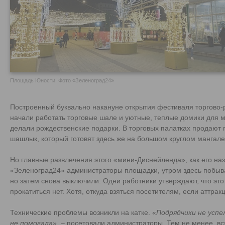
Площадь Юности. Фото «Зеленоград24»
Построенный буквально накануне открытия фестиваля торгово-р
начали работать торговые шале и уютные, теплые домики для ма
делали рождественские подарки. В торговых палатках продают п
шашлык, который готовят здесь же на большом круглом мангале
Но главные развлечения этого «мини-Диснейленда», как его на
«Зеленоград24» администраторы площадки, утром здесь побыва
но затем снова выключили. Одни работники утверждают, что это
прокатиться нет. Хотя, откуда взяться посетителям, если аттра
Технические проблемы возникли на катке. «
Подрядчики не успел
не помогала
», – посетовали администраторы. Тем не менее, вс