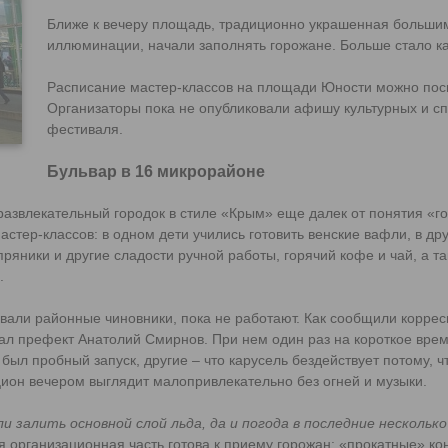
Ближе к вечеру площадь, традиционно украшенная больши
иллюминации, начали заполнять горожане. Больше стало ка
Расписание мастер-классов на площади Юности можно по
Организаторы пока не опубликовали афишу культурных и с
фестиваля.
Бульвар в 16 микрорайоне
азвлекательный городок в стиле «Крым» еще далек от понятия «го
стер-классов: в одном дети учились готовить венские вафли, в др
ряники и другие сладости ручной работы, горячий кофе и чай, а т
.
звали районные чиновники, пока не работают. Как сообщили корре
л префект Анатолий Смирнов. При нем один раз на короткое врем
 был пробный запуск, другие – что карусель бездействует потому,
кцион вечером выглядит малопривлекательно без огней и музыки.
и залить основной слой льда, да и погода в последние несколько
я организационная часть готова к приему горожан: «прокатные» кон