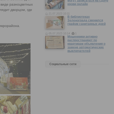
могут записаться на сдачу
 виде разноцветных
крови онлайн
лядит дворцом, где
21.07.2023 10:11
В библиотеках
Зеленограда сменился
график санитарных дней
микрорайона.
05.07.2023 10:14
1
Мошенники активно
распространяют по
квартирам объявления о
замене автоматических
выключателей
Социальные сети