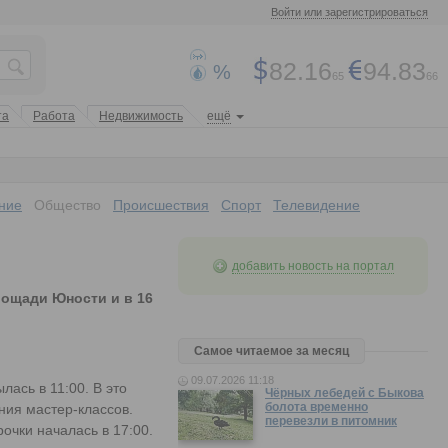
Войти или зарегистрироваться
82.16
94.83
%
65
66
та
Работа
Недвижимость
ещё
ние
Общество
Происшествия
Спорт
Телевидение
добавить новость на портал
лощади Юности и в 16
Самое читаемое за месяц
09.07.2026 11:18
лась в 11:00. В это
Чёрных лебедей с Быкова
болота временно
ния мастер-классов.
перевезли в питомник
очки началась в 17:00.