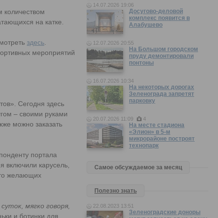
14.07.2026 19:06
м количеством
Досугово-деловой
комплекс появится в
тающихся на катке.
Алабушево
смотреть
здесь
.
12.07.2026 20:55
На Большом городском
портивных мероприятий
пруду демонтировали
понтоны
16.07.2026 10:34
На некоторых дорогах
Зеленограда запретят
парковку
тов». Сегодня здесь
угом – своими руками
20.07.2026 11:09
4
акже можно заказать
На месте стадиона
«Элион» в 5-м
микрорайоне построят
технопарк
спонденту портала
я включили карусель,
Самое обсуждаемое за месяц
 что желающих
Полезно знать
 суток, мягко говоря,
22.08.2023 13:51
Зеленоградские доноры
ьки и ботинки для