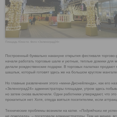
Площадь Юности. Фото «Зеленоград24»
Построенный буквально накануне открытия фестиваля торгово-р
начали работать торговые шале и уютные, теплые домики для ма
делали рождественские подарки. В торговых палатках продают п
шашлык, который готовят здесь же на большом круглом мангале
Но главные развлечения этого «мини-Диснейленда», как его на
«Зеленоград24» администраторы площадки, утром здесь побыва
но затем снова выключили. Одни работники утверждают, что это
прокатиться нет. Хотя, откуда взяться посетителям, если аттра
Технические проблемы возникли на катке. «
Подрядчики не успел
не помогала
», – посетовали администраторы. Тем не менее, вс