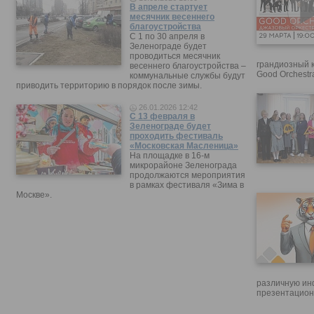
В апреле стартует
месячник весеннего
благоустройства
С 1 по 30 апреля в
Зеленограде будет
проводиться месячник
грандиозный 
весеннего благоустройства –
Good Orchestr
коммунальные службы будут
приводить территорию в порядок после зимы.
26.01.2026 12:42
С 13 февраля в
Зеленограде будет
проходить фестиваль
«Московская Масленица»
На площадке в 16-м
микрорайоне Зеленограда
продолжаются мероприятия
в рамках фестиваля «Зима в
Москве».
различную ин
презентацион