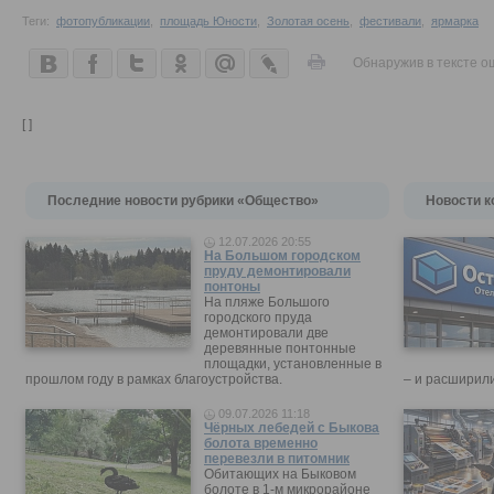
Теги:
фотопубликации
,
площадь Юности
,
Золотая осень
,
фестивали
,
ярмарка
Обнаружив в тексте о
[ ]
Последние новости рубрики «Общество»
Новости к
12.07.2026 20:55
На Большом городском
пруду демонтировали
понтоны
На пляже Большого
городского пруда
демонтировали две
деревянные понтонные
площадки, установленные в
прошлом году в рамках благоустройства.
– и расширили
09.07.2026 11:18
Чёрных лебедей с Быкова
болота временно
перевезли в питомник
Обитающих на Быковом
болоте в 1-м микрорайоне