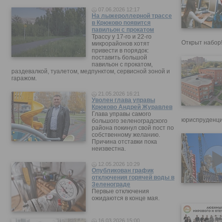
07.06.2026 12:17
На лыжероллерной трассе
в Крюково появится
павильон с прокатом
Трассу у 17-го и 22-го
Открыт набор
микрорайонов хотят
привести в порядок:
поставить большой
павильон с прокатом,
раздевалкой, туалетом, медпунктом, сервисной зоной и
гаражом.
21.05.2026 16:21
Уволен глава управы
Крюково Андрей Журавлев
Глава управы самого
юриспруденци
большого зеленоградского
района покинул свой пост по
собственному желанию.
Причина отставки пока
неизвестна.
12.05.2026 10:29
Опубликован график
отключения горячей воды в
Зеленограде
Первые отключения
ожидаются в конце мая.
16.03.2026 15:00