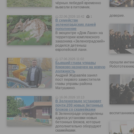
чёрных лебедей временно
вывезли в питомник.
доверие.
22.06.2026 10:42
1
В семействе
зеленоградских ланей
пополнение
В экоцентре «Дом Лани» на
территории комплексного
заказника «Зеленоградский»
родился детеныш
европейской лани.
17.06.2026 11:02
прошли интен
Бывший глава управы
Робототехника
Крюково назначен на новую
должность
Андрей Журавлёв занял
пост первого заместителя
главы управы района
Матушкино.
16.06.2026 10:13
В Зеленограде установят
почти 200 новых бетонных
блоков со скамейками
воспитанников
В Зеленограде определены
адреса установки новых
бетонных блоков, которые
дополнительно оборудуют
скамейками.